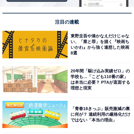
ずれも美味しく頂ける菓子パンが多い（48歳男性／奈良
県）」のように、あんぱん以外の菓子パンにも高い評価
注目の連載
が寄せられています。
東野圭吾や湊かなえだけじゃな
い、「業と罪」を描く『映画ち
いかわ』から強く連想した映画
8選
20年間「駆け込み実績ゼロ」の
学校も…「こども110番の家」
は本当に必要？ PTAが直面する
理想と現実
「青春18きっぷ」販売激減の裏
に何が？ 連続利用の厳格化だけ
ではない「本当の理由」