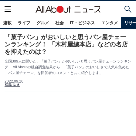
連載
ライフ
グルメ
社会
IT・ビジネス
エンタメ
リサ
「菓子パン」がおいしいと思うパン屋チェー
ンランキング！ 「木村屋總本店」などの名店
を抑えたのは？
全国309人に聞いた、「菓子パン」がおいしいと思うパン屋チェーンランキン
グ！ All Aboutの独自調査結果から、「菓子パン」のおいしさで人気を集めた
「パン屋チェーン」を回答者のコメントと共に紹介します。
2022.09.26
福島 ゆき