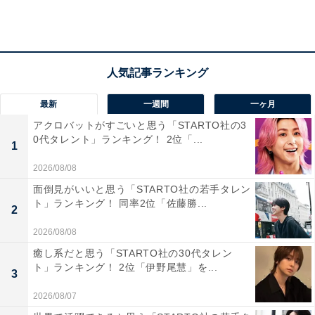
シュがオススメです（24歳女性／広島県）」などのコメ
ントが寄せられました。
最新
一週間
一ヶ月
アクロバットがすごいと思う「STARTO社の3
0代タレント」ランキング！ 2位「...
1
2026/08/08
面倒見がいいと思う「STARTO社の若手タレン
ト」ランキング！ 同率2位「佐藤勝...
2
2026/08/08
癒し系だと思う「STARTO社の30代タレン
ト」ランキング！ 2位「伊野尾慧」を...
3
2026/08/07
同率3位：木村屋總本店