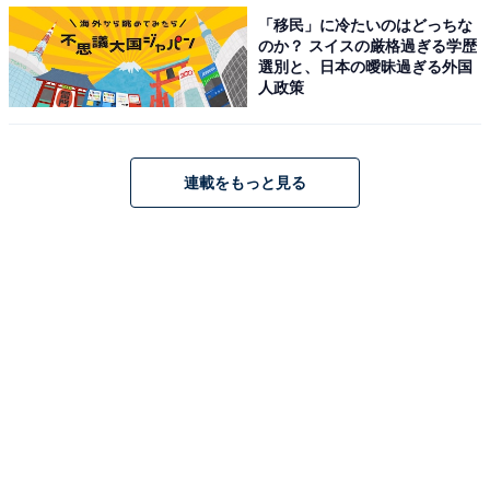
「移民」に冷たいのはどっちな
第2位：ヴィ・ド・フランス
のか？ スイスの厳格過ぎる学歴
選別と、日本の曖昧過ぎる外国
人政策
クリームパンやメロンパンなどの定番菓子パン、ゴロゴ
ロと大きなチョコが入った「チョコスコーン（税込210
円）」「カリッとチュロス（税込180円）」「あんクロ
ワッサン（税込150円）」など、デニッシュやドーナツ
連載をもっと見る
まで豊富な種類も魅力です。
回答者からは、「メロンパン、チョコドーナツがオスス
メ。学生の頃から味が変わらずボリュームもあって美味
しいのに値段が手頃（39歳女性／神奈川県）」「種類が
豊富で特にはちみつバターパンが美味しいです（37歳女
性／愛知県）」「ちょうど良い値段でソコソコのボリュ
ームがある、おやつにぴったりなパンが多い。味も美味
しい（36歳女性／神奈川県）」などの声が寄せられまし
た。