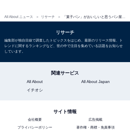
豊富な種類の菓子パンの中でも、「とにかくエンゼルソ
All About ニュース
リサーチ
「菓子パン」がおいしいと思うパン屋チェーンランキング！ 「木村屋總本店」などの名店を抑えたのは？
フトがふわふわで美味しいから（38歳女性／神奈川
県）」「エンゼルソフトはフワフワした食感のパンの中
リサーチ
にリンゴの果肉とチーズクリーム、ホイップクリームが
編集部が独自目線で調査したトピックスをはじめ、最新のリリース情報、ト
レンドに関するランキングなど、世の中で注目を集めている話題をお知らせ
入って美味しいです（52歳女性／茨城県）」など、フラ
しています。
ンス産ナチュラルチーズ入りのホイップクリームチーズ
とりんごを包んだ「エンゼルソフト（税込280円）」に
ついてのコメントが多く集まりました。
関連サービス
All About
All About Japan
イチオシ
第1位：リトルマーメイド
サイト情報
デニッシュ生地にチーズクリームとカスタードクリーム
会社概要
広告掲載
をのせた「クリームチーズペストリー（税込172円）」
プライバシーポリシー
著作権・商標・免責事項
などのロングセラー商品をはじめ、おやつにぴったりな