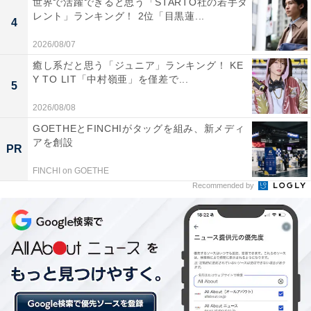
世界で活躍できると思う「STARTO社の若手タ
レント」ランキング！ 2位「目黒蓮...
4
同率3位は、創業150年以上の老舗「木村屋總本店」。明
2026/08/07
治時代、明治天皇に献上した「酒種 桜あんぱん」などの
癒し系だと思う「ジュニア」ランキング！ KE
定番のあんぱんに加えて、青森ふじりんごやシャインマ
Y TO LIT「中村嶺亜」を僅差で...
5
スカットなどを使用した季節限定のあんぱんも人気で
2026/08/08
す。
GOETHEとFINCHIがタッグを組み、新メディ
アを創設
PR
回答者からは、「あんぱんは最強です。あんの味が他社
と違って美味しいです（54歳女性／兵庫県）」「酒種の
FINCHI on GOETHE
Recommended by
アンパン、特にさくらあんばんは他の追随を許さない一
品かと思います（57歳女性／東京都）」など、木村屋總
本店のあんぱんが一番おいしいとの声が集まりました。
ほかにも、「木村屋といえばもちろん、あんぱんが有名
であるが、クリームパン、メロンパン、デニッシュ系の
パン、コロネ系のパンなどの菓子パンも品揃えが多くい