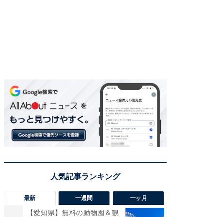
最新
一週間
一ヶ月
【愛知県】無料の動物園＆観
【兵庫