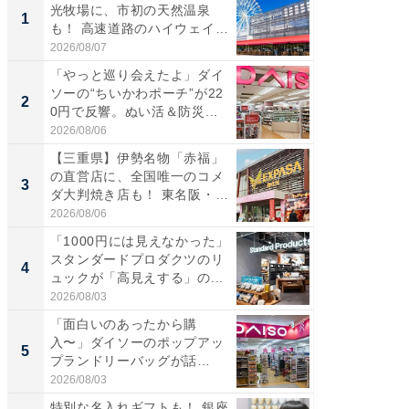
光牧場に、市初の天然温泉
ーメン
1
1
も！ 高速道路のハイウェイオ
再現した
ア...
道...
2026/08/07
2026/08/0
「やっと巡り会えたよ」ダイ
【三重
ソーの“ちいかわポーチ”が22
の直営
2
2
0円で反響。ぬい活＆防災...
ダ大判焼
伊...
2026/08/06
2026/08/0
【三重県】伊勢名物「赤福」
【千葉県
の直営店に、全国唯一のコメ
級マー
3
3
ダ大判焼き店も！ 東名阪・
ノベし
伊...
ー...
2026/08/06
2026/08/0
「1000円には見えなかった」
ステラ
スタンダードプロダクツのリ
詰め放題
4
4
ュックが「高見えする」の...
00円で「
2026/08/03
2026/08/0
「面白いのあったから購
立山連
入〜」ダイソーのポップアッ
風呂に、
5
5
プランドリーバッグが話
層水風
題。“さま...
帰...
2026/08/03
2026/08/0
特別な名入れギフトも！ 銀座
「今日