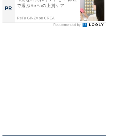
で選ぶReFaの上質ケア
変わるA
PR
PR
が見逃
ReFa GINZA on CREA
Amazon
Recommended by