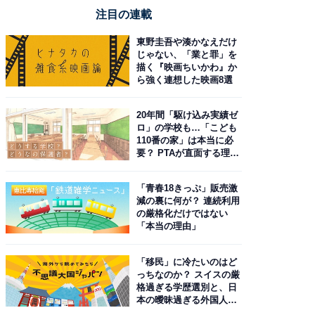
注目の連載
東野圭吾や湊かなえだけ
じゃない、「業と罪」を
描く『映画ちいかわ』か
ら強く連想した映画8選
20年間「駆け込み実績ゼ
ロ」の学校も…「こども
110番の家」は本当に必
要？ PTAが直面する理想
と現実
「青春18きっぷ」販売激
減の裏に何が？ 連続利用
の厳格化だけではない
「本当の理由」
「移民」に冷たいのはど
っちなのか？ スイスの厳
格過ぎる学歴選別と、日
本の曖昧過ぎる外国人政
策