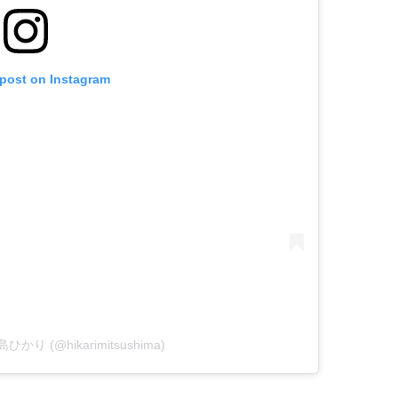
 post on Instagram
満島ひかり (@hikarimitsushima)