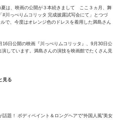
の夏は、映画の公開が３本続きまして ここ３ヵ月、舞
#川っぺりムコリッタ 完成披露試写会にて」とつづ
テルで、今度はオレンジ色のドレスを着用した満島さん
9月16日公開の映画『川っぺりムコリッタ』、9月30日公
出演しています。満島さんの演技を映画館でたくさん見
と見る
話題！ ボディペイント＆ロングヘアで“外国人風”美女