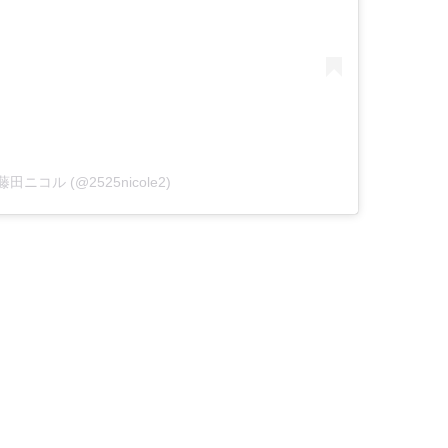
by 藤田ニコル (@2525nicole2)