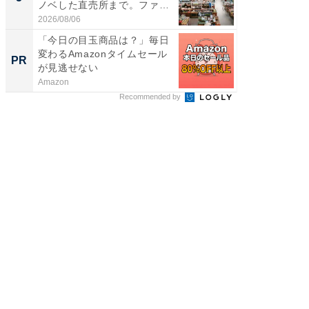
ノベした直売所まで。ファ
層水風
ー...
帰...
2026/08/06
2026/08/0
「今日の目玉商品は？」毎日
すべて
変わるAmazonタイムセール
るその
PR
PR
が見逃せない
Amazon
COCO VIL
Recommended by