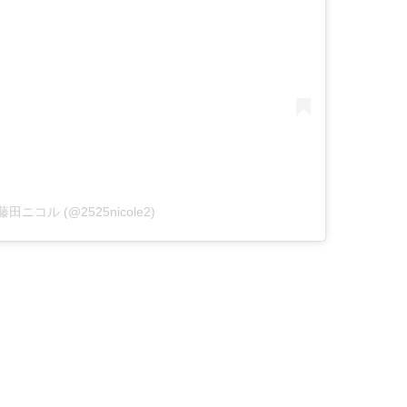
by 藤田ニコル (@2525nicole2)