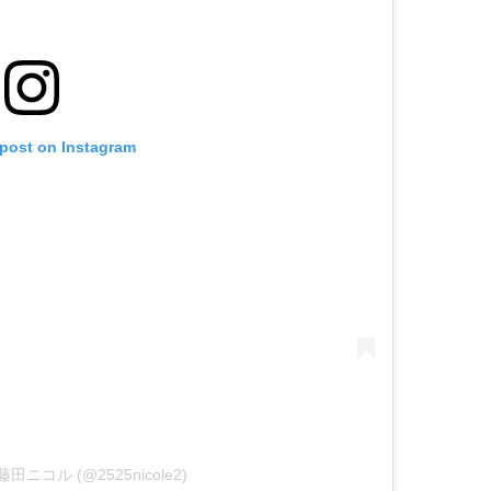
 post on Instagram
by 藤田ニコル (@2525nicole2)