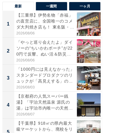
最新
一週間
一ヶ月
【三重県】伊勢名物「赤福」
【兵庫
の直営店に、全国唯一のコメ
ーメン
1
1
ダ大判焼き店も！ 東名阪・
再現した
伊...
道...
2026/08/06
2026/08/0
「やっと巡り会えたよ」ダイ
【三重
ソーの“ちいかわポーチ”が22
の直営
2
2
0円で反響。ぬい活＆防災...
ダ大判焼
伊...
2026/08/06
2026/08/0
「1000円には見えなかった」
【千葉県
スタンダードプロダクツのリ
級マー
3
3
ュックが「高見えする」の...
ノベし
ー...
2026/08/03
2026/08/0
【京都府の人気スーパー銭
ステラ
湯】「宇治天然温泉 源氏の
詰め放題
4
4
湯」は宇治市内唯一の天然温
00円で「
泉と...
2026/08/07
2026/08/0
【千葉県】918㎡の県内最大
立山連
級マーケットから、廃校をリ
風呂に、
5
5