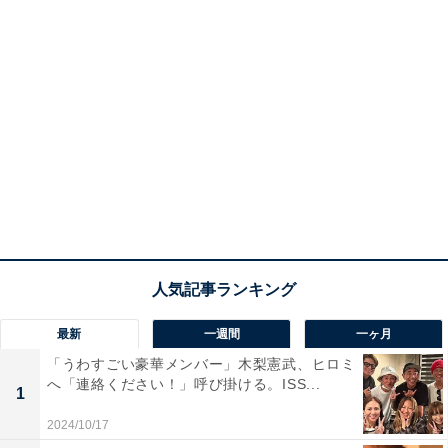
最新
一週間
一ヶ月
「うわすごい豪華メンバー」木梨憲武、ヒロミ
へ「連絡ください！」呼び掛ける。ISS...
1
2024/10/17