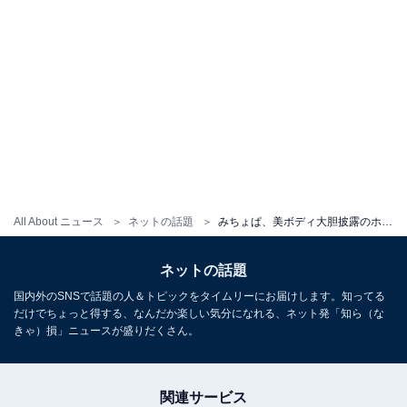
All About ニュース
ネットの話題
みちょぱ、美ボディ大胆披露のホワイトコーデ公開！ 「本当に可愛すぎ」「超イケてる」
ネットの話題
国内外のSNSで話題の人＆トピックをタイムリーにお届けします。知ってる
だけでちょっと得する、なんだか楽しい気分になれる、ネット発「知ら（な
きゃ）損」ニュースが盛りだくさん。
関連サービス