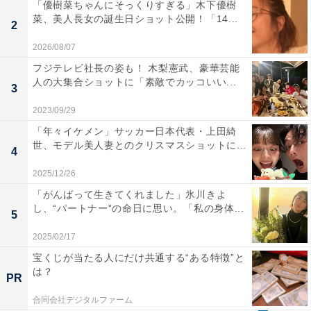
「優樹菜ちゃんにそっくりすぎる」木下優樹
菜、美人長女の誕生日ショット公開！「14...
2
2026/08/07
フジテレビ社長の姿も！ 木梨憲武、豪華芸能
人の大集合ショットに「素敵でカッコいい...
3
2023/09/29
「年々イケメン」サッカー日本代表・上田綺
世、モデル美人妻とのクリスマスショットに...
4
2025/12/26
「がんばって生きてくれました」氷川きよ
し、“パートナー”の命日に思い。「私の身体...
5
2025/02/17
宝くじが当たる人にだけ共通する“ある特徴”と
は？
PR
合同会社デジタルファーム