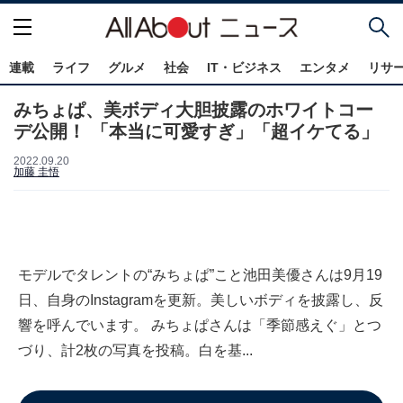
連載
ライフ
グルメ
社会
IT・ビジネス
エンタメ
リサ
みちょぱ、美ボディ大胆披露のホワイトコー
デ公開！ 「本当に可愛すぎ」「超イケてる」
2022.09.20
加藤 圭悟
モデルでタレントの“みちょぱ”こと池田美優さんは9月19
日、自身のInstagramを更新。美しいボディを披露し、反
響を呼んでいます。 みちょぱさんは「季節感えぐ」とつ
づり、計2枚の写真を投稿。白を基...