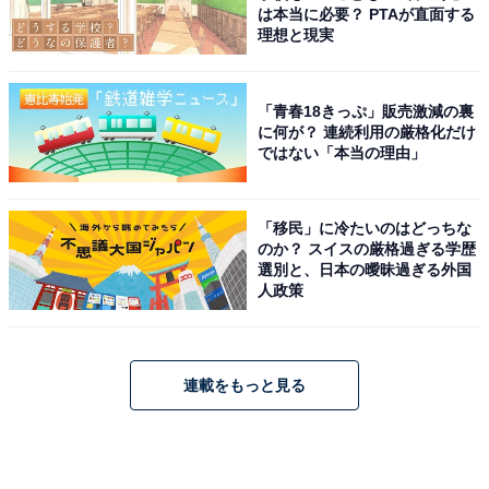
は本当に必要？ PTAが直面する
理想と現実
「青春18きっぷ」販売激減の裏
に何が？ 連続利用の厳格化だけ
ではない「本当の理由」
「移民」に冷たいのはどっちな
のか？ スイスの厳格過ぎる学歴
選別と、日本の曖昧過ぎる外国
人政策
連載をもっと見る