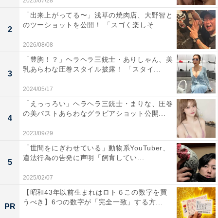
2025/07/28
「出来上がってる〜」浅草の焼肉店、大野智と
のツーショットを公開！ 「スゴく楽しそ...
2
2026/08/08
「豊胸！？」ヘラヘラ三銃士・ありしゃん、美
乳あらわな圧巻スタイル披露！ 「スタイ...
3
2024/05/17
「えっっろい」ヘラヘラ三銃士・まりな、圧巻
の美バストあらわなグラビアショット公開...
4
2023/09/29
「世間をにぎわせている」動物系YouTuber、
違法行為の告発に声明「飼育してい...
5
2025/02/07
【昭和43年以前生まれはロト６この数字を買
うべき】6つの数字が「完全一致」する方...
PR