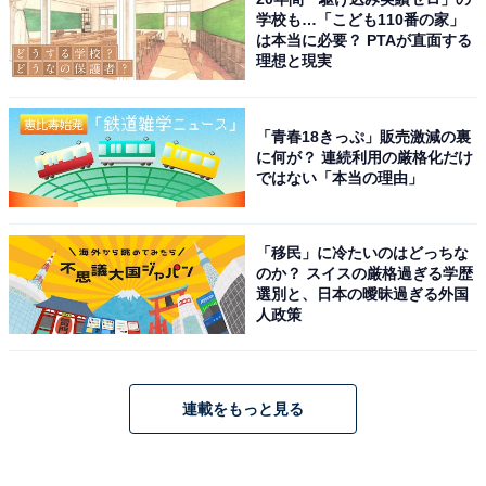
学校も…「こども110番の家」
は本当に必要？ PTAが直面する
理想と現実
「青春18きっぷ」販売激減の裏
に何が？ 連続利用の厳格化だけ
ではない「本当の理由」
「移民」に冷たいのはどっちな
のか？ スイスの厳格過ぎる学歴
選別と、日本の曖昧過ぎる外国
人政策
連載をもっと見る