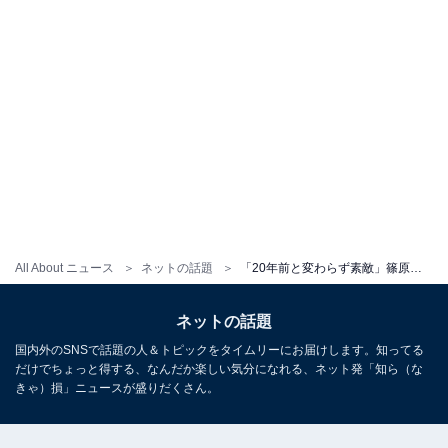
All About ニュース
ネットの話題
「20年前と変わらず素敵」篠原涼子＆小室哲哉、最新ツーショット！ 「お二人ともホント素敵です」と大反響
ネットの話題
国内外のSNSで話題の人＆トピックをタイムリーにお届けします。知ってる
だけでちょっと得する、なんだか楽しい気分になれる、ネット発「知ら（な
きゃ）損」ニュースが盛りだくさん。