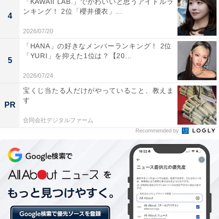
「KAWAII LAB.」でかわいいと思うアイドルラ
ンキング！ 2位「櫻井優衣」...
4
2026/07/20
「HANA」の好きなメンバーランキング！ 2位
知られざる業務！ 万引き保安員バイトの実態
「YURI」を抑えた1位は？【20...
5
2026/07/24
続いて、知られざる万引き保安員バイトの実態も。
宝くじ当たる人だけがやっていること、教えま
す
PR
合同会社デジタルファーム
「（万引き防止の）保安員のアルバイトで、ある売り場
Recommended by
で万引きのおそれがある人がいるときに、『○○市からお
越しの（保安員の名前）さん、××売り場にお客様がお越
しです』と呼び出されてました（50代・女性）」
「保安員のアルバイトは、人を疑う仕事なので、精神的
に厳しかったです。万引きされてしまうよりは、こちら