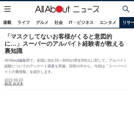
連載
ライフ
グルメ
社会
IT・ビジネス
エンタメ
リサ
「マスクしてないお客様がくると意図的
に…」スーパーのアルバイト経験者が教える
裏知識
All About編集部で、全国に住む10～60代の男女500人に対して、アルバイト
経験についてのアンケート調査を実施。回答の中から、今回は「スーパーバ
イトの裏情報」を紹介します。
2022.09.22
石川 カズキ