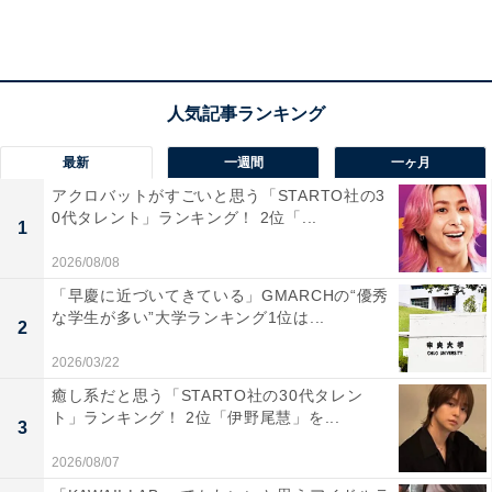
「青果、生肉、鮮魚、あらゆる部門の賞味期限が近いも
のは惣菜部門に買い取って貰い、メイン料理やおかずに
生まれ変わっていました（50代・女性）」
なるほど、食品ロスを減らす工夫といえますね。
最新
一週間
一ヶ月
アクロバットがすごいと思う「STARTO社の3
0代タレント」ランキング！ 2位「...
1
2026/08/08
「早慶に近づいてきている」GMARCHの“優秀
な学生が多い”大学ランキング1位は...
2
2026/03/22
癒し系だと思う「STARTO社の30代タレン
ト」ランキング！ 2位「伊野尾慧」を...
3
2026/08/07