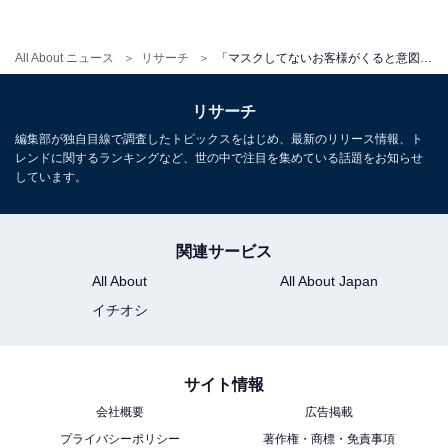
「スーパーのレジバイトで、卵がすでに潰れていたのに
All About ニュース
リサーチ
「マスクしてないお客様がくると意図的に…」スーパーのアルバイト経験者が教える裏知識
レジのせいにする方がいました。そう思っても謝って新
しいものと交換するしかありませんが、かごに入れると
リサーチ
きから気を付けてほしいです（30代・女性）」
編集部が独自目線で調査したトピックスをはじめ、最新のリリース情報、ト
レンドに関するランキングなど、世の中で注目を集めている話題をお知らせ
しています。
日々、罪悪感やクレームと戦うスーパーの店員さん。接
客される際は、こちらも思いやりを持って接したいです
関連サービス
ね。
All About
All About Japan
イチオシ
※回答者コメントは原文ママです
サイト情報
会社概要
広告掲載
【おすすめ記事】
プライバシーポリシー
著作権・商標・免責事項