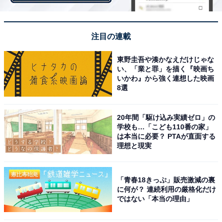
の存在に気づかせて防止してました。そのため仕事して
ないみたいに思われてたのが余計にしんどかったです
注目の連載
（50代・女性）」
東野圭吾や湊かなえだけじゃな
い、「業と罪」を描く『映画ち
人を疑うのが仕事！ 確かに精神的にしんどそうです。
いかわ』から強く連想した映画
8選
20年間「駆け込み実績ゼロ」の
学校も…「こども110番の家」
は本当に必要？ PTAが直面する
理想と現実
「青春18きっぷ」販売激減の裏
に何が？ 連続利用の厳格化だけ
ではない「本当の理由」