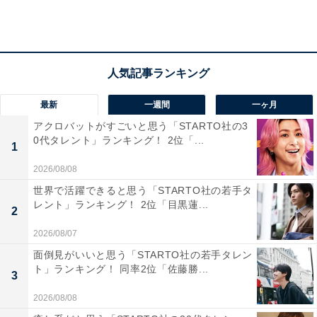
あるので休み時間はないようなものです（20代・女
性）」
確かに、「1コマいくら」という独特の賃金形態なの
で、一見高給そうでも意外と稼げないということもあり
最新
一週間
一ヶ月
そうです。
アクロバットがすごいと思う「STARTO社の3
0代タレント」ランキング！ 2位「...
1
2026/08/08
世界で活躍できると思う「STARTO社の若手タ
レント」ランキング！ 2位「目黒蓮...
2
2026/08/07
面倒見がいいと思う「STARTO社の若手タレン
ト」ランキング！ 同率2位「佐藤勝...
3
2026/08/08