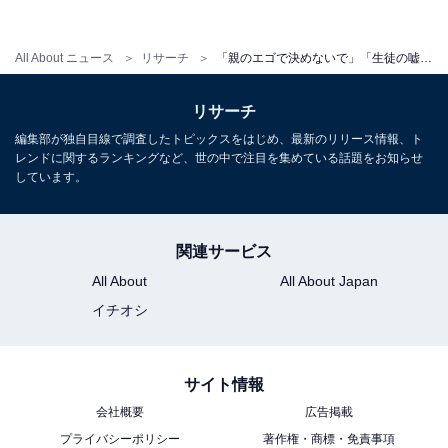
「授業への遅刻などの理由が嘘か本当か見分けられるよ
All About ニュース
リサーチ
「親のエゴで決めないで」「生徒の嘘が見分けられる」経験者が教える塾講師バイトの裏知識
うになり、嘘のときにモチベーションが下がる（20代・
女性）」
リサーチ
編集部が独自目線で調査したトピックスをはじめ、最新のリリース情報、ト
レンドに関するランキングなど、世の中で注目を集めている話題をお知らせ
「塾講師は2度とやりたくない。子供たちは可愛いけ
しています。
ど、保護者がやばすぎる。塾は託児所ではありません。
子供をほったらかさないで下さい。かわいそうです（30
関連サービス
代・女性）」
All About
All About Japan
イチオシ
イメージと違うことも多い塾講師バイト。ですが「生徒
の成績が上がることや生徒の成長に喜びを感じられる
サイト情報
（30代・女性）」など、好意的な声ももちろんありま
会社概要
広告掲載
す。
プライバシーポリシー
著作権・商標・免責事項