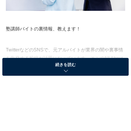
塾講師バイトの裏情報、教えます！
TwitterなどのSNSで、元アルバイトが業界の闇や裏事情
を告発する投稿が話題になっています。そこでAll About
続きを読む
編集部では、全国に住む10～60代の男女500人に対し
て、アルバイト経験についてのアンケート調査を実施。
回答の中から、今回は「塾講師バイトの裏知識」を紹介
します。