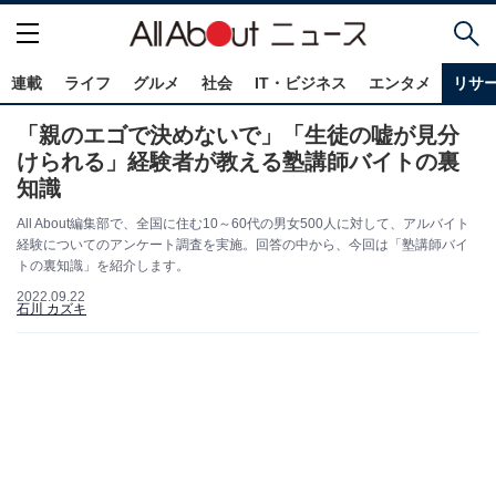
連載
ライフ
グルメ
社会
IT・ビジネス
エンタメ
リサ
「親のエゴで決めないで」「生徒の嘘が見分
けられる」経験者が教える塾講師バイトの裏
知識
All About編集部で、全国に住む10～60代の男女500人に対して、アルバイト
経験についてのアンケート調査を実施。回答の中から、今回は「塾講師バイ
トの裏知識」を紹介します。
2022.09.22
石川 カズキ