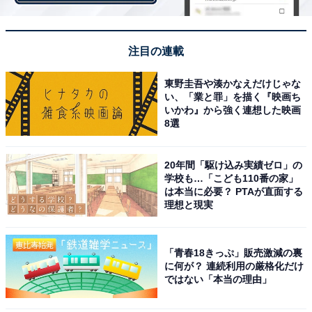
「授業内容や教え方は基本的に個人個人に託されてお
注目の連載
り、講師のスキル任せで適当なものなんだと知り、自分
の子供は学生バイトの塾には通わせたくないなと思いま
東野圭吾や湊かなえだけじゃな
い、「業と罪」を描く『映画ち
した（30代・男性）」
いかわ』から強く連想した映画
8選
講師の質は塾によるとは思いますが、確かに大人に見え
20年間「駆け込み実績ゼロ」の
る先生たちも、大学生の場合も多いんですよね。
学校も…「こども110番の家」
は本当に必要？ PTAが直面する
理想と現実
「青春18きっぷ」販売激減の裏
に何が？ 連続利用の厳格化だけ
ではない「本当の理由」