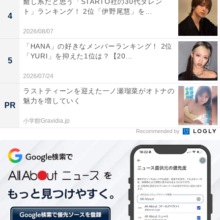
癒し系だと思う「STARTO社の30代タレン
ト」ランキング！ 2位「伊野尾慧」を...
4
2026/08/07
「HANA」の好きなメンバーランキング！ 2位
「YURI」を抑えた1位は？【20...
学力よりコミュ力!? 塾講師バイトの実態
5
2026/07/24
ラストティーンを迎えた一ノ瀬瑠菜がオトナの
続いて、こちらも意外な塾講師バイトの実態。
魅力を増していく
PR
小学館Gravidia.jp
Recommended by
「本当に簡単に学生を講師とするため、質が悪い講師も
少なくない（20代・男性）」
「塾業界の学生アルバイトは学力だけではなくコミニュ
ケーション能力がある美男美女が好まれる（20代・男
性）」