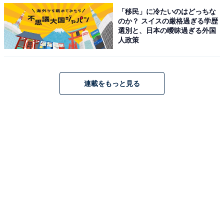
位は？
「移民」に冷たいのはどっちな
・
のか？ スイスの厳格過ぎる学歴
島根県民が選ぶ「住み続けたい街」ランキング！ 3位
選別と、日本の曖昧過ぎる外国
人政策
「出雲市」、2位「雲南市」、1位は？
・
香川県の住みここち（自治体）ランキング！ 2位「高松
連載をもっと見る
市」、1位は？
・
鳥取県の住みここち（自治体）ランキング！ 2位「鳥取
市」、1位は？
【関連リンク】
・
プレスリリース