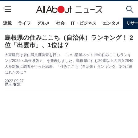
連載
ライフ
グルメ
社会
IT・ビジネス
エンタメ
リサ
島根県の住みここち（自治体）ランキング！ 2
位「出雲市」、1位は？
大東建託は居住満足度調査を行い、「いい部屋ネット 街の住みここちランキ
ング2022＜島根県版＞」を発表しました。島根県に住む20歳以上の男女2840
人を対象に調査を行った結果、「住みここち（自治体）ランキング」1位に選
ばれたのは？
2022.09.27
児玉 友梨