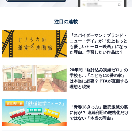
県庁所在地の「松江市」は、公的機関や商業施設が充実
するほか、鉄道3路線、自動車道や国道があり交通アク
注目の連載
セスにも優れた街。一方で、シジミで有名な宍道湖や国
宝・松江城が市街地にあるため、歴史や自然を身近に感
『スパイダーマン：ブランド・
ニュー・デイ』が「史上もっと
じることもできます。居住者コメントでは「行政サービ
も優しいヒーロー映画」になっ
スが充実しており、町の規模も大きすぎず小さすぎずで
た理由。予習したい作品は？
暮らしやすい」との意見もありました。
20年間「駆け込み実績ゼロ」の
学校も…「こども110番の家」
は本当に必要？ PTAが直面する
＞4位までの全ランキング結果を見る
理想と現実
「青春18きっぷ」販売激減の裏
【おすすめ記事】
に何が？ 連続利用の厳格化だけ
・
ではない「本当の理由」
島根県の「街の幸福度」ランキング！ 2位「出雲市」、1