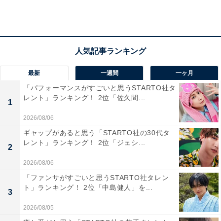
最新
一週間
一ヶ月
「パフォーマンスがすごいと思うSTARTO社タ
レント」ランキング！ 2位「佐久間...
1
2026/08/06
2位：観光入込客数が県内トップの「出雲市」
ギャップがあると思う「STARTO社の30代タ
レント」ランキング！ 2位「ジェシ...
2
県の中東部に位置する「出雲市」。出雲大社をはじめと
2026/08/06
する歴史・文化遺産や自然資源が豊富なため、観光客が
「ファンサがすごいと思うSTARTO社タレン
多く訪れる街です。また、市内には大型商業施設や高度
ト」ランキング！ 2位「中島健人」を...
3
医療機関などが複数あるほか、空の玄関口である出雲縁
2026/08/05
結び空港がある点も魅力の1つ。安心・便利な環境が整