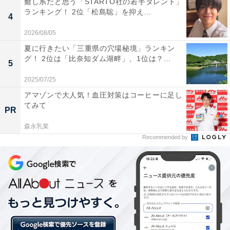
癒し系だと思う「STARTO社の若手タレント」
っています。
ランキング！ 2位「松島聡」を抑え...
4
2026/08/05
夏に行きたい「三重県の穴場秘境」ランキン
グ！ 2位は「比奈知ダム湖畔」、1位は？...
5
2025/07/25
アマゾンで大人気！血圧対策はコーヒーに足し
てみて
PR
森永乳業
Recommended by
1位：都市機能と自然が共存する「松江市」