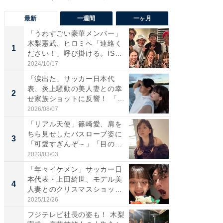
最新
一週間
一ヶ月
「うわすごい豪華メンバー」
「さす
木梨憲武、ヒロミへ「連絡く
は」高
1
1
ださい！」呼び掛ける。IS
災地を
S...
「カ...
2024/10/17
2026/08/0
「涙出た」サッカー日本代
「女の
表、炎上騒動の美人妻との幸
介、バ
2
2
せ家族ショットに反響！ 「最
らのプレ
高...
愛...
2026/08/07
2026/08/0
「リアル天使」篠崎愛、肩を
「脚が
ちら見せしたバスローブ姿に
横川尚
3
3
「可愛すぎんぞ～」「目の表
ムキな姿
情...
刃...
2023/03/03
2026/08/0
「年々イケメン」サッカー日
「え、
本代表・上田綺世、モデル美
芸人、2
4
4
人妻とのクリスマスショット
エットに
に...
2025/12/26
2026/08/0
フジテレビ社長の姿も！ 木梨
「脳がバ