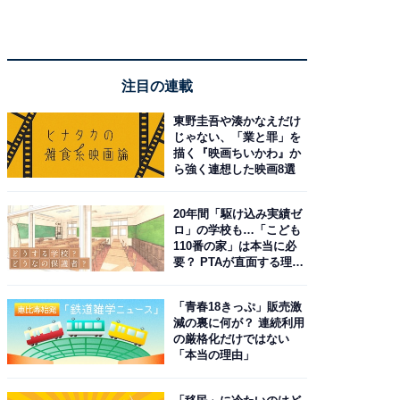
注目の連載
東野圭吾や湊かなえだけ
じゃない、「業と罪」を
描く『映画ちいかわ』か
ら強く連想した映画8選
20年間「駆け込み実績ゼ
ロ」の学校も…「こども
110番の家」は本当に必
要？ PTAが直面する理想
と現実
「青春18きっぷ」販売激
減の裏に何が？ 連続利用
の厳格化だけではない
「本当の理由」