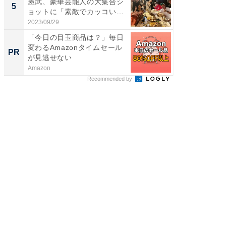
憲武、豪華芸能人の大集合シ
装姿が話
5
5
ョットに「素敵でカッコい
のお父さ
い...
2023/09/29
2026/08/0
「今日の目玉商品は？」毎日
シェア別荘
変わるAmazonタイムセール
wners
PR
PR
が見逃せない
Amazon
COCO VIL
Recommended by