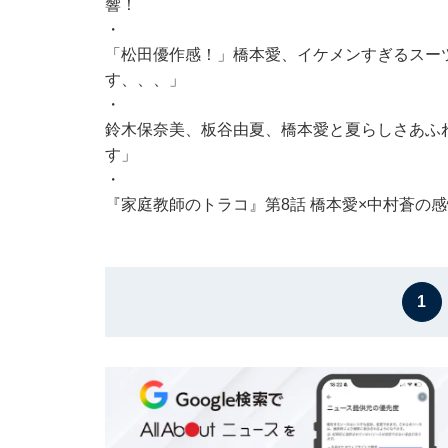
響！
・
「松田優作感！」橋本愛、イケメンすぎるスーツ
す、、、」
・
鈴木保奈美、板谷由夏、橋本愛と夏らしさあふ
す」
・
『家庭教師のトラコ』第8話 橋本愛×中村蒼の
1