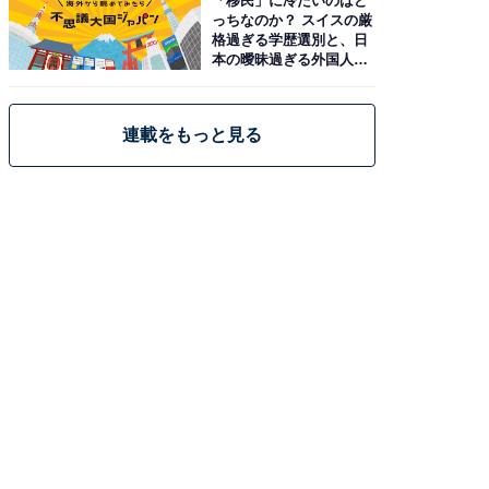
「移民」に冷たいのはど
っちなのか？ スイスの厳
格過ぎる学歴選別と、日
本の曖昧過ぎる外国人政
策
連載をもっと見る