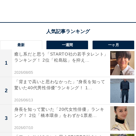
最新
一週間
一ヶ月
癒し系だと思う「STARTO社の若手タレント」
ランキング！ 2位「松島聡」を抑え...
1
2026/08/05
「背まで高いと思わなかった」“身長を知って
驚いた40代男性俳優”ランキング！ 1...
2
2026/06/13
身長を知って驚いた「20代女性俳優」ランキ
2位：四季の移ろいを感じられる「横手市」
ング！ 2位「橋本環奈」をわずか1票差...
3
2026/07/10
「横手市」は、県内第2の人口を有する都市。秋田自動