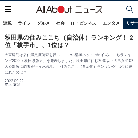
連載
ライフ
グルメ
社会
IT・ビジネス
エンタメ
リサ
秋田県の住みここち（自治体）ランキング！ 2
位「横手市」、1位は？
大東建託は居住満足度調査を行い、「いい部屋ネット 街の住みここちランキ
ング2022＜秋田県版＞」を発表しました。秋田県に住む20歳以上の男女4102
人を対象に調査を行った結果、「住みここち（自治体）ランキング」1位に選
ばれたのは？
2022.09.22
児玉 友梨