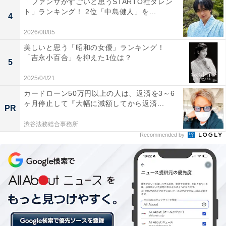
「ファンサがすごいと思うSTARTO社タレン
車道、湯沢横手道路などが通る交通の要衝地として知ら
ト」ランキング！ 2位「中島健人」を...
4
れている一方、四季折々の豊かな自然にも恵まれた街で
2026/08/05
す。居住者コメントを見ると「人が優しい。困ってたり
美しいと思う「昭和の女優」ランキング！
すると話かけてくれたりする。近所付き合いはないが顔
「吉永小百合」を抑えた1位は？
5
を合わせれば挨拶は普通にする感じです」と、地域の程
よいつながりが感じられる点も魅力と言えそうです。
2025/04/21
カードローン50万円以上の人は、返済を3～6
ヶ月停止して『大幅に減額してから返済...
PR
渋谷法務総合事務所
Recommended by