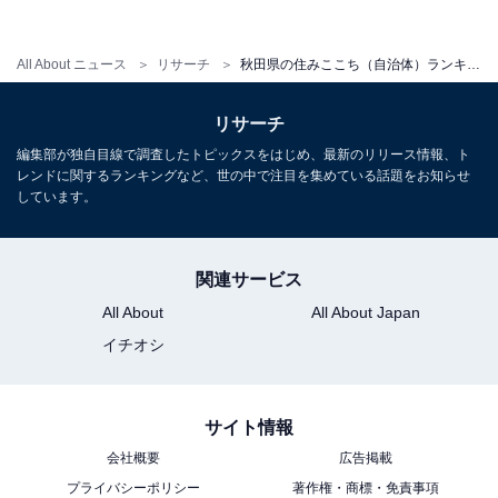
【関連リンク】
All About ニュース
リサーチ
秋田県の住みここち（自治体）ランキング！ 2位「横手市」、1位は？
・
プレスリリース
リサーチ
編集部が独自目線で調査したトピックスをはじめ、最新のリリース情報、ト
レンドに関するランキングなど、世の中で注目を集めている話題をお知らせ
しています。
関連サービス
All About
All About Japan
イチオシ
サイト情報
会社概要
広告掲載
プライバシーポリシー
著作権・商標・免責事項
1
2