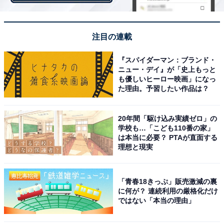
注目の連載
1位：安定の人気！緑豊かな都市「秋田市」
『スパイダーマン：ブランド・
ニュー・デイ』が「史上もっと
も優しいヒーロー映画」になっ
秋田県のほぼ中央に位置する「秋田市」。古くから米ど
た理由。予習したい作品は？
ころとして名高く、日本酒の産地としても知られていま
す。市内には陸・海・空の交通機関が充実。幅広い世代
20年間「駆け込み実績ゼロ」の
学校も…「こども110番の家」
が暮らしやすい環境が整っています。居住者コメントを
は本当に必要？ PTAが直面する
見ると「小学校・中学校・養護学校と学校が近くにある
理想と現実
ので環境が整っている。子どもたちに影響や刺激を与え
る店などもなく、通学路の街並みもとてもきれいです」
「青春18きっぷ」販売激減の裏
と、教育環境も整っていることが分かります。
に何が？ 連続利用の厳格化だけ
ではない「本当の理由」