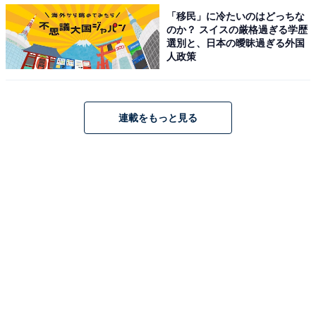
＞5位までの全ランキング結果を見る
「移民」に冷たいのはどっちな
のか？ スイスの厳格過ぎる学歴
選別と、日本の曖昧過ぎる外国
人政策
【おすすめ記事】
・
宮城県の住みここち（自治体）ランキング！ 2位「仙台
連載をもっと見る
市太白区」、1位は？
・
岩手県の住みここち（自治体）ランキング！ 2位「滝沢
市」、1位は？
・
青森県の住みここち（自治体）ランキング！ 2位「弘前
市」、1位は？
・
山形県の住みここち（自治体）ランキング！ 2位「天童
市」、1位は？