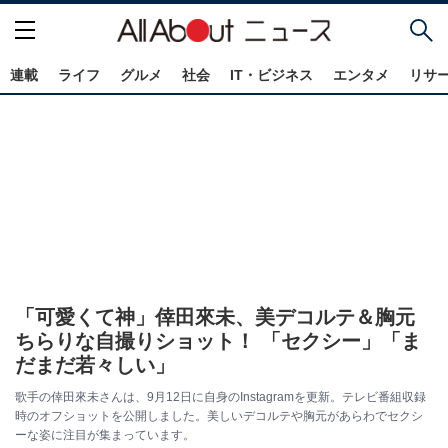
連載
ライフ
グルメ
社会
IT・ビジネス
エンタメ
リサ
「可愛くて神」倖田來未、美デコルテ＆胸元
ちらりな自撮りショット！ 「セクシー」「ま
だまだ若々しい」
歌手の倖田來未さんは、9月12日に自身のInstagramを更新。テレビ番組収録
時のオフショットを公開しました。美しいデコルテや胸元があらわでセクシ
ーな姿に注目が集まっています。