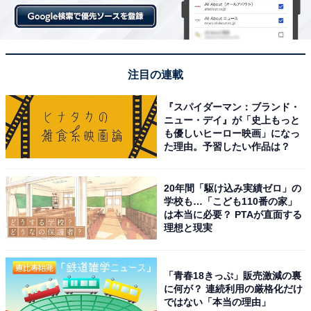
注目の連載
『スパイダーマン：ブランド・
ニュー・デイ』が「史上もっと
も優しいヒーロー映画」になっ
た理由。予習したい作品は？
20年間「駆け込み実績ゼロ」の
学校も…「こども110番の家」
は本当に必要？ PTAが直面する
理想と現実
「青春18きっぷ」販売激減の裏
に何が？ 連続利用の厳格化だけ
ではない「本当の理由」