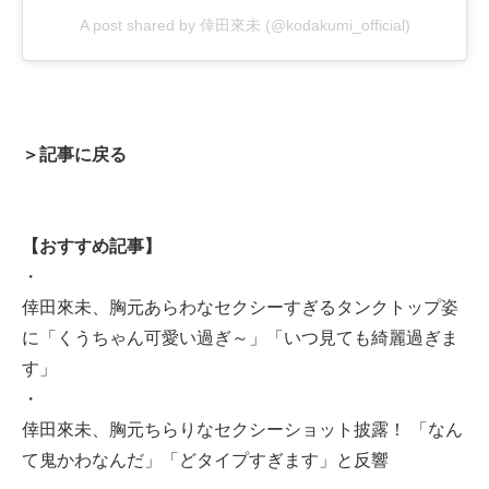
A post shared by 倖田來未 (@kodakumi_official)
＞記事に戻る
【おすすめ記事】
・
倖田來未、胸元あらわなセクシーすぎるタンクトップ姿
に「くうちゃん可愛い過ぎ～」「いつ見ても綺麗過ぎま
す」
・
倖田來未、胸元ちらりなセクシーショット披露！ 「なん
て鬼かわなんだ」「どタイプすぎます」と反響