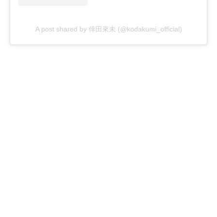
A post shared by 倖田來未 (@kodakumi_official)