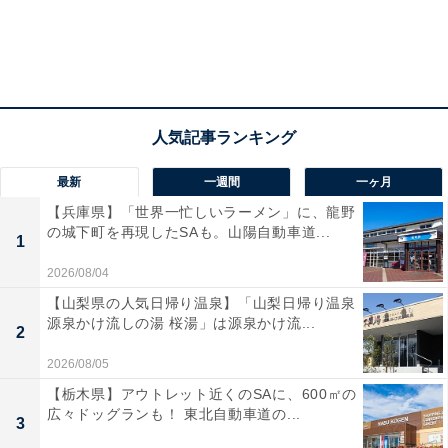
最新
一週間
一ヶ月
【兵庫県】「世界一忙しいラーメン」に、龍野
の城下町を再現したSAも。山陽自動車道...
1
2026/08/04
【山梨県の人気日帰り温泉】「山梨日帰り温泉
源泉かけ流しの湯 桜湯」は源泉かけ流...
2
2026/08/05
【栃木県】アウトレット近くのSAに、600㎡の
広々ドッグランも！ 東北自動車道の...
3