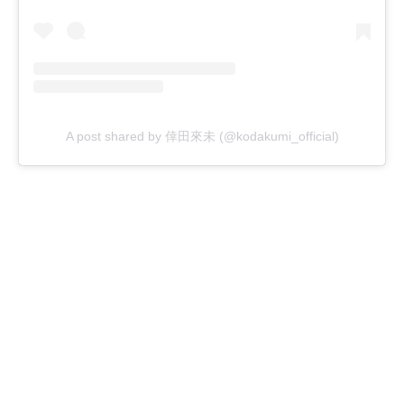
A post shared by 倖田來未 (@kodakumi_official)