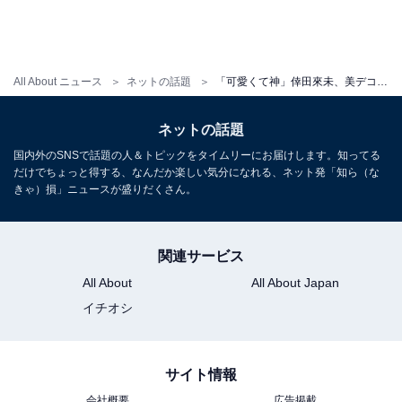
All About ニュース
ネットの話題
「可愛くて神」倖田來未、美デコルテ＆胸元ちらりな自撮りショット！ 「セクシー」「まだまだ若々しい」
ネットの話題
国内外のSNSで話題の人＆トピックをタイムリーにお届けします。知ってる
だけでちょっと得する、なんだか楽しい気分になれる、ネット発「知ら（な
きゃ）損」ニュースが盛りだくさん。
関連サービス
All About
All About Japan
イチオシ
サイト情報
会社概要
広告掲載