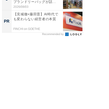
プランドリーバッグが話
層水風
題。“さま...
帰...
2026/08/03
2026/08/0
【見城徹×藤田晋】AI時代で
GOETH
も変わらない経営者の本質
を組み
PR
PR
FINCHI on GOETHE
FINCHI o
Recommended by