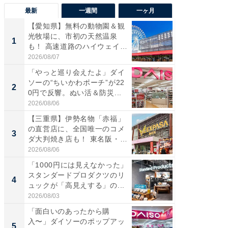
最新
一週間
一ヶ月
【愛知県】無料の動物園＆観
【兵庫
光牧場に、市初の天然温泉
ーメン
1
1
も！ 高速道路のハイウェイオ
再現した
ア...
道...
2026/08/07
2026/08/0
「やっと巡り会えたよ」ダイ
【三重
ソーの“ちいかわポーチ”が22
の直営
2
2
0円で反響。ぬい活＆防災...
ダ大判焼
伊...
2026/08/06
2026/08/0
【三重県】伊勢名物「赤福」
【千葉県
の直営店に、全国唯一のコメ
級マー
3
3
ダ大判焼き店も！ 東名阪・
ノベし
伊...
ー...
2026/08/06
2026/08/0
「1000円には見えなかった」
ステラ
スタンダードプロダクツのリ
詰め放題
4
4
ュックが「高見えする」の...
00円で「
2026/08/03
2026/08/0
「面白いのあったから購
立山連
入〜」ダイソーのポップアッ
風呂に、
5
5