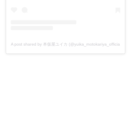
A post shared by 本仮屋ユイカ (@yuika_motokariya_official)