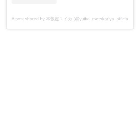
A post shared by 本仮屋ユイカ (@yuika_motokariya_official)