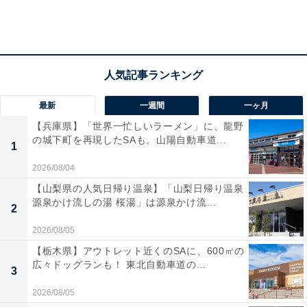
最新
一週間
一ヶ月
【兵庫県】「世界一忙しいラーメン」に、龍野
の城下町を再現したSAも。山陽自動車道...
1
2026/08/04
【山梨県の人気日帰り温泉】「山梨日帰り温泉
源泉かけ流しの湯 桜湯」は源泉かけ流...
2
2026/08/05
【栃木県】アウトレット近くのSAに、600㎡の
広々ドッグランも！ 東北自動車道の...
3
2026/08/05