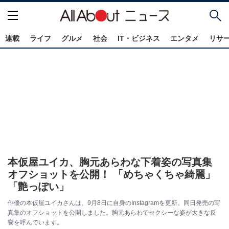
連載
ライフ
グルメ
社会
IT・ビジネス
エンタメ
リサ
本仮屋ユイカ、胸元あらわな下着姿の写真集
オフショットを公開！ 「めちゃくちゃ綺麗」
「艶っぽい」
俳優の本仮屋ユイカさんは、9月8日に自身のInstagramを更新。同日発売の写
真集のオフショットを公開しました。胸元あらわでセクシーな姿が大きな反
響を呼んでいます。