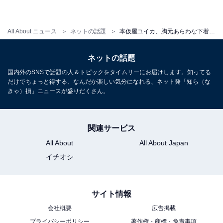
All About ニュース
ネットの話題
本仮屋ユイカ、胸元あらわな下着姿の写真集オフショットを公開！ 「めちゃくちゃ綺麗」「艶っぽい」
ネットの話題
国内外のSNSで話題の人＆トピックをタイムリーにお届けします。知ってる
だけでちょっと得する、なんだか楽しい気分になれる、ネット発「知ら（な
きゃ）損」ニュースが盛りだくさん。
関連サービス
All About
All About Japan
イチオシ
サイト情報
会社概要
広告掲載
プライバシーポリシー
著作権・商標・免責事項