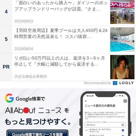
「面白いのあったから購入〜」ダイソーのポッ
プアップランドリーバッグが話題。“さま...
4
2026/08/03
【羽田空港周辺】夏季プールは大人450円＆24
時間営業の天然温泉も！ コスパ抜群...
5
2026/08/04
リボ払い50万円以上の人は、返済を3～6ヶ月
停止して『大幅に減額してから返済する...
PR
渋谷法務総合事務所
Recommended by