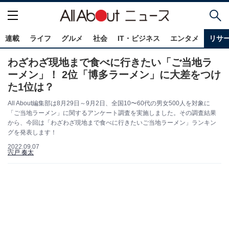
連載
ライフ
グルメ
社会
IT・ビジネス
エンタメ
リサ
わざわざ現地まで食べに行きたい「ご当地ラ
ーメン」！ 2位「博多ラーメン」に大差をつけ
た1位は？
All About編集部は8月29日～9月2日、全国10〜60代の男女500人を対象に
「ご当地ラーメン」に関するアンケート調査を実施しました。その調査結果
から、今回は「わざわざ現地まで食べに行きたいご当地ラーメン」ランキン
グを発表します！
2022.09.07
宍戸 奏太