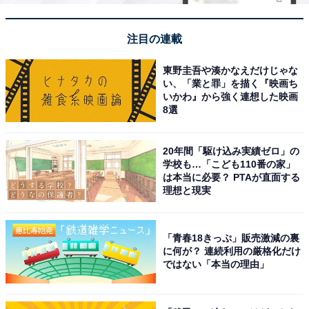
注目の連載
東野圭吾や湊かなえだけじゃな
い、「業と罪」を描く『映画ち
いかわ』から強く連想した映画
8選
20年間「駆け込み実績ゼロ」の
学校も…「こども110番の家」
は本当に必要？ PTAが直面する
理想と現実
「青春18きっぷ」販売激減の裏
に何が？ 連続利用の厳格化だけ
ではない「本当の理由」