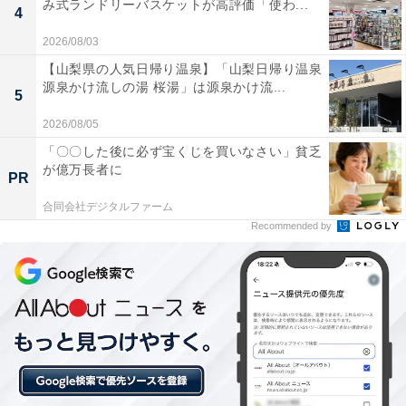
み式ランドリーバスケットが高評価「使わ...
4
2026/08/03
【山梨県の人気日帰り温泉】「山梨日帰り温泉
源泉かけ流しの湯 桜湯」は源泉かけ流...
5
2026/08/05
「〇〇した後に必ず宝くじを買いなさい」貧乏
が億万長者に
PR
合同会社デジタルファーム
Recommended by