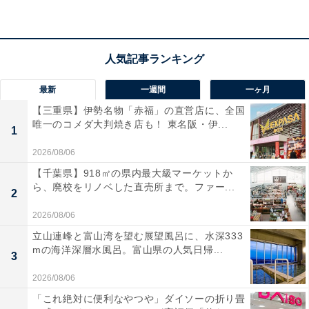
最新
一週間
一ヶ月
【三重県】伊勢名物「赤福」の直営店に、全国
唯一のコメダ大判焼き店も！ 東名阪・伊...
1
2026/08/06
【千葉県】918㎡の県内最大級マーケットか
ら、廃校をリノベした直売所まで。ファー...
2
2026/08/06
立山連峰と富山湾を望む展望風呂に、水深333
mの海洋深層水風呂。富山県の人気日帰...
3
2026/08/06
「これ絶対に便利なやつや」ダイソーの折り畳