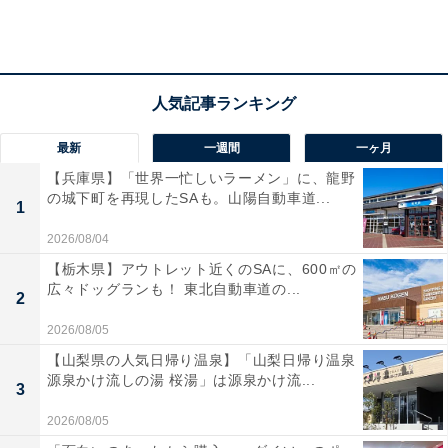
最新
一週間
一ヶ月
【兵庫県】「世界一忙しいラーメン」に、龍野
の城下町を再現したSAも。山陽自動車道...
1
2026/08/04
【栃木県】アウトレット近くのSAに、600㎡の
広々ドッグランも！ 東北自動車道の...
2
ボロボロになったバーミキュラの鍋をリペアサー
2026/08/05
ビスへ出してみた
【山梨県の人気日帰り温泉】「山梨日帰り温泉
源泉かけ流しの湯 桜湯」は源泉かけ流...
3
昨年のこと、友人が営んでいた名古屋のしゃぶしゃぶ店
2026/08/05
がコロナ禍ということもあり閉店しました。その店で使