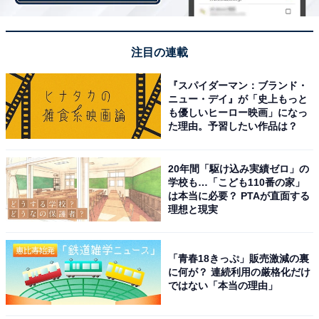
筆者も何度かこの店に足を運びましたが、店がオープン
するときに友人が「鍋はバーミキュラにする」と言っ
注目の連載
て、バーミキュラの本社にまで出向いていたことを覚え
ています。
『スパイダーマン：ブランド・
ニュー・デイ』が「史上もっと
も優しいヒーロー映画」になっ
た理由。予習したい作品は？
閉店に際して、バーミキュラの鍋を格安で譲ってもらい
ました。その鍋がこちらです。
20年間「駆け込み実績ゼロ」の
学校も…「こども110番の家」
は本当に必要？ PTAが直面する
理想と現実
「青春18きっぷ」販売激減の裏
に何が？ 連続利用の厳格化だけ
ではない「本当の理由」