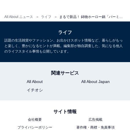
All About ニュース
ライフ
まるで新品！ 鋳物ホーロー鍋「バーミキュラ」のリペアサービスを使った感動のビフォーアフター
ライフ
話題の生活雑貨やファッション、お出かけスポット情報など、暮らしがもっ
と楽しく、豊かになるヒントが満載。編集部が独自調査した、気になる他人
のライフスタイル事情も公開しています。
中は剥げている
一日中使い続けられて乾燥する時間もなかったためか、
中も変色したり、剥げているところもありました。これ
関連サービス
を今回、バーミキュラのリペアサービスを利用して塗り
All About
All About Japan
直しをお願いしたのです。
イチオシ
サイト情報
会社概要
広告掲載
プライバシーポリシー
著作権・商標・免責事項