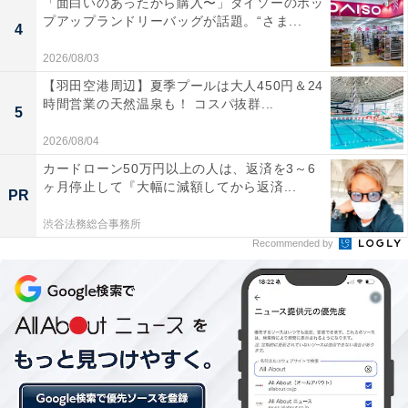
「面白いのあったから購入〜」ダイソーのポッ
われていたのが、バーミキュラの浅底鍋「オーブンポッ
プアップランドリーバッグが話題。“さま...
4
トラウンド26cm SUKIYAKI」です。
2026/08/03
【羽田空港周辺】夏季プールは大人450円＆24
時間営業の天然温泉も！ コスパ抜群...
5
2026/08/04
カードローン50万円以上の人は、返済を3～6
ヶ月停止して『大幅に減額してから返済...
PR
渋谷法務総合事務所
Recommended by
しゃぶしゃぶ店で毎日使われていたバーミキュラ