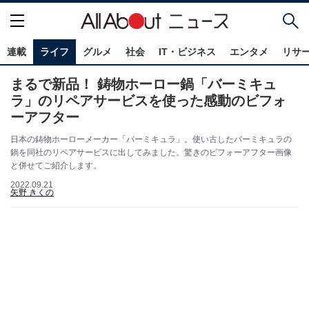
連載
ライフ
グルメ
社会
IT・ビジネス
エンタメ
リサ
まるで新品！ 鋳物ホーロー鍋「バーミキュ
ラ」のリペアサービスを使った感動のビフォ
ーアフター
日本の鋳物ホーローメーカー「バーミキュラ」。使い古したバーミキュラの
鍋を同社のリペアサービスに出してみました。驚きのビフォーアフター画像
と併せてご紹介します。
2022.09.21
矢野 きくの