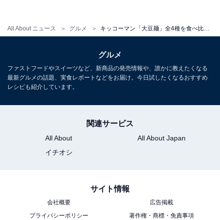
以下、全4種の実食レポートをお届けします。
All About ニュース
グルメ
キッコーマン「大豆麺」全4種を食べ比べ！ 気になる糖質、カロリーは？
グルメ
ファストフードやスイーツなど、新商品の発売情報や、誰かに教えたくなる
最新グルメの話題、実食レポートなどをお届け。今日試したくなるおすすめ
レシピも紹介しています。
関連サービス
All About
All About Japan
イチオシ
サイト情報
キッコーマン「大豆麺」濃厚ボロネーゼを食べた
会社概要
広告掲載
感想
プライバシーポリシー
著作権・商標・免責事項