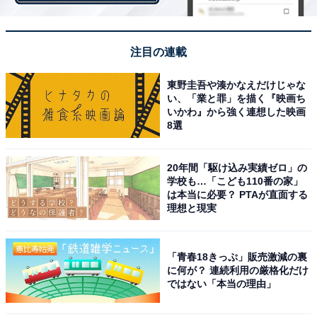
注目の連載
東野圭吾や湊かなえだけじゃな
い、「業と罪」を描く『映画ち
いかわ』から強く連想した映画
8選
キッコーマン「大豆麺」のゆで方
20年間「駆け込み実績ゼロ」の
学校も…「こども110番の家」
は本当に必要？ PTAが直面する
理想と現実
（2）電子レンジでゆでる
電子レンジ対応容器に水450mlを入れ、麺全体を水に浸
「青春18きっぷ」販売激減の裏
に何が？ 連続利用の厳格化だけ
け、600Wなら約9分、500Wなら約10分30秒となってい
ではない「本当の理由」
ます。