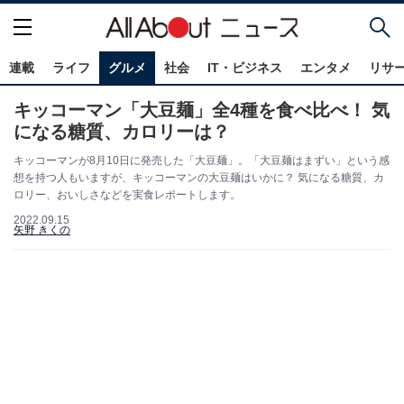
連載
ライフ
グルメ
社会
IT・ビジネス
エンタメ
リサ
キッコーマン「大豆麺」全4種を食べ比べ！ 気
になる糖質、カロリーは？
キッコーマンが8月10日に発売した「大豆麺」。「大豆麺はまずい」という感
想を持つ人もいますが、キッコーマンの大豆麺はいかに？ 気になる糖質、カ
ロリー、おいしさなどを実食レポートします。
2022.09.15
矢野 きくの