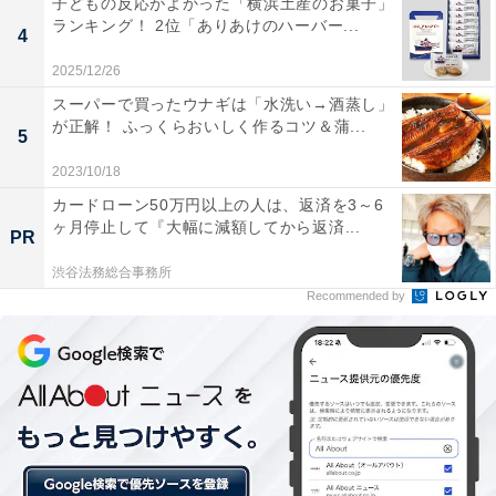
子どもの反応がよかった「横浜土産のお菓子」
ランキング！ 2位「ありあけのハーバー...
4
4種とも、麺とソースが個包装で入っています。大豆麺
2025/12/26
をゆでて、ソースとあえるだけで食べられるので調理と
スーパーで買ったウナギは「水洗い→酒蒸し」
いっても簡単。忙しいときでもすぐに食べられる点もい
が正解！ ふっくらおいしく作るコツ＆蒲...
5
いですね。
2023/10/18
カードローン50万円以上の人は、返済を3～6
パッケージには、「鍋でゆでる」「電子レンジでゆで
ヶ月停止して『大幅に減額してから返済...
PR
る」の2種類のゆで方が記載されています。
渋谷法務総合事務所
Recommended by
（1）鍋でゆでる
鍋に水600ml以上を入れて沸騰したら麺を入れ5～6分。