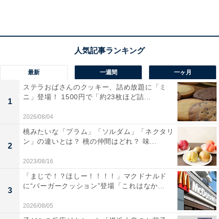
24.4g※乾燥うどんと比べて40％オフ）
となっていま
す。
最新
一週間
一ヶ月
ステラおばさんのクッキー、詰め放題に「ミ
ニ」登場！ 1500円で「約23枚ほど詰...
1
2026/08/04
桃みたいな「プラム」「ソルダム」「ネクタリ
ン」の違いとは？ 桃の仲間はどれ？ 味...
2
2023/08/16
「まじで！？ほしー！！！！」マクドナルド
に“バーガークッション”登場「これはなか...
3
2026/08/05
キッコーマン「大豆麺」の作り方