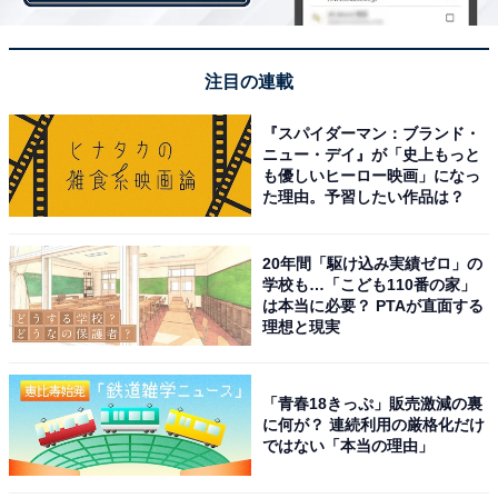
パッケージが2種類あるハンターズ黒トリュフポテトチップス
注目の連載
袋入りの東京ヨーロッパ貿易は成城石井のグループ会社
『スパイダーマン：ブランド・
で、成城石井が直輸入している商品になります。125gで
ニュー・デイ』が「史上もっと
税込み486円 。
も優しいヒーロー映画」になっ
た理由。予習したい作品は？
缶入りの物は、過去にイオンの輸入食品専門店「カフェ
20年間「駆け込み実績ゼロ」の
ランテ」や、マツモトキヨシ、JR東日本のコンビニ
学校も…「こども110番の家」
は本当に必要？ PTAが直面する
NewDaysで購入したことがあります。値段はまちまちで
理想と現実
400～500円、容量は袋入りより少し多く150gになりま
す。
「青春18きっぷ」販売激減の裏
に何が？ 連続利用の厳格化だけ
ではない「本当の理由」