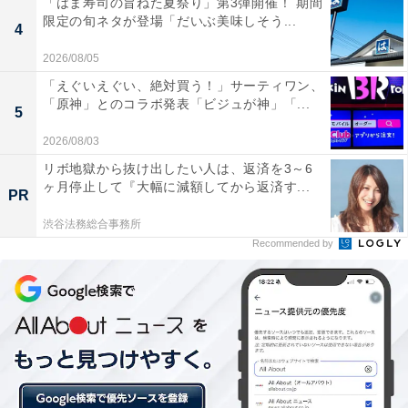
「はま寿司の旨ねた夏祭り」第3弾開催！ 期間
パッケージが2種類あり、袋入りと缶入りです。実はこ
限定の旬ネタが登場「だいぶ美味しそう...
4
れ、輸入元も違うのです。
2026/08/05
「えぐいえぐい、絶対買う！」サーティワン、
袋入りは東京ヨーロッパ貿易、缶入りはハッピーポケッ
「原神」とのコラボ発表「ビジュが神」「...
5
トとなっています。
2026/08/03
リボ地獄から抜け出したい人は、返済を3～6
ヶ月停止して『大幅に減額してから返済す...
PR
渋谷法務総合事務所
Recommended by