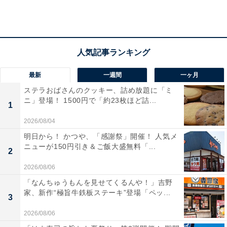
アラブ首長国連邦といえば「富豪」のイメージで、高く
そびえ立つビルの数々に、豪華なホテル。筆者がここ数
年「エミレーツ航空のファーストクラスに乗ってドバイ
に行ってみたい」という夢を抱いている国でもありま
最新
一週間
一ヶ月
す。
ステラおばさんのクッキー、詰め放題に「ミ
ニ」登場！ 1500円で「約23枚ほど詰...
1
しかし、同国は気温が高く、水資源が限られている砂漠
2026/08/04
気候のイメージ。農業とは距離のある印象でした。
明日から！ かつや、「感謝祭」開催！ 人気メ
ニューが150円引き＆ご飯大盛無料「...
2
そんなアラブ首長国連邦で作られている黒トリュフポテ
2026/08/06
トチップスを、ここ2年ほど日本でも見かけるようにな
「なんちゅうもんを見せてくるんや！」吉野
家、新作“極旨牛鉄板ステーキ”登場「ペッ...
りました。
3
2026/08/06