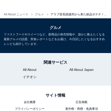
All About ニュース
グルメ
アラブ首長国連邦から来た絶品ポテチ！ ハンターズの「黒トリュフポテトチップス」はポテチ好きなら1度は食べるべき
グルメ
ファストフードやスイーツなど、新商品の発売情報や、誰かに教えたくなる
最新グルメの話題、実食レポートなどをお届け。今日試したくなるおすすめ
レシピも紹介しています。
関連サービス
All About
All About Japan
イチオシ
手作りらしく大きさがまちまち
サイト情報
会社概要
広告掲載
ぷっくりと膨らんでいるものが多く、エアリー感があり
プライバシーポリシー
著作権・商標・免責事項