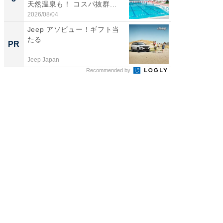
天然温泉も！ コスパ抜群...
賀ゆめ
お...
2026/08/04
2026/08/0
Jeep アソビュー！ギフト当
事例か
たる
管理』
PR
PR
Jeep Japan
KeeperSec
Recommended by