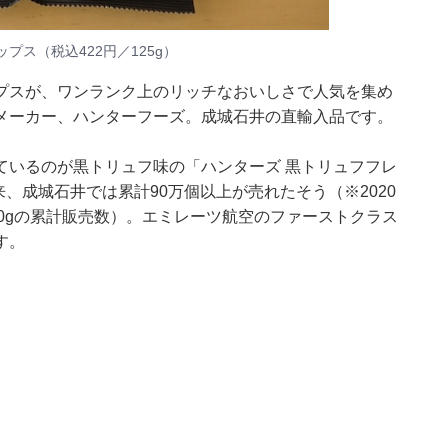
ス（税込422円／125g）
プスが、ワンランク上のリッチなおいしさで人気を集め
メーカー、ハンターフーズ。成城石井の直輸入品です。
ているのが黒トリュフ味の「ハンターズ 黒トリュフフレ
来、成城石井では累計90万個以上が売れたそう（※2020
・40gの累計販売数）。エミレーツ航空のファーストクラス
す。