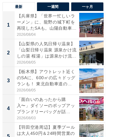
最新
一週間
一ヶ月
【兵庫県】「世界一忙しいラ
「気に
ーメン」に、龍野の城下町を
る〜」3
1
1
再現したSAも。山陽自動車
バー」
道...
好...
2026/08/04
2026/07/3
【山梨県の人気日帰り温泉】
【三重
「山梨日帰り温泉 源泉かけ流
「鈴鹿天
2
2
しの湯 桜湯」は源泉かけ流...
は100
2026/08/05
2026/08/0
【栃木県】アウトレット近く
「ミニオ
のSAに、600㎡の広々ドッグ
ッグ！ 
3
3
ランも！ 東北自動車道の...
ど、夏限
2026/08/05
2026/08/0
「面白いのあったから購
【埼玉
入〜」ダイソーのポップアッ
「行田天
4
4
プランドリーバッグが話
は和の
題。“さま...
が...
2026/08/03
2026/08/0
【羽田空港周辺】夏季プール
【石川
は大人450円＆24時間営業の
湯】「天
5
5