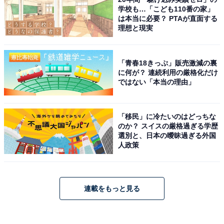
学校も…「こども110番の家」
は本当に必要？ PTAが直面する
理想と現実
「青春18きっぷ」販売激減の裏
に何が？ 連続利用の厳格化だけ
ではない「本当の理由」
「移民」に冷たいのはどっちな
のか？ スイスの厳格過ぎる学歴
選別と、日本の曖昧過ぎる外国
人政策
連載をもっと見る