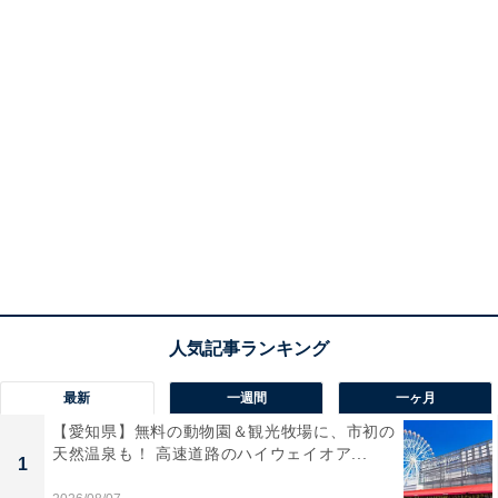
最新
一週間
一ヶ月
【愛知県】無料の動物園＆観光牧場に、市初の
天然温泉も！ 高速道路のハイウェイオア...
1