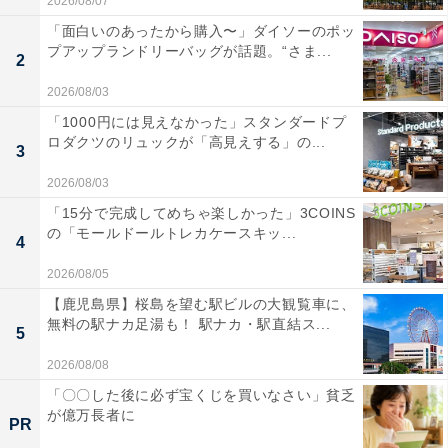
2026/08/07
「面白いのあったから購入〜」ダイソーのポッ
プアップランドリーバッグが話題。“さま...
2
2026/08/03
「1000円には見えなかった」スタンダードプ
ロダクツのリュックが「高見えする」の...
3
2026/08/03
「15分で完成してめちゃ楽しかった」3COINS
の「モールドールトレカケースキッ...
4
2026/08/05
【鹿児島県】桜島を望む駅ビルの大観覧車に、
無料の駅ナカ足湯も！ 駅ナカ・駅直結ス...
5
2026/08/08
「〇〇した後に必ず宝くじを買いなさい」貧乏
が億万長者に
PR