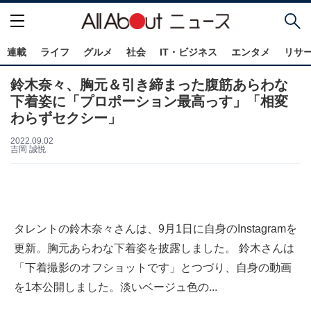
連載
ライフ
グルメ
社会
IT・ビジネス
エンタメ
リサ
鈴木奈々、胸元＆引き締まった腹筋あらわな
下着姿に「プロポーション最高っす」「相変
わらずセクシー」
2022.09.02
吉岡 誠悦
タレントの鈴木奈々さんは、9月1日に自身のInstagramを
更新。胸元あらわな下着姿を披露しました。 鈴木さんは
「下着撮影のオフショットです」とつづり、自身の動画
を1本公開しました。淡いベージュ色の...