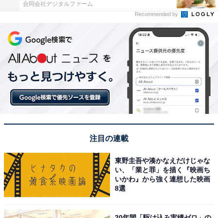
合同会社デジタルファーム
Recommended by
注目の連載
東野圭吾や湊かなえだけじゃな
い、「業と罪」を描く『映画ち
いかわ』から強く連想した映画
8選
20年間「駆け込み実績ゼロ」の