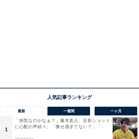
最新
一週間
一ヶ月
「病気なのかなぁ？」藤木直人、近影ショット
に心配の声続々。「痩せ過ぎてない？」「...
1