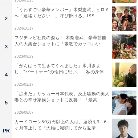
2026/03/13
「うわすごい豪華メンバー」木梨憲武、ヒロミ
へ「連絡ください！」呼び掛ける。ISS...
2
2024/10/17
フジテレビ社長の姿も！ 木梨憲武、豪華芸能
人の大集合ショットに「素敵でカッコいい...
3
2023/09/29
「がんばって生きてくれました」氷川きよ
し、“パートナー”の命日に思い。「私の身体...
4
2025/02/17
「涙出た」サッカー日本代表、炎上騒動の美人
妻との幸せ家族ショットに反響！ 「最高...
5
2026/08/07
カードローン50万円以上の人は、返済を3～6
ヶ月停止して『大幅に減額してから返済...
PR