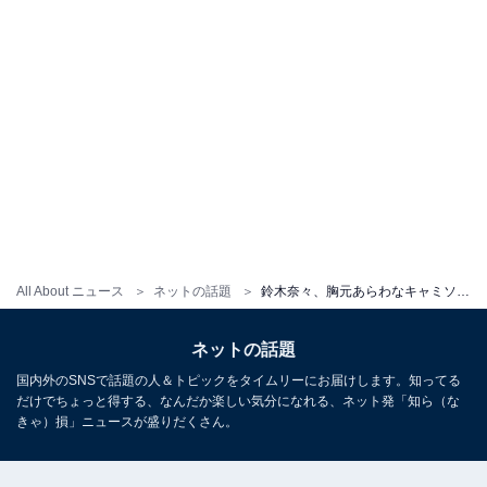
All About ニュース
ネットの話題
鈴木奈々、胸元あらわなキャミソール姿披露！ 「めっちゃ色っぽい」「こんな笑顔、可愛すぎる！」
ネットの話題
国内外のSNSで話題の人＆トピックをタイムリーにお届けします。知ってる
だけでちょっと得する、なんだか楽しい気分になれる、ネット発「知ら（な
きゃ）損」ニュースが盛りだくさん。