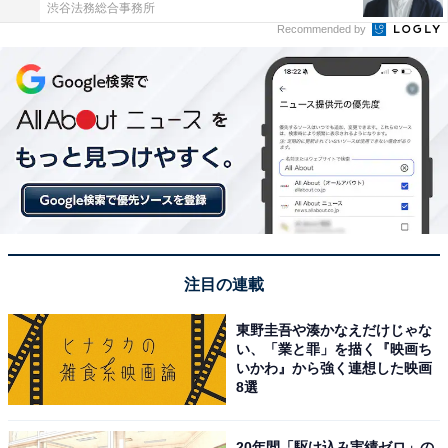
渋谷法務総合事務所
Recommended by
注目の連載
東野圭吾や湊かなえだけじゃな
い、「業と罪」を描く『映画ち
いかわ』から強く連想した映画
8選
20年間「駆け込み実績ゼロ」の