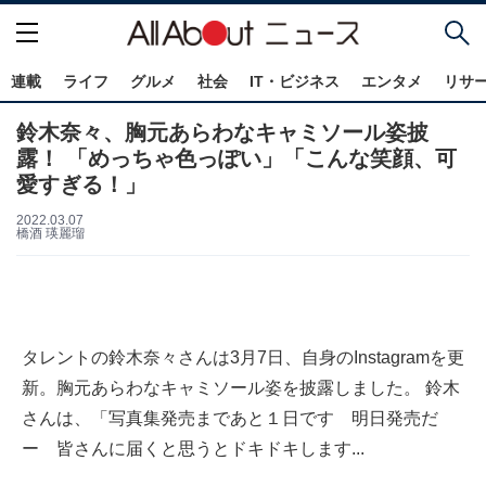
連載
ライフ
グルメ
社会
IT・ビジネス
エンタメ
リサ
鈴木奈々、胸元あらわなキャミソール姿披
露！ 「めっちゃ色っぽい」「こんな笑顔、可
愛すぎる！」
2022.03.07
橋酒 瑛麗瑠
タレントの鈴木奈々さんは3月7日、自身のInstagramを更
新。胸元あらわなキャミソール姿を披露しました。 鈴木
さんは、「写真集発売まであと１日です 明日発売だ
ー 皆さんに届くと思うとドキドキします...