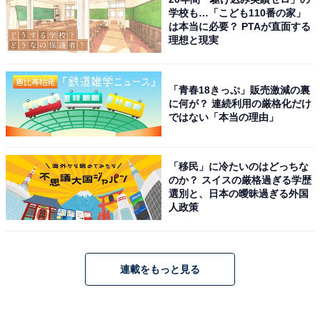
学校も…「こども110番の家」
は本当に必要？ PTAが直面する
理想と現実
「青春18きっぷ」販売激減の裏
に何が？ 連続利用の厳格化だけ
ではない「本当の理由」
「移民」に冷たいのはどっちな
のか？ スイスの厳格過ぎる学歴
選別と、日本の曖昧過ぎる外国
人政策
連載をもっと見る