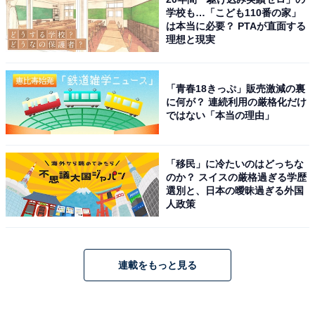
学校も…「こども110番の家」
は本当に必要？ PTAが直面する
理想と現実
「青春18きっぷ」販売激減の裏
に何が？ 連続利用の厳格化だけ
ではない「本当の理由」
「移民」に冷たいのはどっちな
のか？ スイスの厳格過ぎる学歴
選別と、日本の曖昧過ぎる外国
人政策
連載をもっと見る