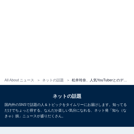
All About ニュース
ネットの話題
松井玲奈、人気YouTuberとのディズニーデートで「やりたいことリスト」達成！ 「かわいすぎ」「キュンMAX」
ネットの話題
国内外のSNSで話題の人＆トピックをタイムリーにお届けします。知ってる
だけでちょっと得する、なんだか楽しい気分になれる、ネット発「知ら（な
きゃ）損」ニュースが盛りだくさん。