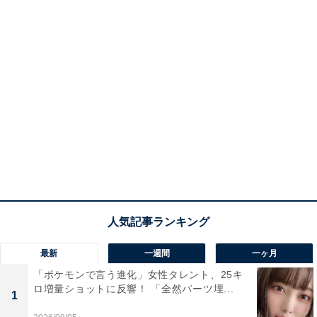
最新
一週間
一ヶ月
「ポケモンで言う進化」女性タレント、25キ
ロ増量ショットに反響！ 「全然パーツ埋...
1