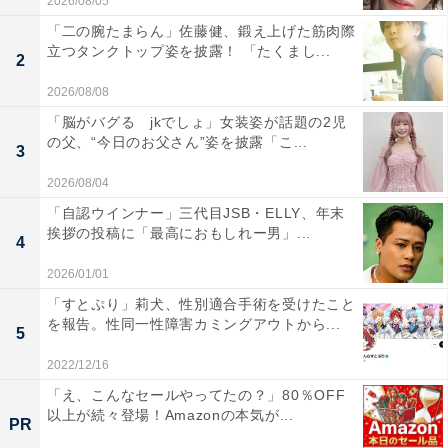
2026/08/05
「二の腕たまらん」佐藤健、鍛え上げた筋肉際
立つタンクトップ姿を披露！ 「たくまし...
2
2026/08/08
「脳がバグる jkでしょ」女装姿が話題の2児
の父、“今日のお父さん”姿を披露「こ...
3
2026/08/04
「自認ウインナー」三代目JSB・ELLY、年末
挨拶の投稿に「最高におもしれー男」...
4
2026/01/01
「すとぷり」莉犬、性別適合手術を受けたこと
を報告。性同一性障害カミングアウトから...
5
2022/12/16
「え、こんなセールやってたの？」80％OFF
以上が続々登場！Amazonの本気が...
PR