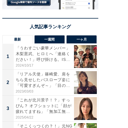
最新
一週間
一ヶ月
「うわすごい豪華メンバー」
「さす
木梨憲武、ヒロミへ「連絡く
は」高
1
1
ださい！」呼び掛ける。IS
災地を
S...
「カ...
2024/10/17
2026/08/0
「リアル天使」篠崎愛、肩を
「女の
ちら見せしたバスローブ姿に
介、バ
2
2
「可愛すぎんぞ～」「目の表
らのプレ
情...
愛...
2023/03/03
2026/08/0
「これが北川景子！？」すっ
「脚が
ぴん？ オフショットに「顔が
横川尚
3
3
疲れてますね」「無加工無
ムキな姿
表...
刃...
2025/04/22
2026/08/0
「そこくっつくの？！」元NG
「え、