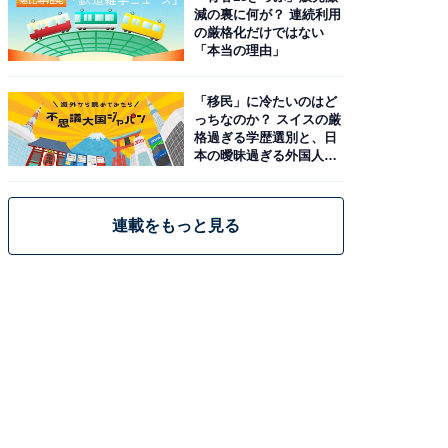
減の裏に何が？ 連続利用
の厳格化だけではない
「本当の理由」
「移民」に冷たいのはど
っちなのか？ スイスの厳
格過ぎる学歴選別と、日
本の曖昧過ぎる外国人政
策
連載をもっと見る