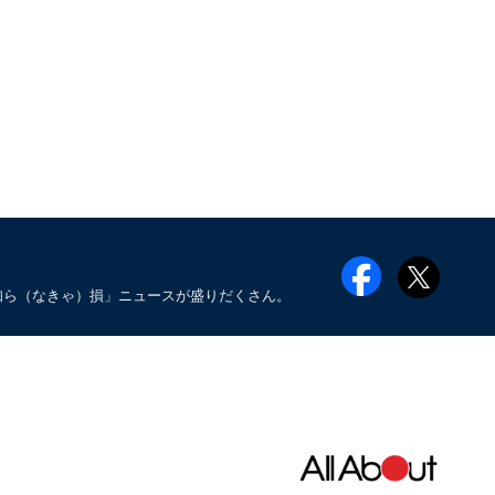
知ら（なきゃ）損」ニュースが盛りだくさん。