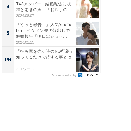
T48メンバー、結婚報告に祝
芸人、2
4
4
福と驚きの声！「お相手の...
エットに
2026/08/07
2026/08/0
「やっと報告！」人気YouTu
「脳がバ
ber、イケメン夫の顔出しで
装姿が話
5
5
結婚報告「明日はショッ...
のお父さ
2026/01/15
2026/08/0
「持ち家を売る時のNG行為」
「持ち家
知ってるだけで得する事とは
知って
PR
PR
イエウール
イエウー
Recommended by