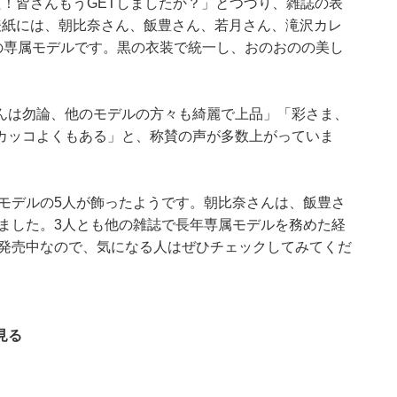
！皆さんもうGETしましたか？」とつづり、雑誌の表
表紙には、朝比奈さん、飯豊さん、若月さん、滝沢カレ
』の専属モデルです。黒の衣装で統一し、おのおのの美し
んは勿論、他のモデルの方々も綺麗で上品」「彩さま、
カッコよくもある」と、称賛の声が多数上がっていま
専属モデルの5人が飾ったようです。朝比奈さんは、飯豊さ
りました。3人とも他の雑誌で長年専属モデルを務めた経
号は発売中なので、気になる人はぜひチェックしてみてくだ
見る