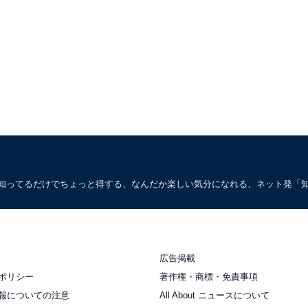
。知ってるだけでちょっと得する、なんだか楽しい気分になれる、ネット発「
広告掲載
ポリシー
著作権・商標・免責事項
報についての注意
All About ニュースについて