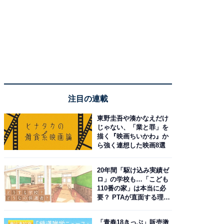
注目の連載
東野圭吾や湊かなえだけ
じゃない、「業と罪」を
描く『映画ちいかわ』か
ら強く連想した映画8選
20年間「駆け込み実績ゼ
ロ」の学校も…「こども
110番の家」は本当に必
要？ PTAが直面する理想
と現実
「青春18きっぷ」販売激