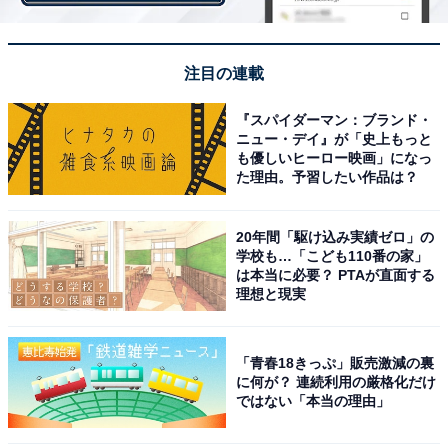
「ファストフードなのですが、何分でも待つので出来た
注目の連載
ての商品を下さいと混んでいる時間に言われると店舗内
のバランスが崩れて他のお客様にも迷惑をかけてしまう
『スパイダーマン：ブランド・
ニュー・デイ』が「史上もっと
のでやめて欲しかったです（20代・女性）」
も優しいヒーロー映画」になっ
た理由。予習したい作品は？
20年間「駆け込み実績ゼロ」の
学校も…「こども110番の家」
は本当に必要？ PTAが直面する
理想と現実
「青春18きっぷ」販売激減の裏
に何が？ 連続利用の厳格化だけ
ではない「本当の理由」