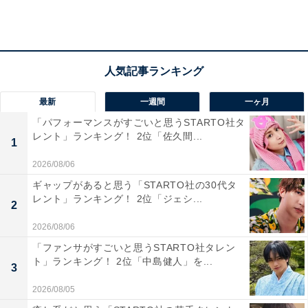
覚えるのが面倒くさかった。いつものと言われても知ら
ないしと思っていた（30代・女性）」
「注文は1人ずつ、決まってから承りたいです。ビー
ル！と言い出したら俺も！私も！自分は梅酒！みたいな
最新
一週間
一ヶ月
間髪入れずに言うてこないでほしい（20代・女性）」
「パフォーマンスがすごいと思うSTARTO社タ
レント」ランキング！ 2位「佐久間...
1
2026/08/06
ギャップがあると思う「STARTO社の30代タ
レント」ランキング！ 2位「ジェシ...
2
2026/08/06
「ファンサがすごいと思うSTARTO社タレン
ト」ランキング！ 2位「中島健人」を...
3
2026/08/05