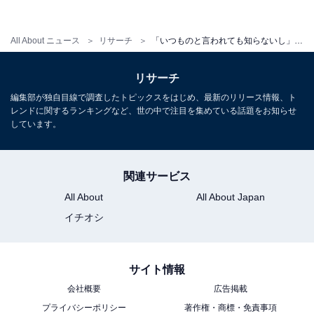
「シャンプーをする時に気を使って頭をあげられるとシ
ャワーの勢いで自分の顔面に水がかかるのでやめて欲し
All About ニュース
リサーチ
「いつものと言われても知らないし」「正直迷惑」リアル調査した客への本音が反省させられる
かった［美容室］（20代・女性）」
リサーチ
編集部が独自目線で調査したトピックスをはじめ、最新のリリース情報、ト
レンドに関するランキングなど、世の中で注目を集めている話題をお知らせ
そんな目で見ないで……！ 私はバイトなんです
しています。
関連サービス
そして、客に分かってほしかったバイト側の事情。
All About
All About Japan
イチオシ
「こっちも話しかけたくて話しかけているわけではあり
ません！店長に怒られるんです！［アパレル］（20代・
サイト情報
女性）」
会社概要
広告掲載
プライバシーポリシー
著作権・商標・免責事項