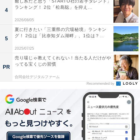
癒し系だと思う「STARTO社の若手タレント」
ランキング！ 2位「松島聡」を抑え...
4
2026/08/05
夏に行きたい「三重県の穴場秘境」ランキン
グ！ 2位は「比奈知ダム湖畔」、1位は？...
5
他のお客さまの迷惑なので……！ 控えてほしかっ
たこと
2025/07/25
売り場じゃ教えてくれない！当たる人だけがや
ってる宝くじの習慣
PR
続いて、客に控えてほしかったこと。
合同会社デジタルファーム
Recommended by
「水虫治してから来てください［プール監視員］（20
代・男性）」
「レジが混んでいる時、友達同士でどちらが支払いする
か揉めないでほしいです（30代・女性）」