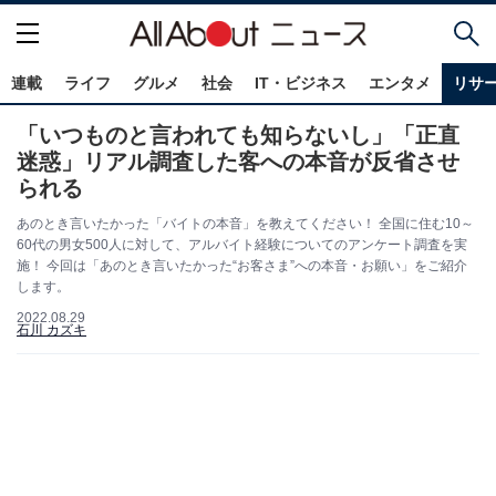
連載
ライフ
グルメ
社会
IT・ビジネス
エンタメ
リサ
「いつものと言われても知らないし」「正直
迷惑」リアル調査した客への本音が反省させ
られる
あのとき言いたかった「バイトの本音」を教えてください！ 全国に住む10～
60代の男女500人に対して、アルバイト経験についてのアンケート調査を実
施！ 今回は「あのとき言いたかった“お客さま”への本音・お願い」をご紹介
します。
2022.08.29
石川 カズキ