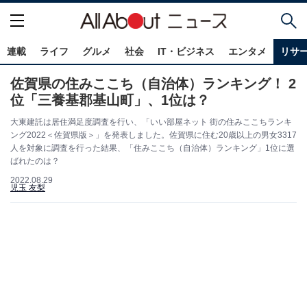
連載
ライフ
グルメ
社会
IT・ビジネス
エンタメ
リサ
佐賀県の住みここち（自治体）ランキング！ 2
位「三養基郡基山町」、1位は？
大東建託は居住満足度調査を行い、「いい部屋ネット 街の住みここちランキ
ング2022＜佐賀県版＞」を発表しました。佐賀県に住む20歳以上の男女3317
人を対象に調査を行った結果、「住みここち（自治体）ランキング」1位に選
ばれたのは？
2022.08.29
児玉 友梨