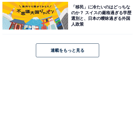
佐賀県民が選ぶ「住み続けたい街」ランキング！ 3位
「移民」に冷たいのはどっちな
「鳥栖市」、2位「鹿島市」、1位は？
のか？ スイスの厳格過ぎる学歴
・
選別と、日本の曖昧過ぎる外国
人政策
佐賀県の「街の幸福度」ランキング！ 3位「唐津市」、2
位「鳥栖市」、1位は？
・
連載をもっと見る
九州・沖縄エリアの「住み続けたい街」ランキング！ 2
位は大分県「日出町」、1位は？
・
九州圏版「借りて住みたい行政区」ランキング！ 2位
「福岡市中央区」、1位は？【2022年最新調査】
【関連リンク】
・
プレスリリース