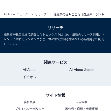
All About ニュース
リサーチ
佐賀県の住みここち（自治体）ランキング！ 2位「三養基郡基山町」、1位は？
リサーチ
編集部が独自目線で調査したトピックスをはじめ、最新のリリース情報、ト
レンドに関するランキングなど、世の中で注目を集めている話題をお知らせ
しています。
関連サービス
All About
All About Japan
1
2
イチオシ
サイト情報
会社概要
広告掲載
プライバシーポリシー
著作権・商標・免責事項