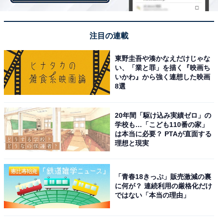
1位：九州各地へのアクセスが良い「鳥栖市」
「鳥栖市」は、福岡都市圏へのアクセスが良いため通
注目の連載
勤・通学にも便利。鳥栖プレミアムアウトレットなどの
大型商業施設もあり、子育て世帯を中心に人口増加が続
東野圭吾や湊かなえだけじゃな
い、「業と罪」を描く『映画ち
いている街です。また、九州の交通の要衝地として知ら
いかわ』から強く連想した映画
れ、その利便性の高さから、久光製薬が本社を置くほ
8選
か、キューピー、ブリヂストンなどの大手企業が工場を
構えています。
20年間「駆け込み実績ゼロ」の
学校も…「こども110番の家」
は本当に必要？ PTAが直面する
理想と現実
＞5位までの全ランキング結果を見る
「青春18きっぷ」販売激減の裏
に何が？ 連続利用の厳格化だけ
【おすすめ記事】
ではない「本当の理由」
・