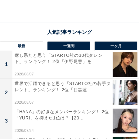
最新
一週間
一ヶ月
癒し系だと思う「STARTO社の30代タレン
ト」ランキング！ 2位「伊野尾慧」を...
1
2026/08/07
2位： 2021年3位からランクアップの「三養基郡基
世界で活躍できると思う「STARTO社の若手タ
レント」ランキング！ 2位「目黒蓮...
山町」
2
2026/08/07
「三養基郡基山町」は、福岡都市圏のベッドタウン。JR
「HANA」の好きなメンバーランキング！ 2位
では博多駅まで最速22分と、通勤や通学、ショッピング
「YURI」を抑えた1位は？【20...
3
にも便利。都会へのアクセスが良く、程よい田舎として
2026/07/24
移住者にも人気です。また、2022年4月から18歳までの