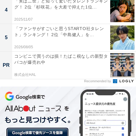
「実は二世」と知って驚いたタレントランキン
子どもの医療費を全額助成するなど、子育て支援に力を
グ！ 2位「杉咲花」を大差で抑えた1位...
4
入れているようです。
2025/11/07
「ファンサがすごいと思うSTARTO社タレン
ト」ランキング！ 2位「中島健人」を...
5
2026/08/05
コンビニで買うのは損！たばこ税なしの新型タ
バコが爆売れ中
PR
株式会社HAL
Recommended by