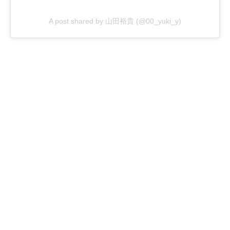
A post shared by 山田裕貴 (@00_yuki_y)