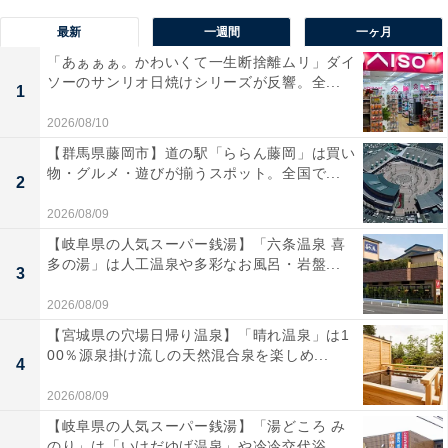
最新
一週間
一ヶ月
「あぁぁぁ。かわいくて一生断捨離ムリ」ダイ
ソーのサンリオ日焼けシリーズが反響。全...
1
2026/08/10
【群馬県藤岡市】道の駅「ららん藤岡」は買い
物・グルメ・遊びが揃うスポット。全国で...
2
2026/08/09
【岐阜県の人気スーパー銭湯】「六条温泉 喜
多の湯」は人工温泉や多彩なお風呂・岩盤...
3
2026/08/09
【宮城県の穴場日帰り温泉】「晴れ温泉」は1
00％源泉掛け流しの天然混合泉を楽しめ...
4
2026/08/09
【岐阜県の人気スーパー銭湯】「湯どころ み
のり」は「いけだゆげ温泉」や冷冷交代浴...