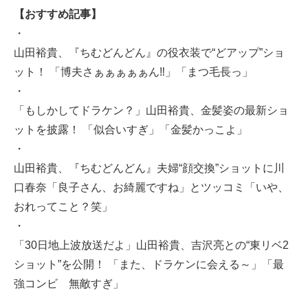
【おすすめ記事】
・
山田裕貴、『ちむどんどん』の役衣装で“どアップ”ショ
ット！ 「博夫さぁぁぁぁぁん‼️」「まつ毛長っ」
・
「もしかしてドラケン？」山田裕貴、金髪姿の最新ショ
ットを披露！ 「似合いすぎ」「金髪かっこよ」
・
山田裕貴、『ちむどんどん』夫婦“顔交換”ショットに川
口春奈「良子さん、お綺麗ですね」とツッコミ「いや、
おれってこと？笑」
・
「30日地上波放送だよ」山田裕貴、吉沢亮との“東リベ2
ショット”を公開！ 「また、ドラケンに会える～」「最
強コンビ 無敵すぎ」