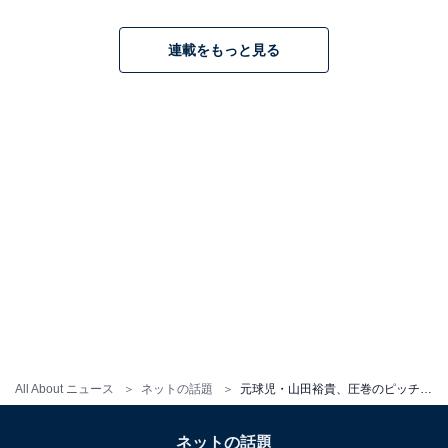
連載をもっと見る
All About ニュース
ネットの話題
元球児・山田裕貴、圧巻のピッチングフォームを披露！ 「フォーム良すぎません？」「やだかっこいい」
ネットの話題