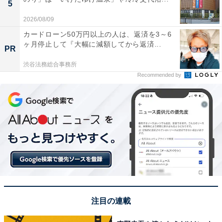
5
2026/08/09
カードローン50万円以上の人は、返済を3～6
ヶ月停止して『大幅に減額してから返済...
PR
渋谷法務総合事務所
Recommended by
注目の連載