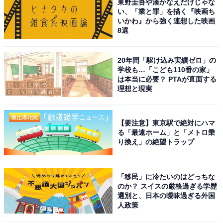
東野圭吾や湊かなえだけじゃな
い、「業と罪」を描く『映画ち
いかわ』から強く連想した映画
8選
20年間「駆け込み実績ゼロ」の
学校も…「こども110番の家」
は本当に必要？ PTAが直面する
理想と現実
【要注意】東京駅で絶対にハマ
る「最遠ホーム」と「メトロ乗
り換え」の絶望トラップ
「移民」に冷たいのはどっちな
のか？ スイスの厳格過ぎる学歴
選別と、日本の曖昧過ぎる外国
人政策