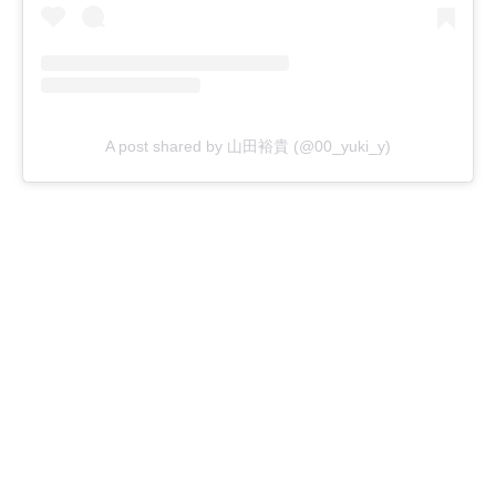
A post shared by 山田裕貴 (@00_yuki_y)