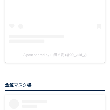
A post shared by 山田裕貴 (@00_yuki_y)
金髪マスク姿