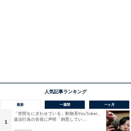
最新
一週間
一ヶ月
「世間をにぎわせている」動物系YouTuber、
違法行為の告発に声明「飼育してい...
1