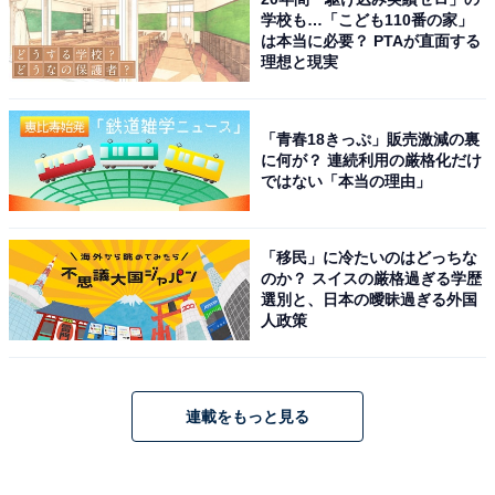
学校も…「こども110番の家」
は本当に必要？ PTAが直面する
理想と現実
「青春18きっぷ」販売激減の裏
に何が？ 連続利用の厳格化だけ
ではない「本当の理由」
「移民」に冷たいのはどっちな
のか？ スイスの厳格過ぎる学歴
選別と、日本の曖昧過ぎる外国
人政策
連載をもっと見る