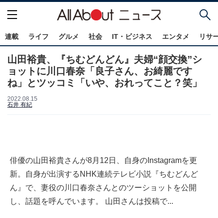
連載
ライフ
グルメ
社会
IT・ビジネス
エンタメ
リサ
山田裕貴、『ちむどんどん』夫婦“顔交換”シ
ョットに川口春奈「良子さん、お綺麗です
ね」とツッコミ「いや、おれってこと？笑」
2022.08.15
石井 有紀
俳優の山田裕貴さんが8月12日、自身のInstagramを更
新。自身が出演するNHK連続テレビ小説『ちむどんど
ん』で、妻役の川口春奈さんとのツーショットを公開
し、話題を呼んでいます。 山田さんは投稿で...