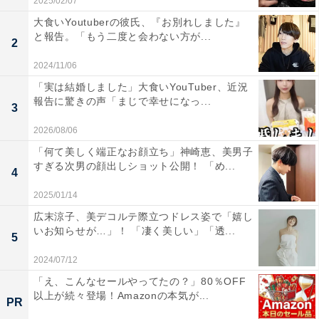
2025/02/07
大食いYoutuberの彼氏、『お別れしました』
と報告。「もう二度と会わない方が...
2
2024/11/06
「実は結婚しました」大食いYouTuber、近況
報告に驚きの声「まじで幸せになっ...
3
2026/08/06
「何て美しく端正なお顔立ち」神崎恵、美男子
すぎる次男の顔出しショット公開！ 「め...
4
2025/01/14
広末涼子、美デコルテ際立つドレス姿で「嬉し
いお知らせが…」！ 「凄く美しい」「透...
5
2024/07/12
「え、こんなセールやってたの？」80％OFF
以上が続々登場！Amazonの本気が...
PR