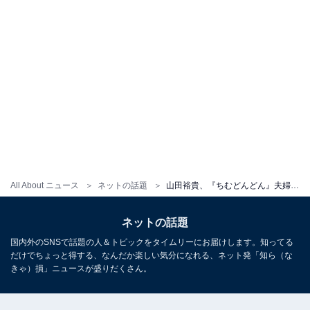
All About ニュース
ネットの話題
山田裕貴、『ちむどんどん』夫婦“顔交換”ショットに川口春奈「良子さん、お綺麗ですね」とツッコミ「いや、おれってこと？笑」
ネットの話題
国内外のSNSで話題の人＆トピックをタイムリーにお届けします。知ってる
だけでちょっと得する、なんだか楽しい気分になれる、ネット発「知ら（な
きゃ）損」ニュースが盛りだくさん。