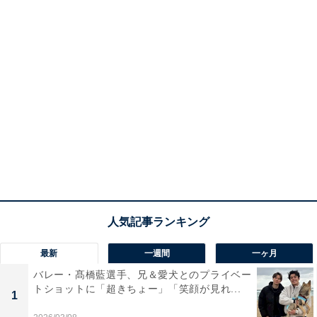
最新
一週間
一ヶ月
バレー・髙橋藍選手、兄＆愛犬とのプライベー
トショットに「超きちょー」「笑顔が見れ...
1