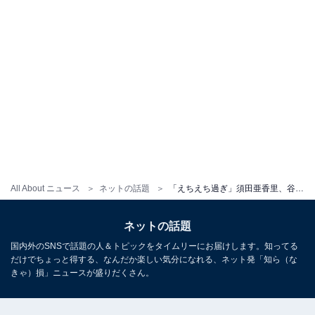
All About ニュース
ネットの話題
「えちえち過ぎ」須田亜香里、谷間を大胆露出したアイドルラストグラビア公開「インパクトがすぎょい！」
ネットの話題
国内外のSNSで話題の人＆トピックをタイムリーにお届けします。知ってる
だけでちょっと得する、なんだか楽しい気分になれる、ネット発「知ら（な
きゃ）損」ニュースが盛りだくさん。