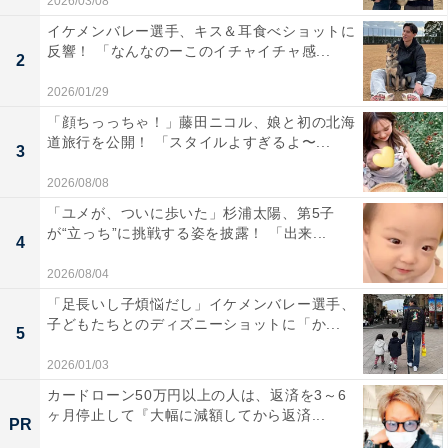
2026/03/08
イケメンバレー選手、キス＆耳食べショットに
反響！ 「なんなのーこのイチャイチャ感...
2
2026/01/29
「顔ちっっちゃ！」藤田ニコル、娘と初の北海
道旅行を公開！ 「スタイルよすぎるよ〜...
3
2026/08/08
「ユメが、ついに歩いた」杉浦太陽、第5子
が“立っち”に挑戦する姿を披露！ 「出来...
4
2026/08/04
「足長いし子煩悩だし」イケメンバレー選手、
子どもたちとのディズニーショットに「か...
5
2026/01/03
カードローン50万円以上の人は、返済を3～6
ヶ月停止して『大幅に減額してから返済...
PR