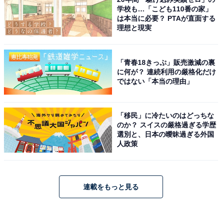
学校も…「こども110番の家」
は本当に必要？ PTAが直面する
理想と現実
「青春18きっぷ」販売激減の裏
に何が？ 連続利用の厳格化だけ
ではない「本当の理由」
「移民」に冷たいのはどっちな
のか？ スイスの厳格過ぎる学歴
選別と、日本の曖昧過ぎる外国
人政策
連載をもっと見る