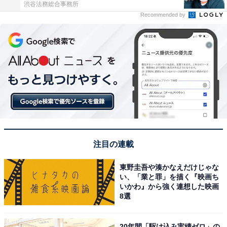
渋谷法務総合事務所
Recommended by
注目の連載
東野圭吾や湊かなえだけじゃな
い、「業と罪」を描く『映画ち
いかわ』から強く連想した映画
8選
20年間「駆け込み実績ゼロ」の