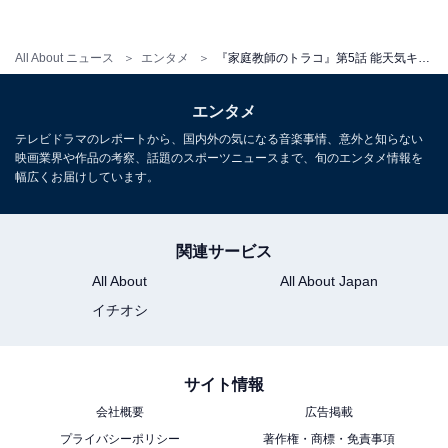
てそれが沁みついちゃった人のお芝居もよかった」など
感動の声も上がっています。
All About ニュース
エンタメ
『家庭教師のトラコ』第5話 能天気キャラな母親のジタバタ劇にツッコミ殺到「イライラする」「遺書朗読は泣いた」
エンタメ
第5話では、トラコの父は幼い頃に他界し、母はトラコ
テレビドラマのレポートから、国内外の気になる音楽事情、意外と知らない
を捨てて行方知れずであることも明かされました。子供
映画業界や作品の考察、話題のスポーツニュースまで、旬のエンタメ情報を
から母親へターゲットを変えたトラコの思惑は、次回か
幅広くお届けしています。
ら徐々に真相に近づいていく様子。トラコは子供を使っ
て里美（鈴木保奈美）にひったくりを仕掛け、児童養護
関連サービス
施設を助けるための3000万円を銀行の新頭取に就任した
All About
All About Japan
夫・利明（矢島健一）に頼むよう促します。「人は愛で
イチオシ
動くのか、お金で動くのか？」――トラコによる授業か
ら目が離せません。
サイト情報
会社概要
広告掲載
プライバシーポリシー
著作権・商標・免責事項