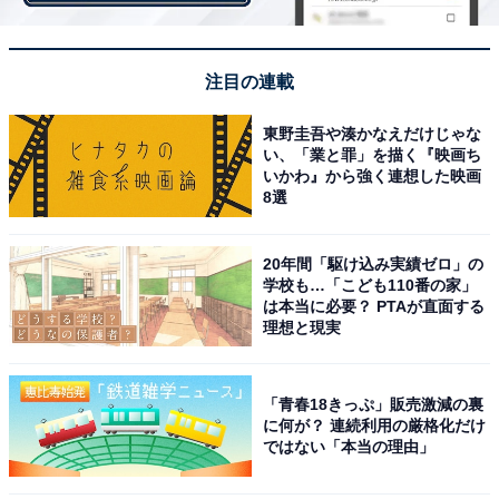
注目の連載
東野圭吾や湊かなえだけじゃな
い、「業と罪」を描く『映画ち
いかわ』から強く連想した映画
8選
20年間「駆け込み実績ゼロ」の
学校も…「こども110番の家」
は本当に必要？ PTAが直面する
理想と現実
「青春18きっぷ」販売激減の裏
に何が？ 連続利用の厳格化だけ
息子へ宛てた母の遺書に「ボロボロ泣いた」の声
ではない「本当の理由」