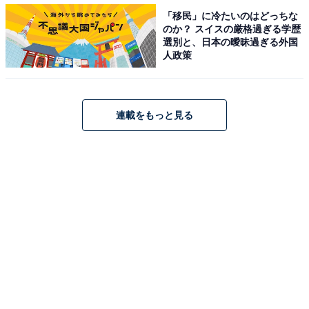
今回のトラコのターゲットは、「笑う門には福来る」を
「移民」に冷たいのはどっちな
信条に無理してでも明るく振る舞う母親・智代。「ツイ
のか？ スイスの厳格過ぎる学歴
てない」という言葉がトラコの嫌いな言葉に加わる一
選別と、日本の曖昧過ぎる外国
人政策
方、トラコのTシャツには「いつまでもあると思うな親
と金」の文字が見られインパクトを残しました。
連載をもっと見る
Twitterでは能天気キャラな智代のあまりの浅はかさにツ
ッコミが殺到。「頭が悪すぎる母親はキツイ」「すげえ
イライラする。勢いばっかじゃなくてちゃんと考えて生
きなって」「いい人風にしてるけど毒親過ぎて…。計算
できないわ子供いるのに保険にも入ってないわ、それな
のにプライドばっか高いのが本当に無理」などのコメン
トが寄せられる一方、「トラコ添削済の新遺書全文朗読
でボロボロ泣いてしまった」「遺書なのに『生きたい』
という思いと高志への愛が詰まってて胸を打たれた」
「板谷由夏の、何もかもを笑って強がって誤魔化してき