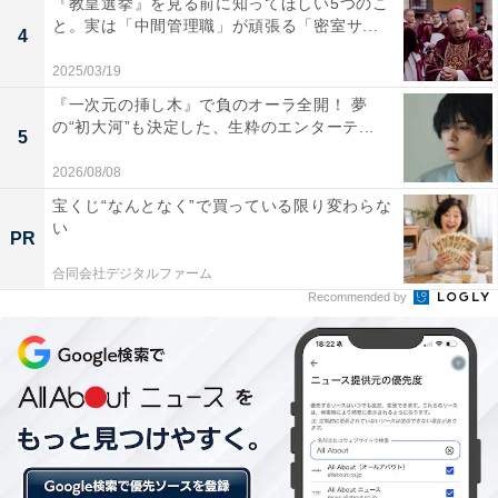
『教皇選挙』を見る前に知ってほしい5つのこ
と。実は「中間管理職」が頑張る「密室サ...
また、地道に自分の力で高志との人生を生きていく覚悟
4
を決めるのでした。
2025/03/19
『一次元の挿し木』で負のオーラ全開！ 夢
の“初大河”も決定した、生粋のエンターテ...
5
2026/08/08
宝くじ“なんとなく”で買っている限り変わらな
い
PR
合同会社デジタルファーム
Recommended by
画像出典：日本テレビ『家庭教師のトラコ』
公式サイト