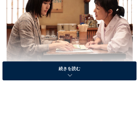
続きを読む
画像出典：日本テレビ『家庭教師のトラコ』
公式サイト
第5話のおさらい
智代（板谷由夏）が胃ガンにかかっていることを聞かさ
れたトラコ（橋本愛）。手術を1週間後に控えた智代
は、めっきり明るくなり勉強に励む息子・高志（阿久津