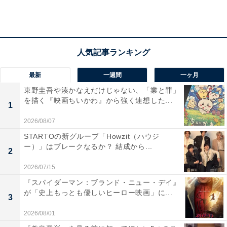
なり、高志は「母さんなんか死ね」と言い放ち満男の元
へ行ってしまいます。
智代は火災保険で4000万円を高志に遺すため、店に火を
つけようとします。しかし食用油には火はつかず。じた
最新
一週間
一ヶ月
ばたするだけで何もうまくいかないことを「ツイてな
東野圭吾や湊かなえだけじゃない、「業と罪」
を描く『映画ちいかわ』から強く連想した...
い」と嘆く智代の言葉がトラコの逆鱗に触れます。「私
1
には嫌いな言葉が4つある。けどまた増えた」と激高し
2026/08/07
たトラコは、何かのせいにばかりしていないで自分の力
STARTOの新グループ「Howzit（ハウジ
で人生を切り開けと叱咤を浴びせます。
ー）」はブレークなるか？ 結成から...
2
2026/07/15
智代はトラコの厳しい添削をうけながら、高志への遺書
『スパイダーマン：ブランド・ニュー・デイ』
が「史上もっとも優しいヒーロー映画」に...
を書き手術へ。手紙を読んだ高志は、「親が死んだらど
3
うする？」というトラコから出されていた問いに、「ず
2026/08/01
っと母さんといたい」と回答。無事手術を終えた智代も