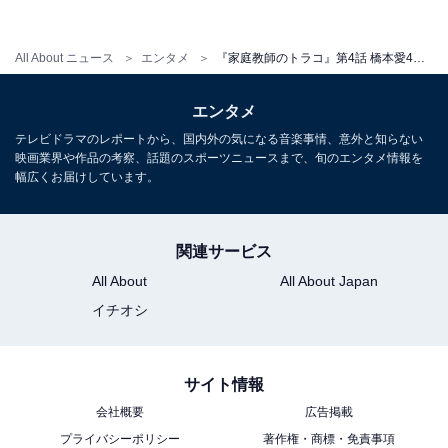
8000万円を、福多に黙って“いつもの”何らかに使用した
トラコには、「8000万はいずこ…どうなるのか気にな
All About ニュース
エンタメ
『家庭教師のトラコ』第4話 橋本愛4つ目の「嫌いな言葉」にツッコミ殺到！ 「過去が気になる」
る」と、トラコの過去と彼女の正体に注目する声が寄せ
られています。
エンタメ
テレビドラマのレポートから、国内外の気になる音楽事情、意外と知らない
映画業界や作品の考察、話題のスポーツニュースまで、旬のエンタメ情報を
次回のテーマは「子供に4630万円残す方法」。万福亭の
幅広くお届けしています。
智代に胃がんが発覚し、息子・高志（阿久津慶人）の将
来のために、智代はトラコに相談。トラコは福多が心配
関連サービス
する“過激さを増した方法”で家庭の問題に切り込んでい
All About
All About Japan
きます。一方、中村家や上原家での会話から、トラコの
イチオシ
過去も次第に明らかになっていきそうな気配。気になる
第5話は8月17日放送です。
サイト情報
会社概要
広告掲載
プライバシーポリシー
著作権・商標・免責事項