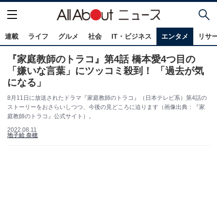
連載
ライフ
グルメ
社会
IT・ビジネス
エンタメ
リサ
『家庭教師のトラコ』第4話 橋本愛4つ目の
「嫌いな言葉」にツッコミ殺到！ 「過去が気
になる」
8月11日に放送されたドラマ『家庭教師のトラコ』（日本テレビ系）第4話の
ストーリーをおさらいしつつ、今後の見どころに迫ります（画像出典：『家
庭教師のトラコ』公式サイト）。
2022.08.11
地子給 奈穂