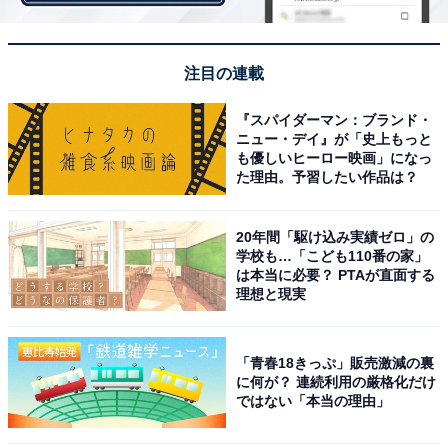
注目の連載
『スパイダーマン：ブランド・
ニュー・デイ』が「史上もっと
も優しいヒーロー映画」になっ
た理由。予習したい作品は？
20年間「駆け込み実績ゼロ」の
学校も…「こども110番の家」
は本当に必要？ PTAが直面する
理想と現実
深まるトラコの謎……過去に一体何が？
「青春18きっぷ」販売激減の裏
に何が？ 連続利用の厳格化だけ
ではない「本当の理由」
自分は心配されるような存在じゃない、自分は正しい、
自分は大丈夫と思い込んでた母親・真希が、本当は家族