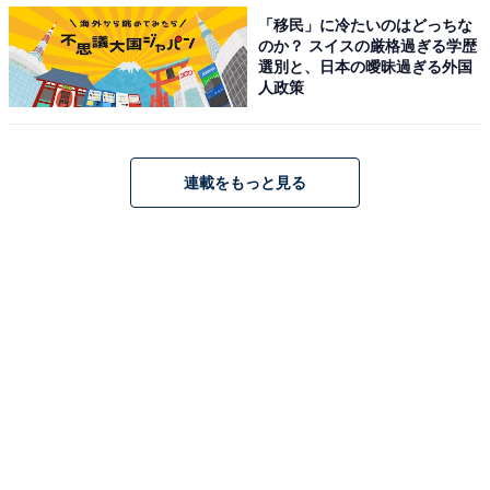
がいないと生きていけない、そんな家族がいることが幸
「移民」に冷たいのはどっちな
せなんだと気づく過程が描かれた第4話。
のか？ スイスの厳格過ぎる学歴
選別と、日本の曖昧過ぎる外国
人政策
Twitterでは「何より大切なもの、何より大切な人を、い
つもトラコ先生は思い出させてくれるんだね」「トラコ
連載をもっと見る
の言葉めちゃくちゃ感動する。全ての人に聴いてほし
い」など感動の声が上がっています。予想外の4つ目の
「嫌いな言葉」には「三つじゃなかった！」「増えた」
「まさかの四つ目ｗｗｗ」などのツッコミも。
また、トラコは過去に色々あり、この世界の不公平や恵
まれている人に対しての怒りが溜まっていると語った福
多には、「そんなトラコが本当は誰よりも優しくて誰よ
りも大きな愛を持っている…と信じてる福多とトラコの
過去が気になる」との声も。家庭教師をして貯蓄した