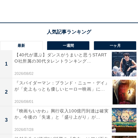
トラコは秘書の福多（中村蒼）に頼んで朔太郎のフリを
させ、真希に振り込め詐欺を仕掛けます。まんまと引っ
掛かった真希ですが、「いつもどおり冷静ですからご心
配なく！」と憤慨。するとトラコは「私には嫌いな言葉
最新
一週間
一ヶ月
が4つある。4つ目は“心配ない”だ」と切り出し、頼れる
【40代が選ぶ】ダンスがうまいと思うSTART
家族がいるのだから、「中途半端に強がるな！助けてく
O社所属の30代タレントランキング...
1
ださいと言え！」と声を荒らげます。
2026/08/02
『スパイダーマン：ブランド・ニュー・デイ』
トラコがICレコーダーで隠し撮りした知恵と朔太郎の会
が「史上もっとも優しいヒーロー映画」に...
2
話を聞いた真希は、2人への愛と自分の考えが間違って
2026/08/01
いたことを痛感し、知恵たちに謝り「助けてください」
『映画ちいかわ』興行収入100億円到達は確実
と頼りました。真希はトラコからの問いに「1万円あげ
か。今後の「失速」と「盛り上がり」が...
3
るほうが幸せ」と結論を出します。さらに、「どんなに
2026/07/28
生活が苦しくても、心まで貧しくなっちゃいけないな」