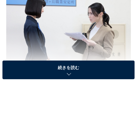
続きを読む
画像出典：日本テレビ『家庭教師のトラコ』
公式サイト
第4話のおさらい
トラコ（橋本愛）が家庭教師をする知恵（加藤柚凪）の
母・真希（美村里江）が勤めていた新聞社を辞め、中村