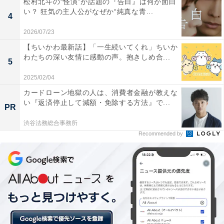
松村北斗の“怪演”が話題の『告白』は何が面白
と語るのでした。
い？ 狂気の主人公がなぜか“純真な青...
4
2026/07/23
【ちいかわ最新話】「一生続いてくれ」ちいか
わたちの深い友情に感動の声。抱きしめ合...
5
2025/02/04
カードローン地獄の人は、消費者金融が教えな
い『返済停止して減額・免除する方法』で...
PR
渋谷法務総合事務所
Recommended by
画像出典：日本テレビ『家庭教師のトラコ』
公式サイト