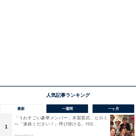
最新
一週間
一ヶ月
「うわすごい豪華メンバー」木梨憲武、ヒロミ
へ「連絡ください！」呼び掛ける。ISS...
1