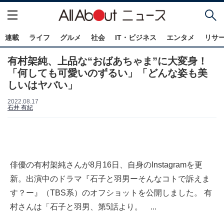
連載
ライフ
グルメ
社会
IT・ビジネス
エンタメ
リサ
有村架純、上品な“おばあちゃま”に大変身！
「何しても可愛いのずるい」「どんな姿も美
しいはヤバい」
2022.08.17
石井 有紀
俳優の有村架純さんが8月16日、自身のInstagramを更
新。出演中のドラマ『石子と羽男ーそんなコトで訴えま
す？ー』（TBS系）のオフショットを公開しました。 有
村さんは「石子と羽男、第5話より。 ...