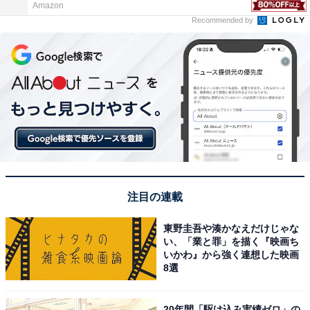
Amazon
Recommended by
注目の連載
東野圭吾や湊かなえだけじゃな
い、「業と罪」を描く『映画ち
いかわ』から強く連想した映画
8選
20年間「駆け込み実績ゼロ」の