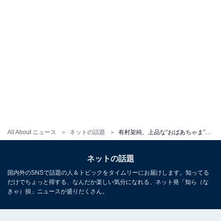
All About ニュース
ネットの話題
有村架純、上品な“おばあちゃま”に大変身！ 「何しても可愛いのずるい」「どんな姿も美しいはヤバい」
ネットの話題
国内外のSNSで話題の人＆トピックをタイムリーにお届けします。知ってる
だけでちょっと得する、なんだか楽しい気分になれる、ネット発「知ら（な
きゃ）損」ニュースが盛りだくさん。