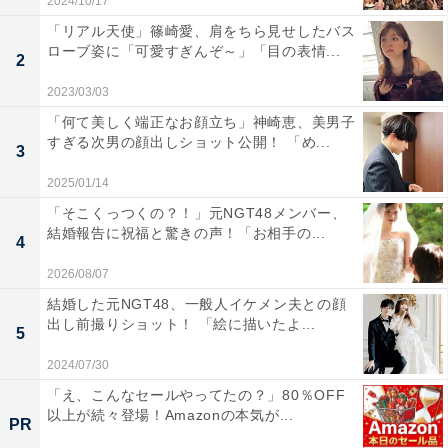
2024/10/17
「リアル天使」篠崎愛、肩をちら見せしたバス
ローブ姿に「可愛すぎんぞ～」「目の表情...
2
2023/03/03
「何て美しく端正なお顔立ち」神崎恵、美男子
すぎる次男の顔出しショット公開！ 「め...
3
2025/01/14
「そこくっつくの？！」元NGT48メンバー、
結婚報告に祝福と驚きの声！「お相手の...
4
2026/08/07
結婚した元NGT48、一般人イケメン夫との顔
出し前撮りショット！ 「絵に描いたよ...
5
2024/07/30
「え、こんなセールやってたの？」80％OFF
以上が続々登場！Amazonの本気が...
PR