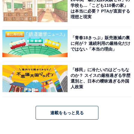
学校も…「こども110番の家」
は本当に必要？ PTAが直面する
理想と現実
「青春18きっぷ」販売激減の裏
に何が？ 連続利用の厳格化だけ
ではない「本当の理由」
「移民」に冷たいのはどっちな
のか？ スイスの厳格過ぎる学歴
選別と、日本の曖昧過ぎる外国
人政策
連載をもっと見る