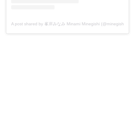
A post shared by 峯岸みなみ Minami Minegishi (@minegishi_31c