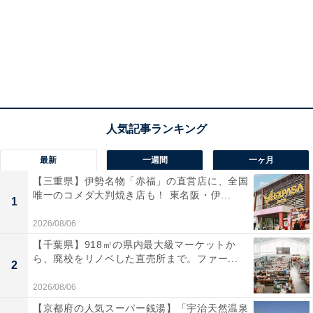
最新
一週間
一ヶ月
【三重県】伊勢名物「赤福」の直営店に、全国
唯一のコメダ大判焼き店も！ 東名阪・伊...
1
2026/08/06
【千葉県】918㎡の県内最大級マーケットか
ら、廃校をリノベした直売所まで。ファー...
2
2026/08/06
【京都府の人気スーパー銭湯】「宇治天然温泉