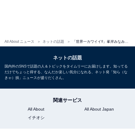
All About ニュース
ネットの話題
「世界一カワイイ!!」峯岸みなみ、夫・てつやとのウエディングフォト披露！ 「2人のお写真最高に可愛い」
ネットの話題
国内外のSNSで話題の人＆トピックをタイムリーにお届けします。知ってる
だけでちょっと得する、なんだか楽しい気分になれる、ネット発「知ら（な
きゃ）損」ニュースが盛りだくさん。
関連サービス
All About
All About Japan
イチオシ