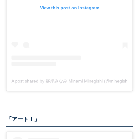
View this post on Instagram
A post shared by 峯岸みなみ Minami Minegishi (@minegishi_31c
「アート！」