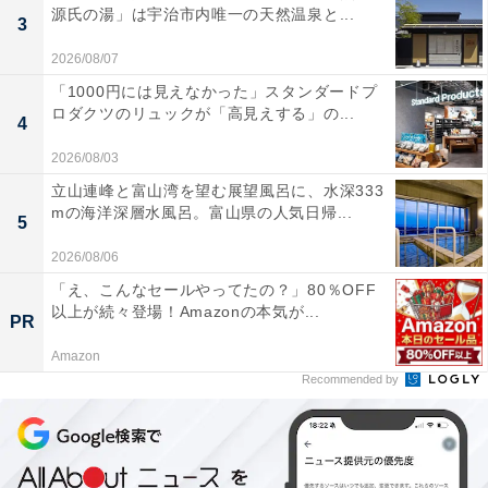
源氏の湯」は宇治市内唯一の天然温泉と...
3
2026/08/07
「1000円には見えなかった」スタンダードプ
ロダクツのリュックが「高見えする」の...
4
2026/08/03
立山連峰と富山湾を望む展望風呂に、水深333
mの海洋深層水風呂。富山県の人気日帰...
5
2026/08/06
「え、こんなセールやってたの？」80％OFF
以上が続々登場！Amazonの本気が...
PR
Amazon
Recommended by