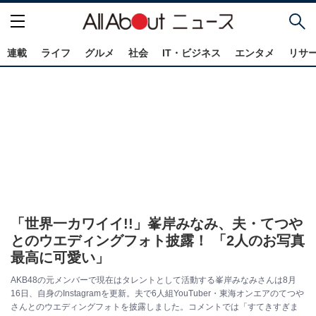
連載
ライフ
グルメ
社会
IT・ビジネス
エンタメ
リサ
「世界一カワイイ!!」峯岸みなみ、夫・てつや
とのウエディングフォト披露！ 「2人のお写真
最高に可愛い」
AKB48の元メンバーで現在はタレントとして活動する峯岸みなみさんは8月
16日、自身のInstagramを更新。夫で6人組YouTuber・東海オンエアのてつや
さんとのウエディングフォトを披露しました。コメントでは「すてきすぎま