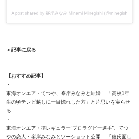
A post shared by 峯岸みなみ Minami Minegishi (@minegishi_31c
＞記事に戻る
【おすすめ記事】
・
東海オンエア・てつや、峯岸みなみと結婚！ 「高校1年
生の頃テレビ越しに一目惚れした方」と片思いを実らせ
る
・
東海オンエア・準レギュラー“プロラグビー選手”、てつ
やの恋人・峯岸みなみとツーショット公開！ 「彼氏面し