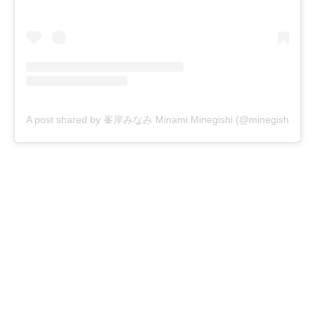
A post shared by 峯岸みなみ Minami Minegishi (@minegishi_31c