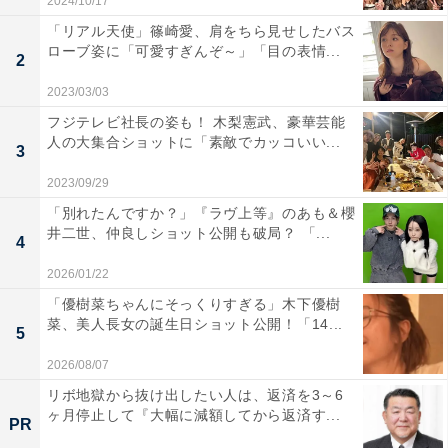
2024/10/17
「リアル天使」篠崎愛、肩をちら見せしたバス
ローブ姿に「可愛すぎんぞ～」「目の表情...
2
2023/03/03
フジテレビ社長の姿も！ 木梨憲武、豪華芸能
人の大集合ショットに「素敵でカッコいい...
3
2023/09/29
「別れたんですか？」『ラヴ上等』のあも＆櫻
井二世、仲良しショット公開も破局？ 「...
4
2026/01/22
「優樹菜ちゃんにそっくりすぎる」木下優樹
菜、美人長女の誕生日ショット公開！「14...
5
2026/08/07
リボ地獄から抜け出したい人は、返済を3～6
ヶ月停止して『大幅に減額してから返済す...
PR