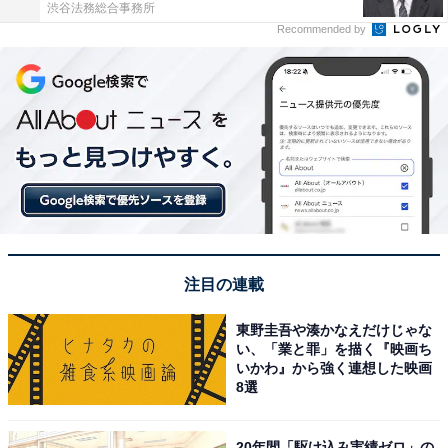
渋谷法務総合事務所
Recommended by
注目の連載
東野圭吾や湊かなえだけじゃな
い、「業と罪」を描く『映画ち
いかわ』から強く連想した映画
8選
20年間「駆け込み実績ゼロ」の