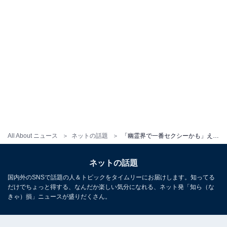
All About ニュース
ネットの話題
「幽霊界で一番セクシーかも」えなこ、セクシーなスケスケ幽霊コスプレを披露！ ファンからは「毎晩でも出てきて」の声
ネットの話題
国内外のSNSで話題の人＆トピックをタイムリーにお届けします。知ってる
だけでちょっと得する、なんだか楽しい気分になれる、ネット発「知ら（な
きゃ）損」ニュースが盛りだくさん。