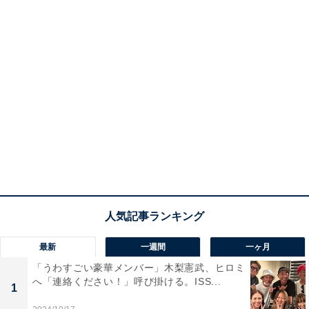
最新
一週間
一ヶ月
「うわすごい豪華メンバー」木梨憲武、ヒロミ
へ「連絡ください！」呼び掛ける。ISS...
1