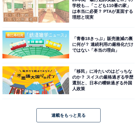
学校も…「こども110番の家」
は本当に必要？ PTAが直面する
理想と現実
「青春18きっぷ」販売激減の裏
に何が？ 連続利用の厳格化だけ
ではない「本当の理由」
「移民」に冷たいのはどっちな
のか？ スイスの厳格過ぎる学歴
選別と、日本の曖昧過ぎる外国
人政策
連載をもっと見る