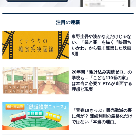
「小学校の時にクロールで息継ぎができずにとても苦労
注目の連載
しました」（大阪府 女性）
東野圭吾や湊かなえだけじゃな
い、「業と罪」を描く『映画ち
「小学校の時に息継ぎの練習鼻で水が入っていたかった
いかわ』から強く連想した映画
のが辛かった」（埼玉県 女性）
8選
20年間「駆け込み実績ゼロ」の
「小中高とクロールの息継ぎが出来なかったので25メー
学校も…「こども110番の家」
は本当に必要？ PTAが直面する
トル泳ぐにも大変でした」（宮城県 男性）
理想と現実
「小学生の時うまく息継ぎ出来なくて、悔しすぎて泣き
「青春18きっぷ」販売激減の裏
べそかきながら特訓していたことです」（宮城県 女性）
に何が？ 連続利用の厳格化だけ
ではない「本当の理由」