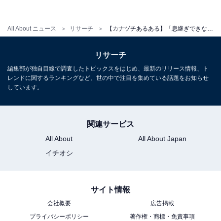
も大きな負担になっていたようです。
All About ニュース
リサーチ
【カナヅチあるある】「息継ぎできなくて……」 調査で分かった水泳が苦手な人の辛いエピソード
「小学生の頃、25メートル泳げるまで泳がされ続けたの
がつらかった。いつまで泳げないので注目の的で恥ずか
リサーチ
しくて仕方がなかった」（三重県 女性）
編集部が独自目線で調査したトピックスをはじめ、最新のリリース情報、ト
レンドに関するランキングなど、世の中で注目を集めている話題をお知らせ
しています。
「小学校の頃、泳ぎ終わった人から授業を終了して遊ん
でOKということがあり、当時全然泳げなかった私は一向
関連サービス
にゴールできず最後の方まで残っていてみんなと遊べな
All About
All About Japan
かった」（兵庫県 女性）
イチオシ
「小学校のとき、1学期めの授業で『クロールで25メー
サイト情報
トル』や『平泳ぎで15メートル』といった規定の条件を
会社概要
広告掲載
泳げなかった場合、夏休み中に補習と称して泳げるまで
プライバシーポリシー
著作権・商標・免責事項
練習させられた」（東京都 女性）