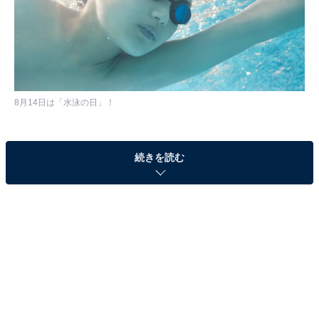
8月14日は「水泳の日」！
水難事故の増えるこの時期、命を守れるスポーツとして
続きを読む
水泳を普及させるため、昭和時代に行われた「国民皆泳
の日」を復活させる形で2012年に日本水泳連盟によって
制定されました。
All About編集部は8月1～8日、全国の男女136人に「水
泳」についてのアンケート調査を実施。 寄せられたエピ
ソードの中から「水泳が苦手な人が辛かったエピソー