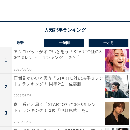
りませんでした。そのため、体育の授業はずっと立ち泳
ぎでした」（宮城県 女性）
「まだ泳げなかった小学校低学年で、足のつかない深さ
に気づかずに行ってしまい、溺れかけて、息が続かなく
最新
一週間
一ヶ月
てもがいてるところを助けてもらったこと」（岩手県 女
アクロバットがすごいと思う「STARTO社の3
性）
0代タレント」ランキング！ 2位「...
1
2026/08/08
「水泳教室に入りたての頃、足が届かないプールで、ジ
面倒見がいいと思う「STARTO社の若手タレン
ト」ランキング！ 同率2位「佐藤勝...
ャンプして数メートル渡らなければいけないというレッ
2
スンが怖くて、泣きながらやったのを覚えています」
2026/08/08
（沖縄県 女性）
癒し系だと思う「STARTO社の30代タレン
ト」ランキング！ 2位「伊野尾慧」を...
3
2026/08/07