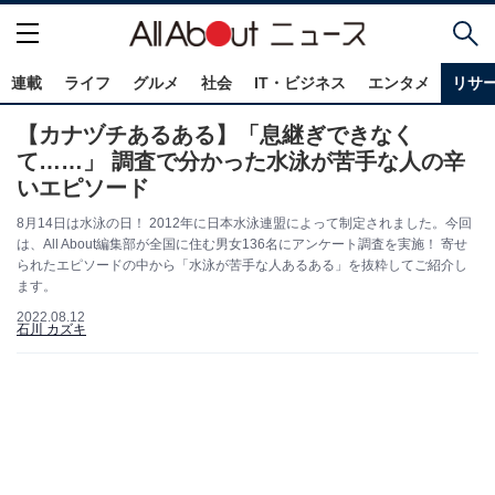
連載
ライフ
グルメ
社会
IT・ビジネス
エンタメ
リサ
【カナヅチあるある】「息継ぎできなく
て……」 調査で分かった水泳が苦手な人の辛
いエピソード
8月14日は水泳の日！ 2012年に日本水泳連盟によって制定されました。今回
は、All About編集部が全国に住む男女136名にアンケート調査を実施！ 寄せ
られたエピソードの中から「水泳が苦手な人あるある」を抜粋してご紹介し
ます。
2022.08.12
石川 カズキ