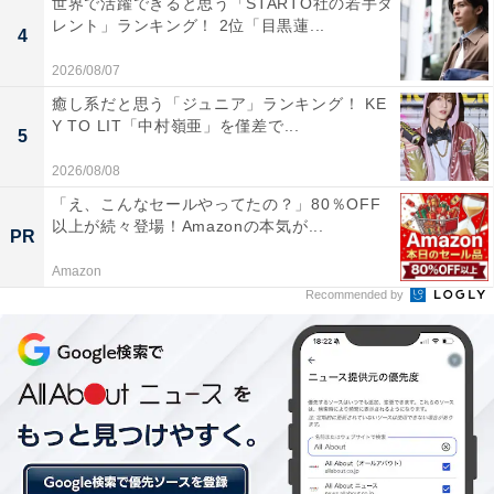
世界で活躍できると思う「STARTO社の若手タ
レント」ランキング！ 2位「目黒蓮...
4
2026/08/07
癒し系だと思う「ジュニア」ランキング！ KE
Y TO LIT「中村嶺亜」を僅差で...
5
2026/08/08
「え、こんなセールやってたの？」80％OFF
以上が続々登場！Amazonの本気が...
PR
Amazon
Recommended by
「息継ぎがうまくできない」
2つ目は、「息継ぎがうまくできない」といったコメン
ト。泳ぐのが得意でない人にとっては、水を飲んでしま
ったりと、苦い思い出も多そうですね。