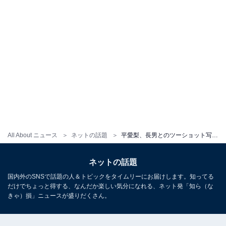
All About ニュース
ネットの話題
平愛梨、長男とのツーショット写真公開で「パパそっくり！」の声！ 「大きくなりましたね」
ネットの話題
国内外のSNSで話題の人＆トピックをタイムリーにお届けします。知ってる
だけでちょっと得する、なんだか楽しい気分になれる、ネット発「知ら（な
きゃ）損」ニュースが盛りだくさん。