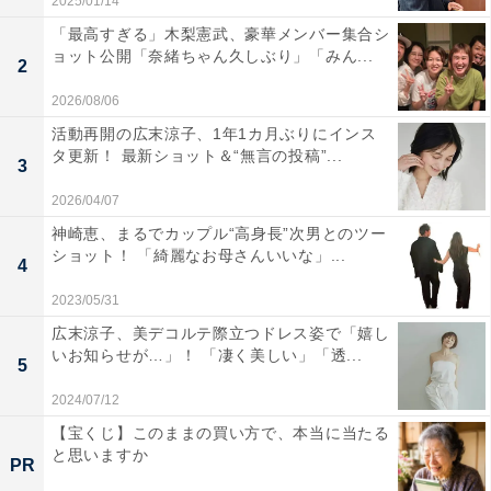
2025/01/14
「最高すぎる」木梨憲武、豪華メンバー集合シ
ョット公開「奈緒ちゃん久しぶり」「みん...
2
2026/08/06
活動再開の広末涼子、1年1カ月ぶりにインス
タ更新！ 最新ショット＆“無言の投稿”...
3
2026/04/07
神崎恵、まるでカップル“高身長”次男とのツー
ショット！ 「綺麗なお母さんいいな」...
4
2023/05/31
広末涼子、美デコルテ際立つドレス姿で「嬉し
いお知らせが…」！ 「凄く美しい」「透...
5
2024/07/12
【宝くじ】このままの買い方で、本当に当たる
と思いますか
PR