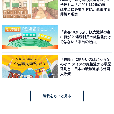
学校も…「こども110番の家」
は本当に必要？ PTAが直面する
理想と現実
「青春18きっぷ」販売激減の裏
に何が？ 連続利用の厳格化だけ
ではない「本当の理由」
「移民」に冷たいのはどっちな
のか？ スイスの厳格過ぎる学歴
選別と、日本の曖昧過ぎる外国
人政策
連載をもっと見る