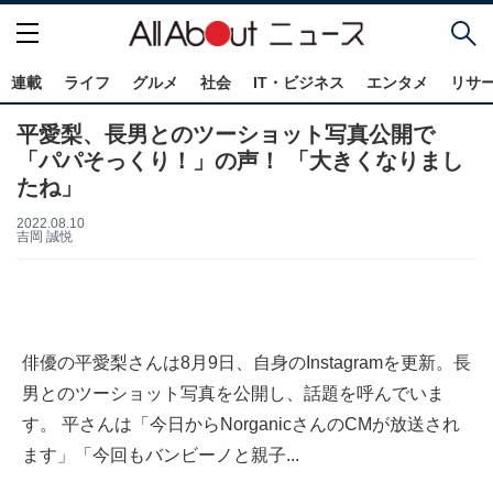
連載
ライフ
グルメ
社会
IT・ビジネス
エンタメ
リサ
平愛梨、長男とのツーショット写真公開で
「パパそっくり！」の声！ 「大きくなりまし
たね」
2022.08.10
吉岡 誠悦
俳優の平愛梨さんは8月9日、自身のInstagramを更新。長
男とのツーショット写真を公開し、話題を呼んでいま
す。 平さんは「今日からNorganicさんのCMが放送され
ます」「今回もバンビーノと親子...