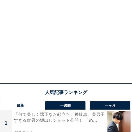
最新
一週間
一ヶ月
「何て美しく端正なお顔立ち」神崎恵、美男子
すぎる次男の顔出しショット公開！ 「め...
1