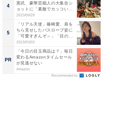
憲武、豪華芸能人の大集合シ
芸人、2
4
4
ョットに「素敵でカッコい
エットに
い...
2023/09/29
2026/08/0
「リアル天使」篠崎愛、肩を
「脳がバ
ちら見せしたバスローブ姿に
装姿が話
5
5
「可愛すぎんぞ～」「目の表
のお父さ
情...
2023/03/03
2026/08/0
「今日の目玉商品は？」毎日
FINCH
変わるAmazonタイムセール
クセッ
PR
PR
が見逃せない
Amazon
FINCHI o
Recommended by