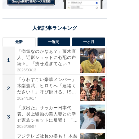
最新
一週間
一ヶ月
「病気なのかなぁ？」藤木直
「さす
人、近影ショットに心配の声
は」高
1
1
続々。「痩せ過ぎてない？」
災地を
「...
「カ...
2026/03/13
2026/08/0
「うわすごい豪華メンバー」
「女の
木梨憲武、ヒロミへ「連絡く
介、バ
2
2
ださい！」呼び掛ける。IS
らのプレ
S...
愛...
2024/10/17
2026/08/0
「涙出た」サッカー日本代
「脚が
表、炎上騒動の美人妻との幸
横川尚
3
3
せ家族ショットに反響！ 「最
ムキな姿
高...
刃...
2026/08/07
2026/08/0
フジテレビ社長の姿も！ 木梨
「え、