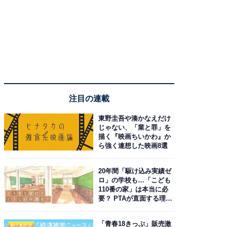
注目の連載
東野圭吾や湊かなえだけ
じゃない、「業と罪」を
描く『映画ちいかわ』か
ら強く連想した映画8選
20年間「駆け込み実績ゼ
ロ」の学校も…「こども
110番の家」は本当に必
要？ PTAが直面する理想
と現実
「青春18きっぷ」販売激