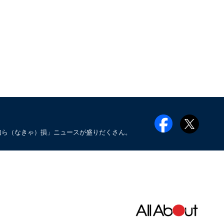
知ら（なきゃ）損」ニュースが盛りだくさん。