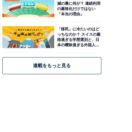
減の裏に何が？ 連続利用
の厳格化だけではない
「本当の理由」
「移民」に冷たいのはど
っちなのか？ スイスの厳
格過ぎる学歴選別と、日
本の曖昧過ぎる外国人政
策
連載をもっと見る