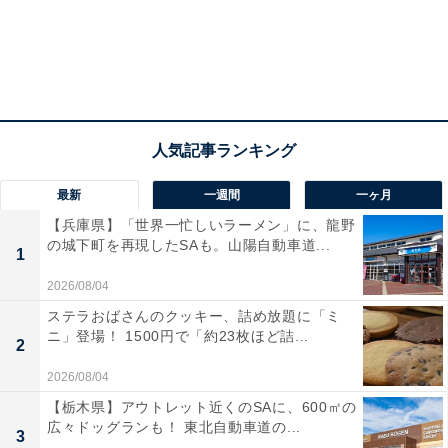
最新
一週間
一ヶ月
【兵庫県】「世界一忙しいラーメン」に、龍野
の城下町を再現したSAも。山陽自動車道...
1
2026/08/04
ステラおばさんのクッキー、詰め放題に「ミ
ニ」登場！ 1500円で「約23枚ほど詰...
2
2026/08/04
【栃木県】アウトレット近くのSAに、600㎡の
広々ドッグランも！ 東北自動車道の...
3