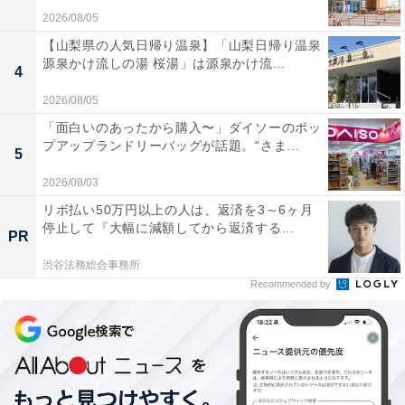
2026/08/05
【山梨県の人気日帰り温泉】「山梨日帰り温泉
源泉かけ流しの湯 桜湯」は源泉かけ流...
4
2026/08/05
「面白いのあったから購入〜」ダイソーのポッ
プアップランドリーバッグが話題。“さま...
5
2026/08/03
リボ払い50万円以上の人は、返済を3～6ヶ月
停止して『大幅に減額してから返済する...
PR
渋谷法務総合事務所
Recommended by