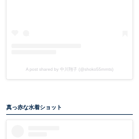
A post shared by 中川翔子 (@shoko55mmts)
真っ赤な水着ショット