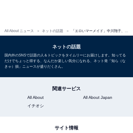
All About ニュース
ネットの話題
「エロいマーメイド」中川翔子、美谷間あらわなセクシーショット披露！ 「いつ見ても美人過ぎ」「しょこたんの胸元が眩しい」
ネットの話題
国内外のSNSで話題の人＆トピックをタイムリーにお届けします。知ってる
だけでちょっと得する、なんだか楽しい気分になれる、ネット発「知ら（な
きゃ）損」ニュースが盛りだくさん。
関連サービス
All About
All About Japan
イチオシ
サイト情報