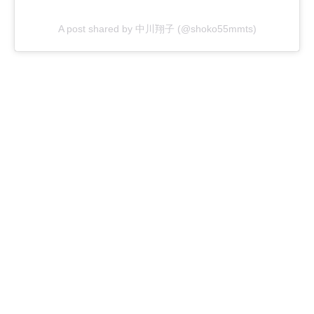
A post shared by 中川翔子 (@shoko55mmts)