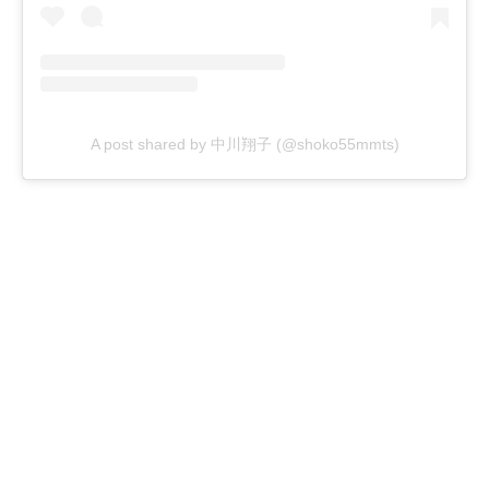
A post shared by 中川翔子 (@shoko55mmts)