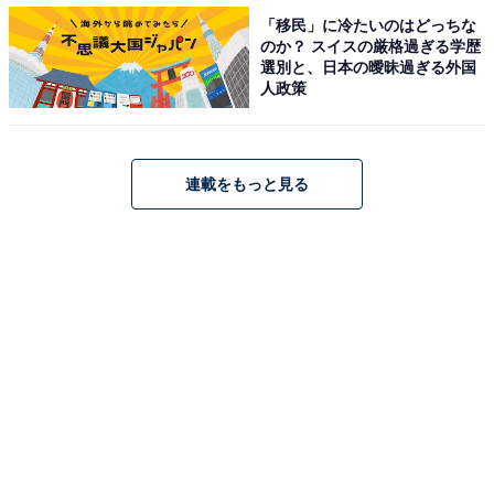
貌でした。カリスマ性がありました」「怖さと迫力があ
「移民」に冷たいのはどっちな
った」「信長の雄々しさがでていたから」などの声が聞
のか？ スイスの厳格過ぎる学歴
かれました。
選別と、日本の曖昧過ぎる外国
人政策
＞10位までの全ランキング結果を見る
連載をもっと見る
【おすすめ記事】
・
歴代大河ドラマで最もハマり役だったと思う男性俳優ラ
ンキング！ 3位「竹中直人（秀吉）」、同率1位は？
・
過去最高に面白かった大河ドラマランキング！ 3位『新
選組！』『青天を衝け』、同率1位は？
・