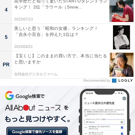
高学歴だと知って驚いたSTARTOタレントラン
キング！ 2位「ラウール（Snow...
4
「喋り方の癖が、生きていたら信長はこんな感じだろう
2025/07/13
なーと想像できたから」「今までの信長像と異なり、強
美しいと思う「昭和の女優」ランキング！
面な印象というだけでなく実は感情豊かな人間性があっ
「吉永小百合」を抑えた1位は？
5
たのではないかと想像して楽しく拝見できたから」など
の声が寄せられました。
2025/04/21
【宝くじ】このままの買い方で、本当に当たる
と思いますか
PR
合同会社デジタルファーム
Recommended by