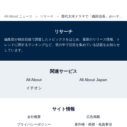
大河ドラマで今後見てみたい歴史上の人物ランキング！
2位「聖徳太子」、1位は？
All About ニュース
リサーチ
歴代大河ドラマで「織田信長」がハマり役だったと思う俳優ランキング！ 2位「染谷将太」、1位は？
・
30代が選ぶ「好きな大河ドラマ」ランキング！ 3位『真
リサーチ
田丸』、2位『龍馬伝』、1位は？
編集部が独自目線で調査したトピックスをはじめ、最新のリリース情報、ト
レンドに関するランキングなど、世の中で注目を集めている話題をお知らせ
しています。
関連サービス
All About
All About Japan
イチオシ
サイト情報
会社概要
広告掲載
プライバシーポリシー
著作権・商標・免責事項