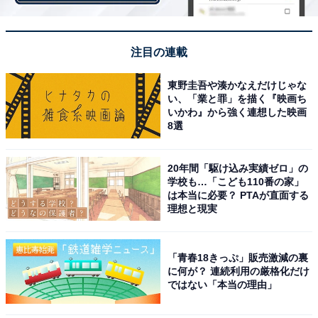
注目の連載
1位：反町隆史『利家とまつ ～加賀百万石物語
東野圭吾や湊かなえだけじゃな
～』
い、「業と罪」を描く『映画ち
いかわ』から強く連想した映画
8選
1位には、2002年放送の第41作目『利家とまつ ～加賀百
万石物語～』の反町隆史さんが選ばれました！ 唐沢寿明
20年間「駆け込み実績ゼロ」の
さん演じる主人公・前田利家と、松嶋菜々子さん演じる
学校も…「こども110番の家」
利家の妻・まつを中心に戦国群像を描いた物語です。威
は本当に必要？ PTAが直面する
理想と現実
厳と狂気、カリスマ性などのイメージを押さえながら、
どこか人間味あふれるやさしさを漂わせる信長を反町さ
んが演じました。
「青春18きっぷ」販売激減の裏
に何が？ 連続利用の厳格化だけ
ではない「本当の理由」
回答者からは「想像上の織田信長を超越した見た目や風