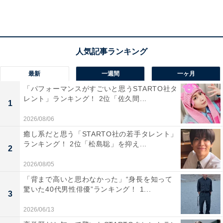
最新
一週間
一ヶ月
「パフォーマンスがすごいと思うSTARTO社タ
レント」ランキング！ 2位「佐久間...
1
2026/08/06
2位：染谷将太『麒麟（きりん）がくる』
癒し系だと思う「STARTO社の若手タレント」
ランキング！ 2位「松島聡」を抑え...
2
2位には、2020～2021年にかけて放送された第59作目
2026/08/05
『麒麟がくる』の染谷将太さんがランクイン。本作で
は、長谷川博己さん演じる主人公・明智光秀の生涯が描
「背まで高いと思わなかった」“身長を知って
驚いた40代男性俳優”ランキング！ 1...
かれています。染谷さん演じる繊細さと狂気を併せ持つ
3
織田信長像が話題となりました。
2026/06/13