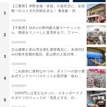
【三重県】伊勢名物「赤福」の直営店に、全国
唯一のコメダ大判焼き店も！ 東名阪・伊...
1
2026/08/06
【千葉県】918㎡の県内最大級マーケットか
ら、廃校をリノベした直売所まで。ファー...
2
2026/08/06
立山連峰と富山湾を望む展望風呂に、水深333
mの海洋深層水風呂。富山県の人気日帰...
3
2026/08/06
「これ絶対に便利なやつや」ダイソーの折り畳
み式ランドリーバスケットが高評価「使わ...
4
2026/08/03
「1000円には見えなかった」スタンダードプ
ロダクツのリュックが「高見えする」の...
5