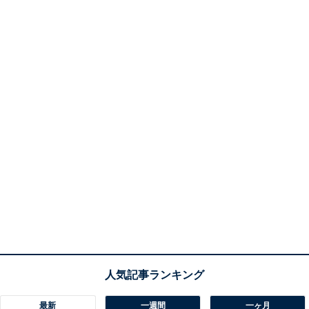
最新
一週間
一ヶ月