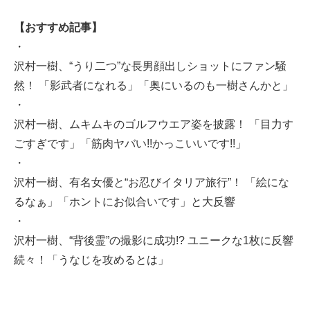
【おすすめ記事】
・
沢村一樹、“うり二つ”な長男顔出しショットにファン騒
然！ 「影武者になれる」「奥にいるのも一樹さんかと」
・
沢村一樹、ムキムキのゴルフウエア姿を披露！ 「目力す
ごすぎです」「筋肉ヤバい!!かっこいいです!!」
・
沢村一樹、有名女優と“お忍びイタリア旅行”！ 「絵にな
るなぁ」「ホントにお似合いです」と大反響
・
沢村一樹、“背後霊”の撮影に成功!? ユニークな1枚に反響
続々！「うなじを攻めるとは」