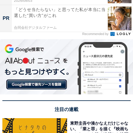
2026/08/03
「どうせ当たらない」と思ってた私が本当に当
選した“買い方”がこれ
PR
合同会社デジタルファーム
Recommended by
注目の連載
東野圭吾や湊かなえだけじゃな
い、「業と罪」を描く『映画ち