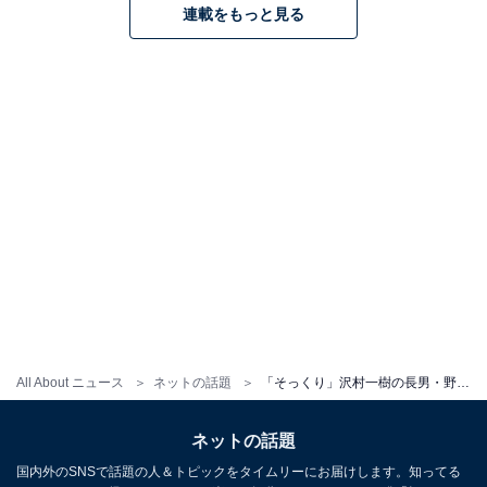
連載をもっと見る
All About ニュース
ネットの話題
「そっくり」沢村一樹の長男・野村大貴、父とのドライブショットを公開！ 本人は「#母似」と“強調”
ネットの話題
国内外のSNSで話題の人＆トピックをタイムリーにお届けします。知ってる