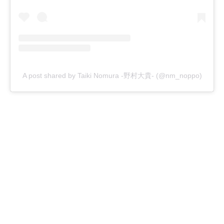
A post shared by Taiki Nomura -野村大貴- (@nm_noppo)