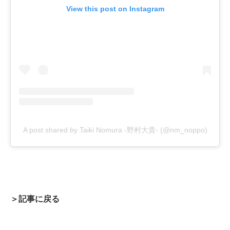
View this post on Instagram
A post shared by Taiki Nomura -野村大貴- (@nm_noppo)
＞記事に戻る