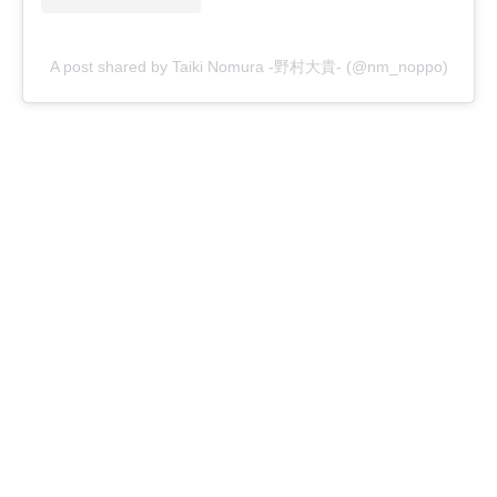
A post shared by Taiki Nomura -野村大貴- (@nm_noppo)