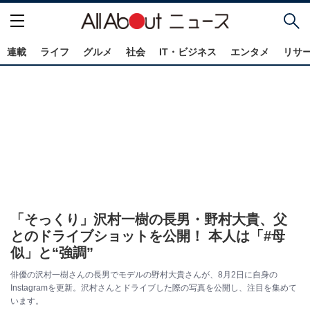
連載
ライフ
グルメ
社会
IT・ビジネス
エンタメ
リサ
「そっくり」沢村一樹の長男・野村大貴、父
とのドライブショットを公開！ 本人は「#母
似」と“強調”
俳優の沢村一樹さんの長男でモデルの野村大貴さんが、8月2日に自身の
Instagramを更新。沢村さんとドライブした際の写真を公開し、注目を集めて
います。