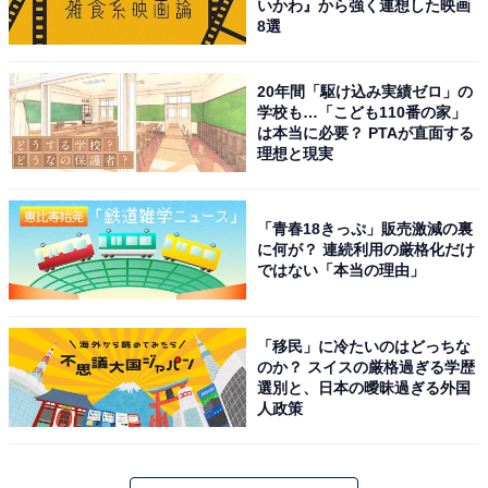
いかわ』から強く連想した映画
8選
20年間「駆け込み実績ゼロ」の
学校も…「こども110番の家」
は本当に必要？ PTAが直面する
理想と現実
「青春18きっぷ」販売激減の裏
に何が？ 連続利用の厳格化だけ
ではない「本当の理由」
「移民」に冷たいのはどっちな
のか？ スイスの厳格過ぎる学歴
選別と、日本の曖昧過ぎる外国
人政策