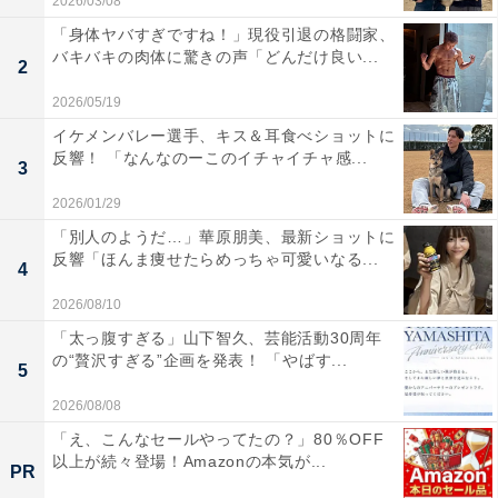
2026/03/08
「身体ヤバすぎですね！」現役引退の格闘家、
バキバキの肉体に驚きの声「どんだけ良い...
2
2026/05/19
イケメンバレー選手、キス＆耳食べショットに
反響！ 「なんなのーこのイチャイチャ感...
3
2026/01/29
「別人のようだ…」華原朋美、最新ショットに
反響「ほんま痩せたらめっちゃ可愛いなる...
4
2026/08/10
「太っ腹すぎる」山下智久、芸能活動30周年
の“贅沢すぎる”企画を発表！ 「やばす...
5
2026/08/08
「え、こんなセールやってたの？」80％OFF
以上が続々登場！Amazonの本気が...
PR