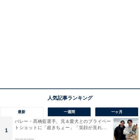
最新
一週間
一ヶ月
バレー・髙橋藍選手、兄＆愛犬とのプライベー
トショットに「超きちょー」「笑顔が見れ...
1