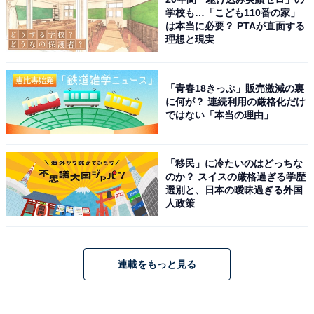
学校も…「こども110番の家」
は本当に必要？ PTAが直面する
理想と現実
「青春18きっぷ」販売激減の裏
に何が？ 連続利用の厳格化だけ
ではない「本当の理由」
「移民」に冷たいのはどっちな
のか？ スイスの厳格過ぎる学歴
選別と、日本の曖昧過ぎる外国
人政策
連載をもっと見る