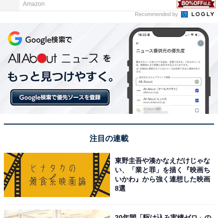
Amazon
Recommended by
注目の連載
東野圭吾や湊かなえだけじゃな
い、「業と罪」を描く『映画ち
いかわ』から強く連想した映画
8選
20年間「駆け込み実績ゼロ」の