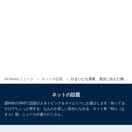
All About ニュース
ネットの話題
かまいたち濱家、過去に住んだ物件の家賃遍歴を告白！ キングオブコント優勝時の部屋は「アゲ部屋」
ネットの話題
国内外のSNSで話題の人＆トピックをタイムリーにお届けします。知ってる
だけでちょっと得する、なんだか楽しい気分になれる、ネット発「知ら（な
きゃ）損」ニュースが盛りだくさん。