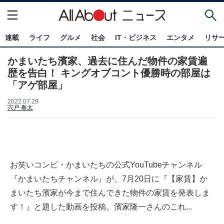
連載
ライフ
グルメ
社会
IT・ビジネス
エンタメ
リサ
かまいたち濱家、過去に住んだ物件の家賃遍
歴を告白！ キングオブコント優勝時の部屋は
「アゲ部屋」
2022.07.29
宍戸 奏太
お笑いコンビ・かまいたちの公式YouTubeチャンネル
『かまいたちチャンネル』が、7月20日に『【家賃】か
まいたち濱家が今まで住んできた物件の家賃を発表しま
す！』と題した動画を投稿。濱家隆一さんのこれ...