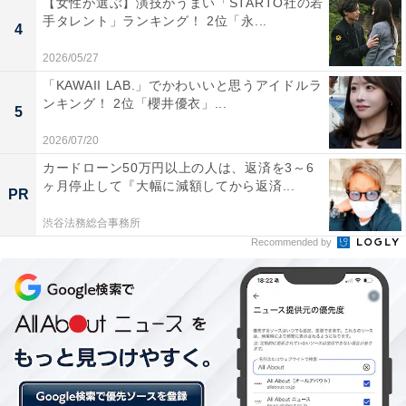
【女性が選ぶ】演技がうまい「STARTO社の若
第2位：幸楽苑
手タレント」ランキング！ 2位「永...
4
2026/05/27
第2位は、「幸楽苑」でした。
「KAWAII LAB.」でかわいいと思うアイドルラ
ンキング！ 2位「櫻井優衣」...
5
回答者からは、「ワンコインより安く食べられる（50歳
2026/07/20
男性／群馬県）」「どのメニューもワンコイン圏内（35
カードローン50万円以上の人は、返済を3～6
歳女性／長野県）」「とにかく安く満足度も高いシンプ
ヶ月停止して『大幅に減額してから返済...
PR
ルなラーメンが食べられる（26歳男性／東京都）」「学
生でも何度も食べられるくらいの値段でお腹いっぱいに
渋谷法務総合事務所
Recommended by
なるから（26歳女性／埼玉県）」など、500円以内で食
べられる、シンプルな「中華そば」や「塩ラーメン」を
挙げる声が目立ちました。
また、「ラーメンが安く、ラーメン＋餃子や丼ぶりなど
の定食セットだとさらにお得だからです（24歳女性／福
島県）」「サイドとセットで1000円でおさまるから（31