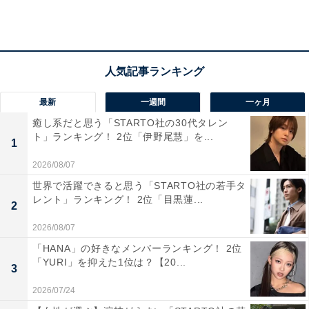
（57歳女性／東京都）」などの声も。ボリュームも味も
満足な長崎ちゃんぽんが、1000円以下でお腹いっぱい食
べられるのはうれしいですね。
最新
一週間
一ヶ月
癒し系だと思う「STARTO社の30代タレン
ト」ランキング！ 2位「伊野尾慧」を...
1
2026/08/07
世界で活躍できると思う「STARTO社の若手タ
レント」ランキング！ 2位「目黒蓮...
2
2026/08/07
「HANA」の好きなメンバーランキング！ 2位
「YURI」を抑えた1位は？【20...
3
2026/07/24