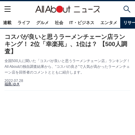
連載
ライフ
グルメ
社会
IT・ビジネス
エンタメ
リサ
コスパが良いと思うラーメンチェーン店ラン
キング！ 2位「幸楽苑」、1位は？ 【500人調
査】
全国500人に聞いた「コスパが良いと思うラーメンチェーン店」ランキング！
All Aboutの独自調査結果から、“コスパの良さ”で人気が高かったラーメンチェ
ーン店を回答者のコメントとともに紹介します。
2022.07.28
福島 ゆき