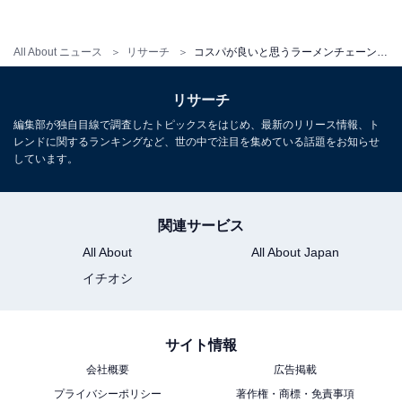
ーかというほど食べても3000円いかない（31歳女性／愛
知県）」「沢山注文しても驚くほど安いお会計に感謝で
All About ニュース
リサーチ
コスパが良いと思うラーメンチェーン店ランキング！ 2位「幸楽苑」、1位は？ 【500人調査】
す！ （45歳女性／埼玉県）」「一度友人と王将で飲み会
をした際に、だいぶ安くて驚いた経験があるため（28歳
リサーチ
女性／東京都）」「王将のメニューをいくつか頼んでい
編集部が独自目線で調査したトピックスをはじめ、最新のリリース情報、ト
レンドに関するランキングなど、世の中で注目を集めている話題をお知らせ
る時、合計がおしゃれなパスタ1食分の値段だと気づき
しています。
ました。すごいです（44歳女性／広島県）」など、会計
時の驚きエピソードが多く寄せられました。
関連サービス
ほかにも、「量が多いのにどのラーメンも700円以下な
All About
All About Japan
のはすごく安くていいです。セットメニューにするとも
イチオシ
っとコスパが良くなるのも魅力的です（29歳女性／埼玉
県）」「セットメニューを頼むと割安になるから（40歳
サイト情報
男性／富山県）」「半チャーハンセットでも800円程度
会社概要
広告掲載
だったと記憶しているからです（28歳男性／千葉県）」
プライバシーポリシー
著作権・商標・免責事項
など、割安になるセットメニューについての声が多く集