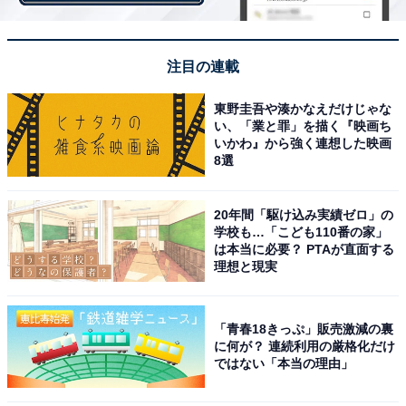
歳女性／神奈川県）」との声があったセットメニューや
「朝ラーがワンコインで安いから（25歳女性／静岡
注目の連載
県）」「他のお店よりめちゃくちゃ安いです。しかも朝
は特に安い（39歳女性／福岡県）」「朝ラーメンで290
東野圭吾や湊かなえだけじゃな
円は安いし、通常と同じ味を楽しめるから（42歳女性／
い、「業と罪」を描く『映画ち
いかわ』から強く連想した映画
岩手県）」など、200円台から食べられる「朝ごはん」
8選
を挙げる人も。
20年間「駆け込み実績ゼロ」の
「家族みんなで食べてもいつも金額にびっくりする（33
学校も…「こども110番の家」
歳女性／長野県）」「家族で行って餃子を頼んでもお会
は本当に必要？ PTAが直面する
理想と現実
計が安いので（35歳女性／埼玉県）」「キッズニューな
んて激安だから（38歳女性／愛知県）」など、家族や大
人数で行っても安いと感じる、とのコメントが多くあり
「青春18きっぷ」販売激減の裏
に何が？ 連続利用の厳格化だけ
ました。
ではない「本当の理由」