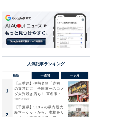
最新
一週間
一ヶ月
【三重県】伊勢名物「赤福」
【兵庫
の直営店に、全国唯一のコメ
ーメン
1
1
ダ大判焼き店も！ 東名阪・
再現した
伊...
道...
2026/08/06
2026/08/0
【千葉県】918㎡の県内最大
【三重
級マーケットから、廃校をリ
の直営
2
2