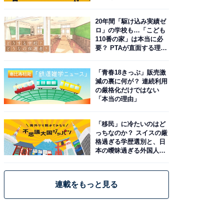
20年間「駆け込み実績ゼ
ロ」の学校も…「こども
110番の家」は本当に必
要？ PTAが直面する理想
と現実
「青春18きっぷ」販売激
減の裏に何が？ 連続利用
の厳格化だけではない
「本当の理由」
「移民」に冷たいのはど
っちなのか？ スイスの厳
格過ぎる学歴選別と、日
本の曖昧過ぎる外国人政
策
連載をもっと見る