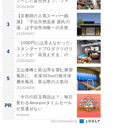
ノベした直売所まで。ファ
ダ大判焼
ー...
伊...
2026/08/06
2026/08/0
【京都府の人気スーパー銭
【千葉県
湯】「宇治天然温泉 源氏の
級マー
3
3
湯」は宇治市内唯一の天然温
ノベし
泉と...
ー...
2026/08/07
2026/08/0
「1000円には見えなかった」
ステラ
スタンダードプロダクツのリ
詰め放題
4
4
ュックが「高見えする」の...
00円で「
2026/08/03
2026/08/0
立山連峰と富山湾を望む展望
立山連
風呂に、水深333mの海洋深
風呂に、
5
5
層水風呂。富山県の人気日
層水風
帰...
帰...
2026/08/06
2026/08/0
「今日の目玉商品は？」毎日
【西野
変わるAmazonタイムセール
刊『北
PR
PR
が見逃せない
くか』
Amazon
FINCHI o
Recommended by