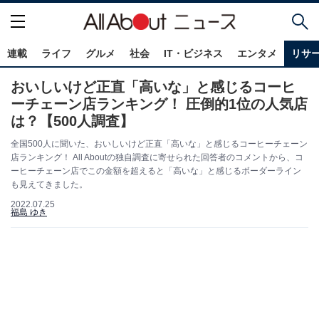
連載
ライフ
グルメ
社会
IT・ビジネス
エンタメ
リサ
おいしいけど正直「高いな」と感じるコーヒ
ーチェーン店ランキング！ 圧倒的1位の人気店
は？【500人調査】
全国500人に聞いた、おいしいけど正直「高いな」と感じるコーヒーチェーン
店ランキング！ All Aboutの独自調査に寄せられた回答者のコメントから、コ
ーヒーチェーン店でこの金額を超えると「高いな」と感じるボーダーライン
も見えてきました。
2022.07.25
福島 ゆき