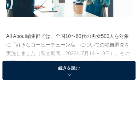
All About編集部では、全国10〜60代の男女500人を対象
に「好きなコーヒーチェーン店」についての独自調査を
実施しました（調査期間：2022年7月14〜19日）。その
調査結果から、今回は、おいしいけど正直「高いな」と
続きを読む
感じるコーヒーチェーン店ランキングを発表します！
第3位：星乃珈琲店
第3位は、「星乃珈琲店」。
回答者からは、「ブレンドが450円だと、少し高い感じ