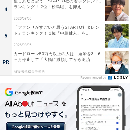
癒し系だと思う「STARTO社の若手タレント」
第2位：コメダ珈琲店
ランキング！ 2位「松島聡」を抑え...
4
2026/08/05
第2位は、「コメダ珈琲店」。同調査の「コスパが良い
「ファンサがすごいと思うSTARTO社タレン
と思うコーヒーチェーン店」ランキングでも2位にラン
ト」ランキング！ 2位「中島健人」を...
5
クインしています。
2026/08/05
回答者からは、「量も多いと思うけど、あまり長居しな
カードローン50万円以上の人は、返済を3～6
ヶ月停止して『大幅に減額してから返済...
い勢からするとちょっとコスパ悪い（36歳女性／愛知
PR
県）」「メニューが全てたっぷりサイズなので値段もや
渋谷法務総合事務所
や高めに感じる。長居しないのであれば高いと感じる
Recommended by
（24歳女性／東京都）」「フードがこんな量いらないの
になって思い、食べきれずコスパ的には悪いです（35歳
男性／広島県）」など、“コスパがいい”と感じる大きな
理由だったボリュームの多さは、短い時間や一人の利用
では“高い”と感じる人も多いようです。