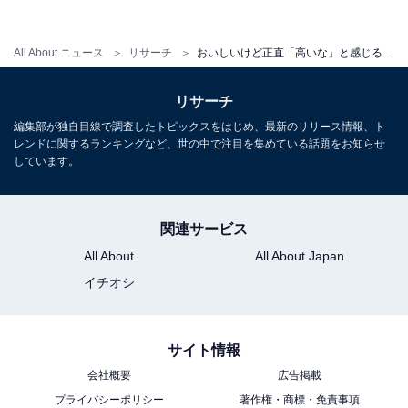
第1位は、「スターバックスコーヒー」。
All About ニュース
リサーチ
おいしいけど正直「高いな」と感じるコーヒーチェーン店ランキング！ 圧倒的1位の人気店は？【500人調査】
「値段が高い、ブランド料と思っている（27歳女性／東
リサーチ
京都）」「値段相応の価値があると思いますが、高いと
編集部が独自目線で調査したトピックスをはじめ、最新のリリース情報、ト
感じます（30歳女性／東京都）」「高級店のイメージが
レンドに関するランキングなど、世の中で注目を集めている話題をお知らせ
しています。
あり、気軽に行けないと思うから（29歳女性／埼玉
県）」「美味しくて映えるが、やはり値段は高いなとい
つも思う（20歳男性／広島県）」などのコメントが寄せ
関連サービス
られました。
All About
All About Japan
イチオシ
回答者からは、「一番小さいサイズでも400円以上する
のは高いと感じます（26歳女性／沖縄県）」「特に限定
ドリンクは大きいサイズしかない上に高すぎる（41歳女
サイト情報
性／東京都）」「カスタムすると一杯1000円近くになる
会社概要
広告掲載
ので、美味しくしようとすると高くなると思います（38
プライバシーポリシー
著作権・商標・免責事項