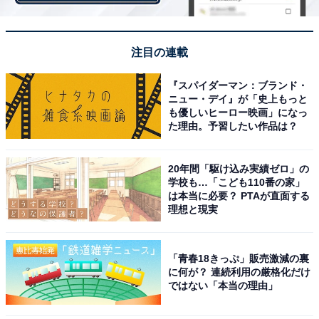
ほかにも、「値段がけっこうする。アイスコーヒーでも
500円以上（28歳男性／東京都）」「美味しいですが、
アイスコーヒも500円をこえているので少し高いなと感
注目の連載
じています（22歳男性／東京都）」「オレンジジュース
『スパイダーマン：ブランド・
が500円以上したり、食べ物も量が多いからだとは思う
ニュー・デイ』が「史上もっと
が値段が高い（20歳女性／東京都）」「ご飯も食べるの
も優しいヒーロー映画」になっ
た理由。予習したい作品は？
に同じくらいの値段の飲み物を頼むのは気が引ける（25
歳女性／山梨県）」など、ドリンク1杯の価格が高いと
いう声も多く集まりました。
20年間「駆け込み実績ゼロ」の
学校も…「こども110番の家」
は本当に必要？ PTAが直面する
さらに、「ワンコインでいかないことが多いから（25歳
理想と現実
女性／岐阜県）」「1000円じゃとても足りない（54歳女
性／香川県）」「コーヒーだけ飲むならば良いのですが
「青春18きっぷ」販売激減の裏
その他も食べるとなるとランチより高くなるかと思いま
に何が？ 連続利用の厳格化だけ
ではない「本当の理由」
す（40歳女性／宮城県）」「好きなメニューはたくさん
ありますが、どれも高くてたまにしか行けないから（32