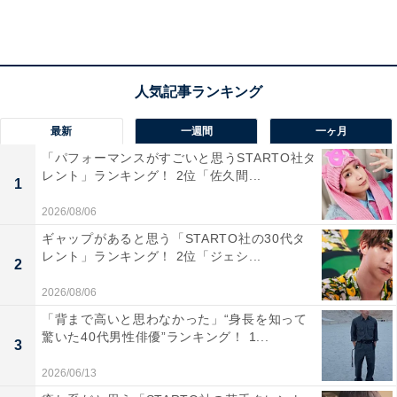
県）」「おいしくはあるが、ご褒美的にしかいけないか
ら（33歳女性／埼玉県）」など、“ご褒美”として行く人
も多いようです。
最新
一週間
一ヶ月
「パフォーマンスがすごいと思うSTARTO社タ
レント」ランキング！ 2位「佐久間...
1
2026/08/06
ギャップがあると思う「STARTO社の30代タ
レント」ランキング！ 2位「ジェシ...
2
2026/08/06
「背まで高いと思わなかった」“身長を知って
驚いた40代男性俳優”ランキング！ 1...
3
2026/06/13