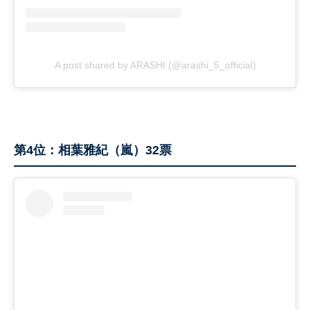
A post shared by ARASHI (@arashi_5_official)
第4位：相葉雅紀（嵐）32票