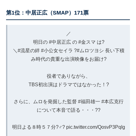
第1位：中居正広（SMAP）171票
／
明日の
#中居正広
の
#金スマ
は?
＼
#流星の絆
#小公女セイラ
?
#ムロツヨシ
長い下積
み時代の貴重な出演映像をお届け?
役者でありながら、
TBS初出演はドラマではなかった！?
さらに、ムロを発掘した監督
#福田雄一
#本広克行
について本音で語る・・・??
明日よる８時５７分?‍♂️?
pic.twitter.com/QosvP3PqIg