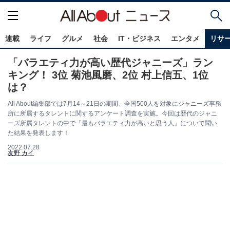
連載
ライフ
グルメ
社会
IT・ビジネス
エンタメ
リサ
「バラエティ力が高い歴代ジャニーズ」ラン
キング！ 3位 菊池風磨、2位 村上信五、1位
は？
All About編集部では7月14～21日の期間、全国500人を対象にジャニーズ事務
所に所属するタレントに関するアンケート調査を実施。今回は歴代のジャニ
ーズ所属タレントの中で「最もバラエティ力が高いと思う人」について聞い
た結果を発表します！
2022.07.28
友野 カイ