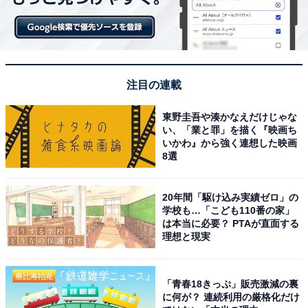
注目の連載
東野圭吾や湊かなえだけじゃな
い、「業と罪」を描く『映画ち
いかわ』から強く連想した映画
8選
20年間「駆け込み実績ゼロ」の
学校も…「こども110番の家」
は本当に必要？ PTAが直面する
理想と現実
「青春18きっぷ」販売激減の裏
に何が？ 連続利用の厳格化だけ