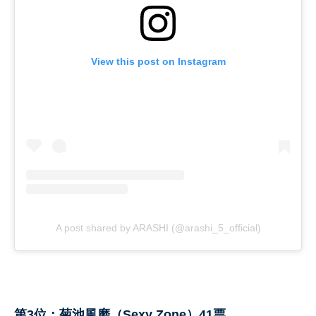
View this post on Instagram
A post shared by ARASHI (@arashi_5_official)
第3位：菊池風磨（Sexy Zone）41票