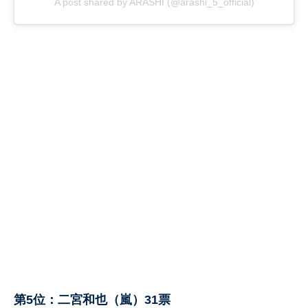
A post shared by ARASHI (@arashi_5_official)
第5位：二宮和也（嵐）31票