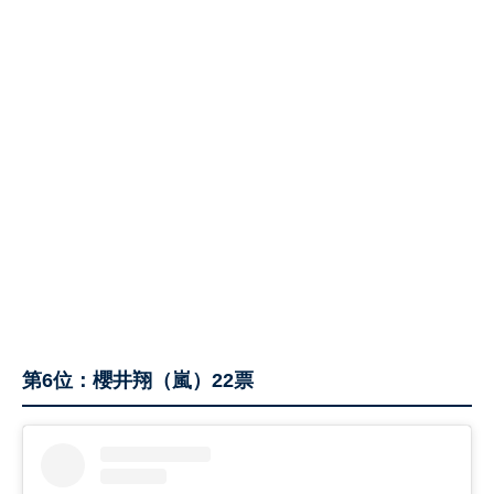
第6位：櫻井翔（嵐）22票