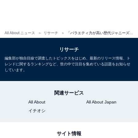
All About ニュース
リサーチ
「バラエティ力が高い歴代ジャニーズ」ランキング！ 3位 菊池風磨、2位 村上信五、1位は？
リサーチ
編集部が独自目線で調査したトピックスをはじめ、最新のリリース情報、ト
レンドに関するランキングなど、世の中で注目を集めている話題をお知らせ
しています。
関連サービス
All About
All About Japan
イチオシ
サイト情報