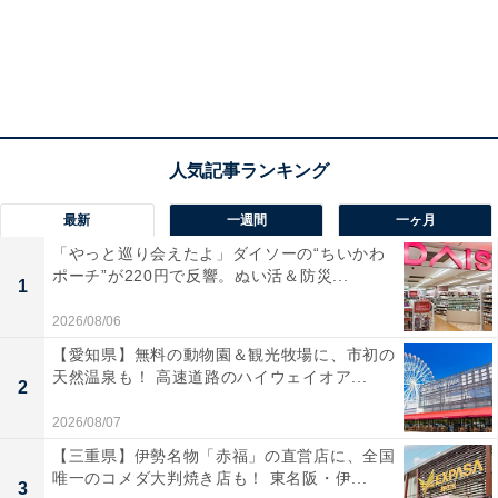
最新
一週間
一ヶ月
「やっと巡り会えたよ」ダイソーの“ちいかわ
ポーチ”が220円で反響。ぬい活＆防災...
1
2026/08/06
【愛知県】無料の動物園＆観光牧場に、市初の
天然温泉も！ 高速道路のハイウェイオア...
2
2026/08/07
【三重県】伊勢名物「赤福」の直営店に、全国
唯一のコメダ大判焼き店も！ 東名阪・伊...
3