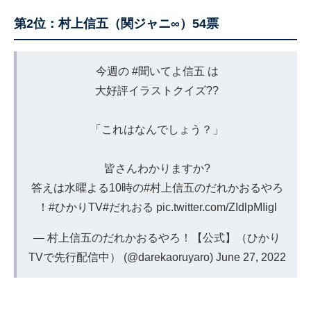
第2位：村上信五（関ジャニ∞）54票
今週の
#聞いてよ信五
は
大好評イラストクイズ?‍?
「これはなんでしょう？」
皆さんわかりますか?
答えは水曜よる10時の
#村上信五のだれかおるやろ
！
#ひかりTV
#だれおる
pic.twitter.com/ZIdlpMIigl
— 村上信五のだれかおるやろ！【公式】（ひかり
TVで先行配信中） (@darekaoruyaro)
June 27, 2022