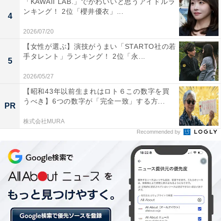
「KAWAII LAB.」でかわいいと思うアイドルラ
ジも素晴らしいから（20代女性）」という内容や、「子
ンキング！ 2位「櫻井優衣」...
4
供の頃からSMAPを見て育ってきて、とても声がカッコ
2026/07/20
良くて、一番印象に残っているから（30代男性）」など
【女性が選ぶ】演技がうまい「STARTO社の若
のコメントが集まりました。
手タレント」ランキング！ 2位「永...
5
2026/05/27
【昭和43年以前生まれはロト６この数字を買
うべき】6つの数字が「完全一致」する方...
PR
株式会社MURA
Recommended by