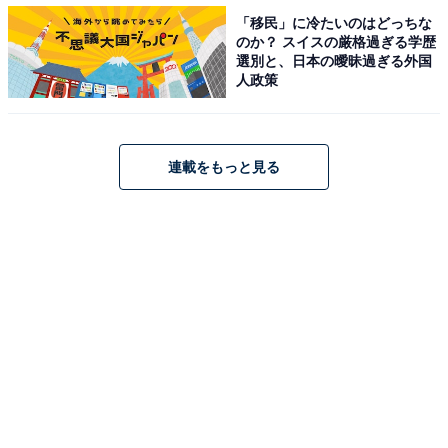
「移民」に冷たいのはどっちな
のか？ スイスの厳格過ぎる学歴
選別と、日本の曖昧過ぎる外国
人政策
A post shared by Tsuyoshi Domoto (@tsuyoshi.domoto24_j)
連載をもっと見る
2位に入ったのは、KinKi Kidsの堂本剛さんでした。
堂本さんは現在、『ENDRECHERI』という名でソロ活
動も行っており、回答者からは「KinKi Kidsの曲ではメ
インボーカルとして特徴的な歌声を持っており､ソロ活動
ではジャンルに囚われない才能を発揮していると感じる
から（20代男性）」という声も。