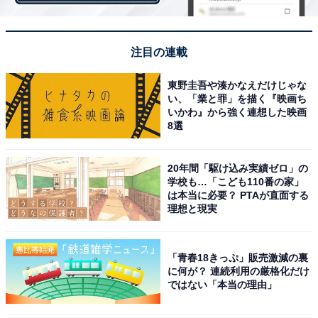
第2位：堂本剛（KinKi Kids）111票
注目の連載
東野圭吾や湊かなえだけじゃな
い、「業と罪」を描く『映画ち
いかわ』から強く連想した映画
8選
20年間「駆け込み実績ゼロ」の
学校も…「こども110番の家」
は本当に必要？ PTAが直面する
理想と現実
「青春18きっぷ」販売激減の裏
View this post on Instagram
に何が？ 連続利用の厳格化だけ
ではない「本当の理由」