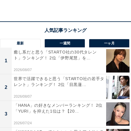
A post shared by Takuya Kimura (@takuya.kimura_tak)
最新
一週間
一ヶ月
癒し系だと思う「STARTO社の30代タレン
SMAPの木村拓哉さんが3位に入りました。
ト」ランキング！ 2位「伊野尾慧」を...
1
2026/08/07
木村さんは、1988年から2016年までSMAPの一員として
活動。2022年2～3月にかけては全国4カ所でのソロコン
世界で活躍できると思う「STARTO社の若手タ
レント」ランキング！ 2位「目黒蓮...
サート『TAKUYA KIMURA Live Tour 2022 Next
2
Destination』も開催され、現在も精力的に歌手活動を続
2026/08/07
けています。
「HANA」の好きなメンバーランキング！ 2位
「YURI」を抑えた1位は？【20...
3
回答者からは、「感情の入れ方が上手いと思うから（30
2026/07/24
代女性）」「声の低さも素敵で、ビブラート等のアレン