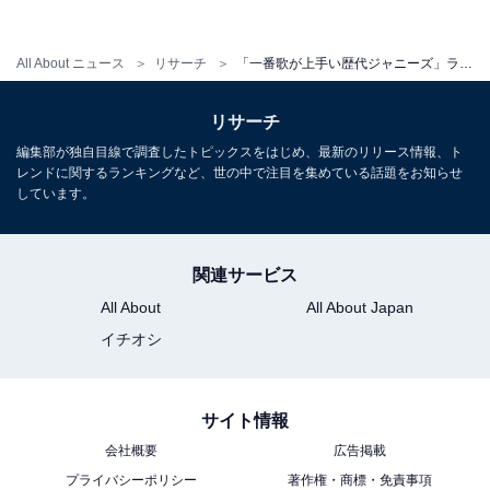
その他には「少し低めのように感じる独特な声が、どん
なメロディでも合うなと思うからです（40代女性）」
All About ニュース
リサーチ
「一番歌が上手い歴代ジャニーズ」ランキング！ 3位 木村拓哉、2位 堂本剛、栄えある1位は？
「色気と憂いのある声が魅力的だから。どの曲を歌って
もうまい（30代女性）」といった理由があがりました。
リサーチ
編集部が独自目線で調査したトピックスをはじめ、最新のリリース情報、ト
レンドに関するランキングなど、世の中で注目を集めている話題をお知らせ
しています。
関連サービス
All About
All About Japan
イチオシ
サイト情報
会社概要
広告掲載
プライバシーポリシー
著作権・商標・免責事項