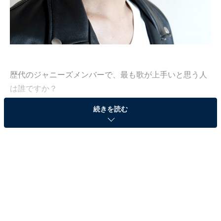
歴代のジャニーズメンバーで、最も歌が上手いと思う人
は誰ですか？
続きを読む
All About編集部では7月14～21日の期間、全国500人を対
象にジャニーズ事務所に所属するタレントに関するアン
ケート調査を実施。今回は歴代のジャニーズ所属タレン
トの中で「歌が上手いと思う人」について聞いた結果
を、ランキング形式で発表します！
第3位：木村拓哉（SMAP）37票