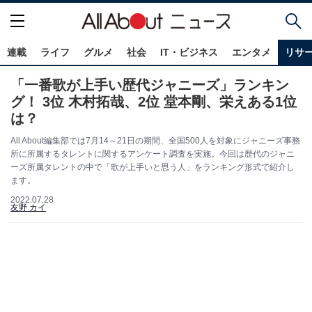
連載
ライフ
グルメ
社会
IT・ビジネス
エンタメ
リサ
「一番歌が上手い歴代ジャニーズ」ランキン
グ！ 3位 木村拓哉、2位 堂本剛、栄えある1位
は？
All About編集部では7月14～21日の期間、全国500人を対象にジャニーズ事務
所に所属するタレントに関するアンケート調査を実施。今回は歴代のジャニ
ーズ所属タレントの中で「歌が上手いと思う人」をランキング形式で紹介し
ます。
2022.07.28
友野 カイ