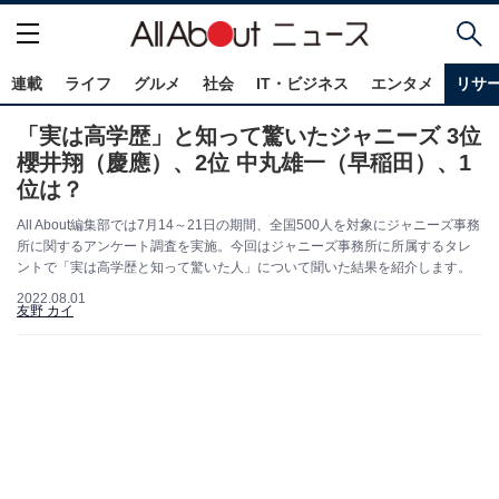
連載
ライフ
グルメ
社会
IT・ビジネス
エンタメ
リサ
「実は高学歴」と知って驚いたジャニーズ 3位
櫻井翔（慶應）、2位 中丸雄一（早稲田）、1
位は？
All About編集部では7月14～21日の期間、全国500人を対象にジャニーズ事務
所に関するアンケート調査を実施。今回はジャニーズ事務所に所属するタレ
ントで「実は高学歴と知って驚いた人」について聞いた結果を紹介します。
2022.08.01
友野 カイ