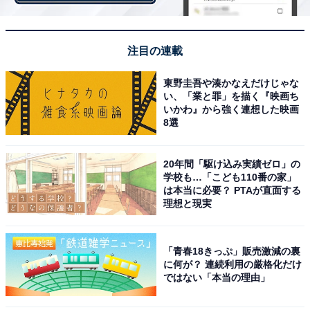
注目の連載
東野圭吾や湊かなえだけじゃな
い、「業と罪」を描く『映画ち
いかわ』から強く連想した映画
8選
第2位：中丸雄一（KAT-TUN）早稲田大学卒業
100票
20年間「駆け込み実績ゼロ」の
学校も…「こども110番の家」
は本当に必要？ PTAが直面する
理想と現実
「青春18きっぷ」販売激減の裏
に何が？ 連続利用の厳格化だけ
ではない「本当の理由」