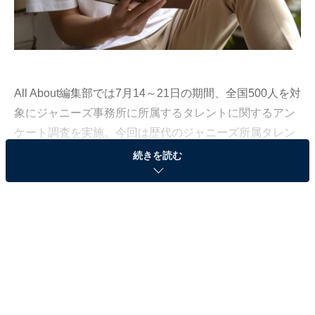
All About編集部では7月14～21日の期間、全国500人を対
象にジャニーズ事務所に所属するタレントに関するアン
ケート調査を実施。今回は歴代のジャニーズ所属タレン
トの中で「実は高学歴と知って驚いた人」について聞い
続きを読む
た結果を、ランキング形式で発表します！
＞次ページ：19位までのランキング結果を見る
第3位：櫻井翔（嵐）慶應義塾大学卒業 79票