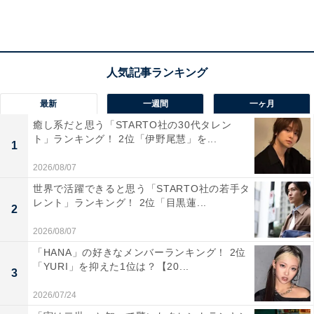
A post shared by ARASHI (@arashi_5_official)
最新
一週間
一ヶ月
「ジャニーズ事務所に所属するタレントで実は高学歴と
癒し系だと思う「STARTO社の30代タレン
知って驚いた人はだれですか？」と質問したところ、3
ト」ランキング！ 2位「伊野尾慧」を...
1
位には嵐の櫻井翔さんが入りました。
2026/08/07
世界で活躍できると思う「STARTO社の若手タ
櫻井さんは慶應義塾大学出身。アイドル活動と並行して
レント」ランキング！ 2位「目黒蓮...
2
テレビ番組の司会やニュースキャスターとしても活躍
2026/08/07
し、現在もマルチな才能を発揮し続けています。回答者
「HANA」の好きなメンバーランキング！ 2位
からは以下のような理由が集まりました。
「YURI」を抑えた1位は？【20...
3
「忙しいイメージで大学に行っていないと思ったから
2026/07/24
（20代女性）」