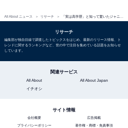
中丸さんは、2008年に早稲田大学通信課程へ入学。当時
All About ニュース
リサーチ
「実は高学歴」と知って驚いたジャニーズ 3位 櫻井翔（慶應）、2位 中丸雄一（早稲田）、1位は？
はグループとしても多忙だった時期にもかかわらず5年
で卒業しました。2011年から日本テレビ系列でスタート
リサーチ
した情報番組『シューイチ』では、現在もコメンテータ
編集部が独自目線で調査したトピックスをはじめ、最新のリリース情報、ト
ーとしてレギュラー出演しています。中丸さんを選んだ
レンドに関するランキングなど、世の中で注目を集めている話題をお知らせ
方からは、こんな声が集まりました。
しています。
「あまり表にださない。他の高学歴の人と違って、それ
関連サービス
を売りにしていない（30代女性）」
All About
All About Japan
イチオシ
「グループでは天然キャラで少し抜けてて勉強が苦手な
イメージがありました（20代女性）」
サイト情報
「そのようなキャラ付けをされているのは見たことがな
会社概要
広告掲載
いから（20代男性）」
プライバシーポリシー
著作権・商標・免責事項