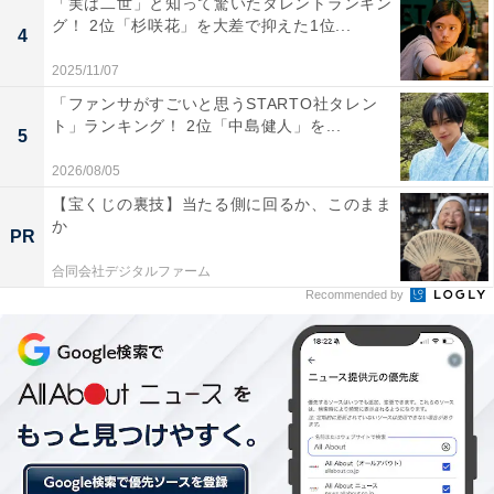
「実は二世」と知って驚いたタレントランキン
グ！ 2位「杉咲花」を大差で抑えた1位...
4
「存在を知ってからかなり後になって、高学歴なことを
2025/11/07
知ったのでその分衝撃が大きかったから（20代男性）」
「ファンサがすごいと思うSTARTO社タレン
ト」ランキング！ 2位「中島健人」を...
5
「櫻井くんがこのルックスで性格良さでさらに高学歴だ
2026/08/05
なんて全く非の打ち所がありません（30代男性）」
【宝くじの裏技】当たる側に回るか、このまま
か
PR
「歌が歌えてダンスも踊れてバラエティーもできるので
合同会社デジタルファーム
（40代男性）」
Recommended by