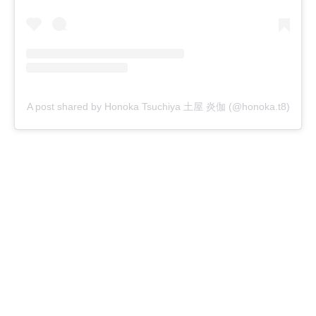
A post shared by Honoka Tsuchiya 土屋 炎伽 (@honoka.t8)