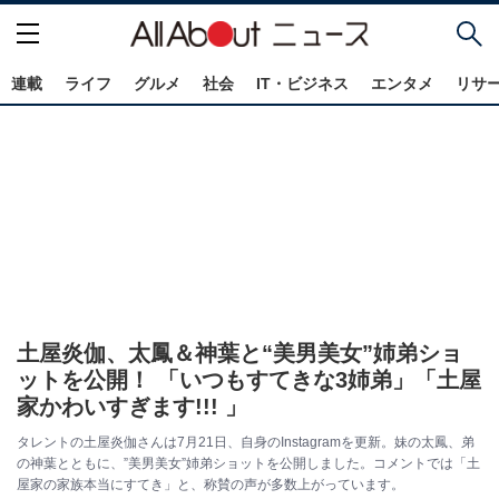
連載
ライフ
グルメ
社会
IT・ビジネス
エンタメ
リサ
土屋炎伽、太鳳＆神葉と“美男美女”姉弟ショ
ットを公開！ 「いつもすてきな3姉弟」「土屋
家かわいすぎます!!! 」
タレントの土屋炎伽さんは7月21日、自身のInstagramを更新。妹の太鳳、弟
の神葉とともに、”美男美女”姉弟ショットを公開しました。コメントでは「土
屋家の家族本当にすてき」と、称賛の声が多数上がっています。