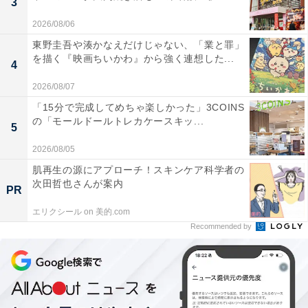
3
2026/08/06
東野圭吾や湊かなえだけじゃない、「業と罪」
を描く『映画ちいかわ』から強く連想した...
4
2026/08/07
「15分で完成してめちゃ楽しかった」3COINS
の「モールドールトレカケースキッ...
5
2026/08/05
肌再生の源にアプローチ！スキンケア科学者の
次田哲也さんが案内
PR
エリクシール on 美的.com
Recommended by