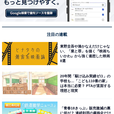
注目の連載
東野圭吾や湊かなえだけじゃな
い、「業と罪」を描く『映画ち
いかわ』から強く連想した映画
8選
20年間「駆け込み実績ゼロ」の
学校も…「こども110番の家」
は本当に必要？ PTAが直面する
理想と現実
「青春18きっぷ」販売激減の裏
に何が？ 連続利用の厳格化だけ