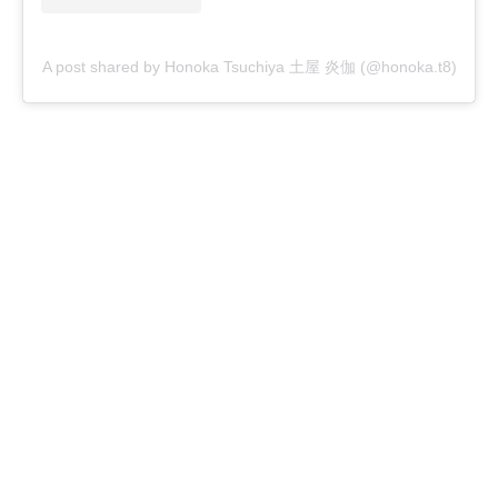
A post shared by Honoka Tsuchiya 土屋 炎伽 (@honoka.t8)