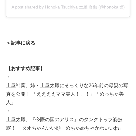
A post shared by Honoka Tsuchiya 土屋 炎伽 (@honoka.t8)
＞記事に戻る
【おすすめ記事】
・
土屋神葉、姉・土屋太鳳にそっくりな26年前の母親の写
真を公開！ 「ええええママ美人！、！」「めっちゃ美
人」
・
土屋太鳳、『今際の国のアリス』のタンクトップ姿披
露！ 「タオちゃんいい顔 めちゃめちゃかわいいね」