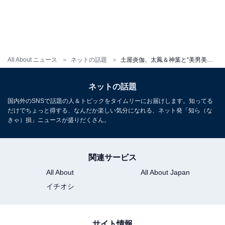
All About ニュース
ネットの話題
土屋炎伽、太鳳＆神葉と“美男美女”姉弟ショットを公開！ 「いつもすてきな3姉弟」「土屋家かわいすぎます!!! 」
ネットの話題
国内外のSNSで話題の人＆トピックをタイムリーにお届けします。知ってる
だけでちょっと得する、なんだか楽しい気分になれる、ネット発「知ら（な
きゃ）損」ニュースが盛りだくさん。
関連サービス
All About
All About Japan
イチオシ
サイト情報