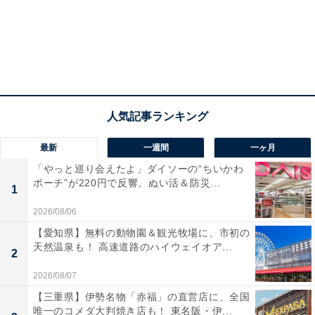
最新
一週間
一ヶ月
「やっと巡り会えたよ」ダイソーの“ちいかわ
ポーチ”が220円で反響。ぬい活＆防災...
1
2026/08/06
【愛知県】無料の動物園＆観光牧場に、市初の
天然温泉も！ 高速道路のハイウェイオア...
2
2026/08/07
【三重県】伊勢名物「赤福」の直営店に、全国
唯一のコメダ大判焼き店も！ 東名阪・伊...