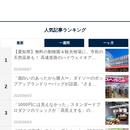
っと開いてしまったり、靴底が取れてしまったりするこ
とはありません。
最新
一週間
一ヶ月
【愛知県】無料の動物園＆観光牧場に、市初の
天然温泉も！ 高速道路のハイウェイオア...
1
2026/08/07
「面白いのあったから購入〜」ダイソーのポッ
プアップランドリーバッグが話題。“さま...
2
2026/08/03
「1000円には見えなかった」スタンダードプ
ロダクツのリュックが「高見えする」の...
3
2026/08/03
ワークマンのライトスリッポンの特徴2：かかとを