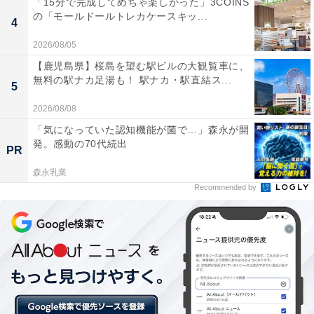
「15分で完成してめちゃ楽しかった」3COINS
倒しやすい
の「モールドールトレカケースキッ...
4
2026/08/05
【鹿児島県】桜島を望む駅ビルの大観覧車に、
無料の駅ナカ足湯も！ 駅ナカ・駅直結ス...
5
2026/08/08
「気になっていた認知機能が菌で…」森永が開
発。感動の70代続出
PR
森永乳業
Recommended by
踵の部分全体が倒れる
ライトスリッポンは脱いだり履いたりがしやすいよう