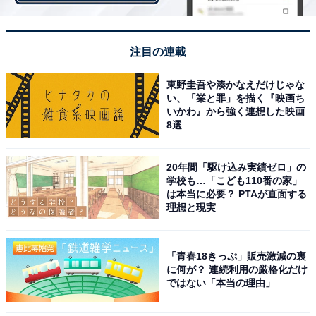
に、かかとが倒しやすくなっています。「倒す」と書い
たのは、かかと部分を内側に折るようにして倒すからで
す。かかとを上から潰すのではなくて、パタリと倒すの
注目の連載
で形が崩れてしまうこともありません。
東野圭吾や湊かなえだけじゃな
い、「業と罪」を描く『映画ち
いかわ』から強く連想した映画
一度倒しておくと、自然に起き上がってくることもあり
8選
ません。脱いだり履いたりが多い場面でも、何度も直す
必要がないので楽ですね。筆者の家では夫用に買ったラ
20年間「駆け込み実績ゼロ」の
イトスリッポンですが、筆者はゴミ出しの時に使ってい
学校も…「こども110番の家」
は本当に必要？ PTAが直面する
ます。さっと履きたい時にとても便利なんですよね。
理想と現実
「青春18きっぷ」販売激減の裏
に何が？ 連続利用の厳格化だけ
ではない「本当の理由」