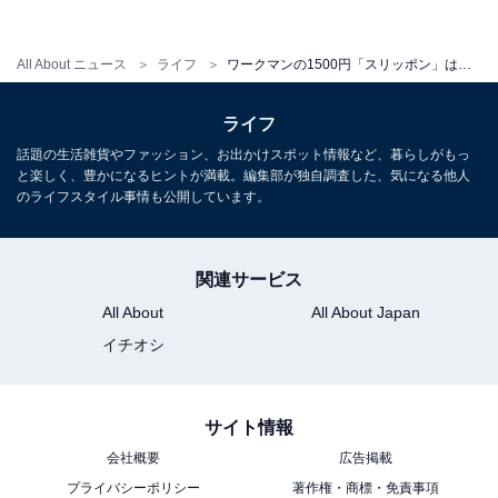
All About ニュース
ライフ
ワークマンの1500円「スリッポン」は驚くほどの軽さと履き心地！ 釣りをする時にも活躍
ライフ
話題の生活雑貨やファッション、お出かけスポット情報など、暮らしがもっ
と楽しく、豊かになるヒントが満載。編集部が独自調査した、気になる他人
のライフスタイル事情も公開しています。
ワークマンのライトスリッポンは税込1500円！
もともとワークマンは、お手頃価格の商品が多いことで
関連サービス
有名ですが、ライトスリッポンも1500円と手が出しやす
All About
All About Japan
い価格です。話題になっているし、試しに使ってみよう
イチオシ
かと興味本位で買う人も少なくないと思います。夫も
「試しに使ってみよう」というノリで買いました。お試
しができる価格帯は、ワークマンの強みでもあります。
サイト情報
会社概要
広告掲載
プライバシーポリシー
著作権・商標・免責事項