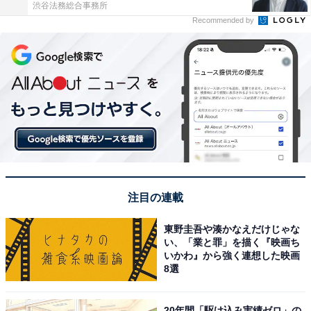
渋谷法務総合事務所
Recommended by
注目の連載
東野圭吾や湊かなえだけじゃな
い、「業と罪」を描く『映画ち
いかわ』から強く連想した映画
8選
20年間「駆け込み実績ゼロ」の