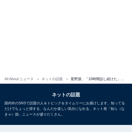
All About ニュース
ネットの話題
星野源、「10時間話し続けた」渡辺直美とツーショット公開で大反響！ 「カラオケ超えてるやん笑」
ネットの話題
国内外のSNSで話題の人＆トピックをタイムリーにお届けします。知ってる
だけでちょっと得する、なんだか楽しい気分になれる、ネット発「知ら（な
きゃ）損」ニュースが盛りだくさん。