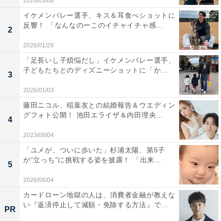
2026/03/08
イケメンバレー選手、キス＆耳食べショットに
反響！ 「なんなのーこのイチャイチャ感...
2
2026/01/29
「足長いし子煩悩だし」イケメンバレー選手、
子どもたちとのディズニーショットに「か...
3
2026/01/03
藤田ニコル、稲葉友との結婚報告＆ウエディン
グフォト公開！ 池田エライザ＆内田理央...
4
2023/08/04
「ユメが、ついに歩いた」杉浦太陽、第5子
が“立っち”に挑戦する姿を披露！ 「出来...
5
2026/08/04
カードローン地獄の人は、消費者金融が教えな
い『返済停止して減額・免除する方法』で...
PR