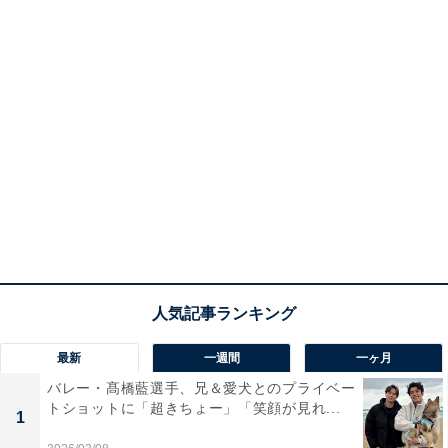
最新
一週間
一ヶ月
バレー・髙橋藍選手、兄＆愛犬とのプライベー
トショットに「超きちょー」「笑顔が見れ...
1