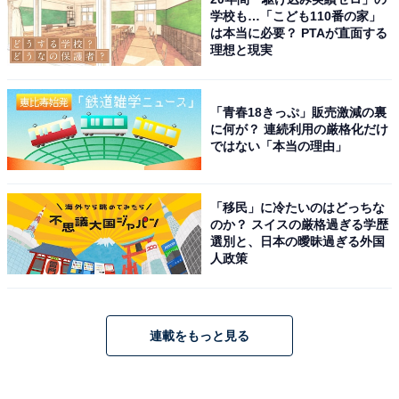
学校も…「こども110番の家」
は本当に必要？ PTAが直面する
理想と現実
「青春18きっぷ」販売激減の裏
に何が？ 連続利用の厳格化だけ
ではない「本当の理由」
「移民」に冷たいのはどっちな
のか？ スイスの厳格過ぎる学歴
選別と、日本の曖昧過ぎる外国
人政策
連載をもっと見る