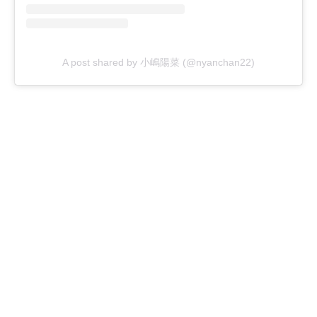
A post shared by 小嶋陽菜 (@nyanchan22)