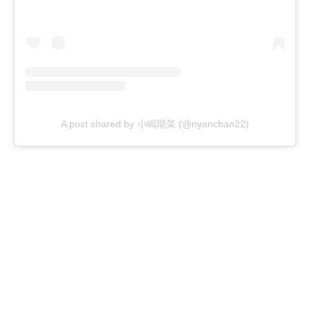
A post shared by 小嶋陽菜 (@nyanchan22)