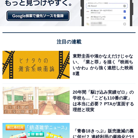
注目の連載
東野圭吾や湊かなえだけじゃな
い、「業と罪」を描く『映画ち
いかわ』から強く連想した映画
8選
20年間「駆け込み実績ゼロ」の
学校も…「こども110番の家」
は本当に必要？ PTAが直面する
理想と現実
「青春18きっぷ」販売激減の裏
に何が？ 連続利用の厳格化だけ