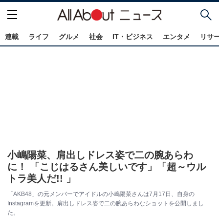
連載
ライフ
グルメ
社会
IT・ビジネス
エンタメ
リサ
小嶋陽菜、肩出しドレス姿で二の腕あらわ
に！ 「こじはるさん美しいです」「超～ウル
トラ美人だ!! 」
「AKB48」の元メンバーでアイドルの小嶋陽菜さんは7月17日、自身の
Instagramを更新。肩出しドレス姿で二の腕あらわなショットを公開しまし
た。