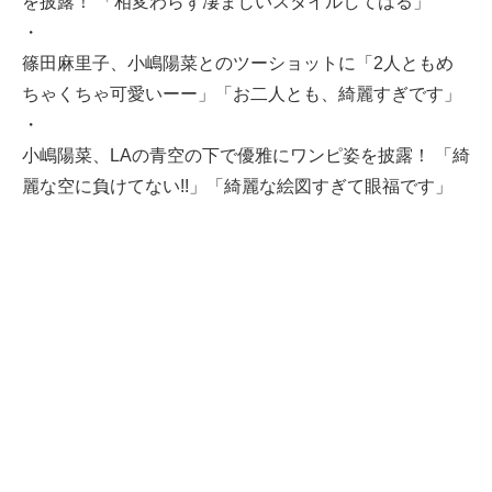
を披露！ 「相変わらず凄まじいスタイルしてはる」
・
篠田麻里子、小嶋陽菜とのツーショットに「2人ともめ
ちゃくちゃ可愛いーー」「お二人とも、綺麗すぎです」
・
小嶋陽菜、LAの青空の下で優雅にワンピ姿を披露！ 「綺
麗な空に負けてない!!」「綺麗な絵図すぎて眼福です」