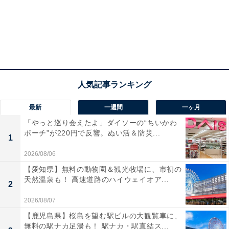
最新
一週間
一ヶ月
「やっと巡り会えたよ」ダイソーの“ちいかわ
ポーチ”が220円で反響。ぬい活＆防災...
1
2026/08/06
【愛知県】無料の動物園＆観光牧場に、市初の
天然温泉も！ 高速道路のハイウェイオア...
2
2026/08/07
【鹿児島県】桜島を望む駅ビルの大観覧車に、
無料の駅ナカ足湯も！ 駅ナカ・駅直結ス...