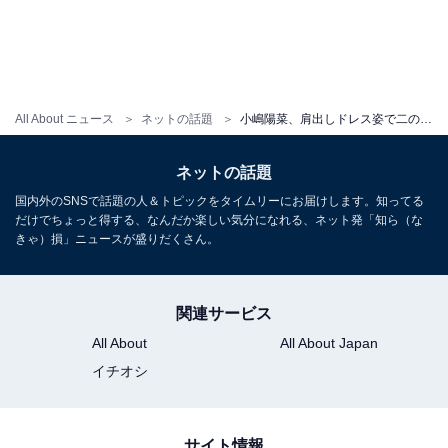
All About ニュース
ネットの話題
小嶋陽菜、肩出しドレス姿で二の腕あらわに！ 「こじはるさん美しいです」「超～ウルトラ美人だ!! 」
ネットの話題
国内外のSNSで話題の人＆トピックをタイムリーにお届けします。知ってる
だけでちょっと得する、なんだか楽しい気分になれる、ネット発「知ら（な
きゃ）損」ニュースが盛りだくさん。
関連サービス
All About
All About Japan
イチオシ
サイト情報