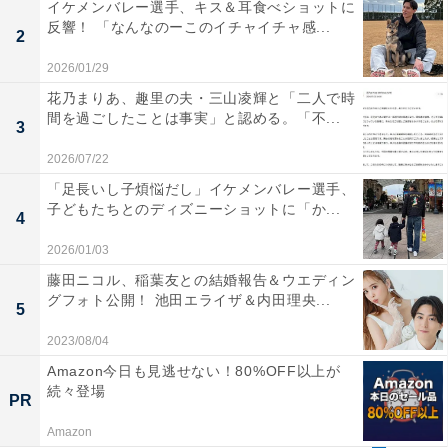
イケメンバレー選手、キス＆耳食べショットに
反響！ 「なんなのーこのイチャイチャ感...
2
2026/01/29
花乃まりあ、趣里の夫・三山凌輝と「二人で時
間を過ごしたことは事実」と認める。「不...
3
2026/07/22
「足長いし子煩悩だし」イケメンバレー選手、
子どもたちとのディズニーショットに「か...
4
2026/01/03
藤田ニコル、稲葉友との結婚報告＆ウエディン
グフォト公開！ 池田エライザ＆内田理央...
5
2023/08/04
Amazon今日も見逃せない！80%OFF以上が
続々登場
PR
Amazon