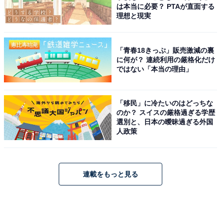
は本当に必要？ PTAが直面する
理想と現実
「青春18きっぷ」販売激減の裏
に何が？ 連続利用の厳格化だけ
ではない「本当の理由」
「移民」に冷たいのはどっちな
のか？ スイスの厳格過ぎる学歴
選別と、日本の曖昧過ぎる外国
人政策
連載をもっと見る