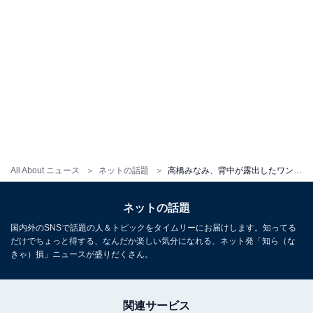
All About ニュース
ネットの話題
高橋みなみ、背中が露出したワンピースコーデ披露！ 「ガリーで可愛い」「貴婦人や」
ネットの話題
国内外のSNSで話題の人＆トピックをタイムリーにお届けします。知ってる
だけでちょっと得する、なんだか楽しい気分になれる、ネット発「知ら（な
きゃ）損」ニュースが盛りだくさん。
関連サービス